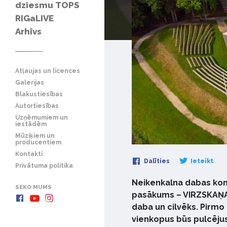
dziesmu TOPS
RIGaLIVE
Arhīvs
Atļaujas un licences
Galerijas
Blakustiesības
Autortiesības
Uzņēmumiem un
iestādēm
Mūziķiem un
producentiem
Kontakti
Dalīties
Ieteikt
Privātuma politika
Neikenkalna dabas koncer
SEKO MUMS
pasākums – VIRZSKAŅA, 
daba un cilvēks. Pirmo r
vienkopus būs pulcējus