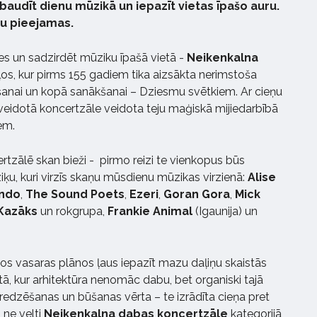
izbaudīt dienu mūzikā un iepazīt vietas īpašo auru.
au pieejamas.
ies un sadzirdēt mūziku īpašā vietā -
Neikenkalna
kļos, kur pirms 155 gadiem tika aizsākta nerimstoša
āšanai un kopā sanākšanai – Dziesmu svētkiem. Ar cieņu
zveidotā koncertzāle veidota teju maģiskā mijiedarbībā
em.
rtzālē skan bieži - pirmo reizi te vienkopus būs
iķu, kuri virzīs skaņu mūsdienu mūzikas virzienā:
Alise
ondo
,
The Sound Poets
,
Ezeri
,
Goran Gora
,
Mick
 Kazāks
un rokgrupa,
Frankie Animal
(Igaunija) un
s vasaras plānos ļaus iepazīt mazu daļiņu skaistās
etā, kur arhitektūra nenomāc dabu, bet organiski tajā
 redzēšanas un būšanas vērta – te izrādīta cieņa pret
 ne velti
Neikenkalna dabas koncertzāle
kategorijā