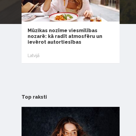
Mūzikas nozīme viesmīlības
nozarē: kā radīt atmosfēru un
ievērot autortiesības
Latvijā
Top raksti