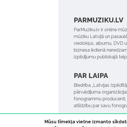
PARMUZIKU.LV
ParMuziku.lv ir online mūz
mūziku Latvijā un pasaulē. 
viedokļus, albumu, DVD un
biznesa ikdienā neredzamo
izpildījumu publiskajā tel
PAR LAIPA
Biedrība „Latvijas Izpildī
pārvaldījuma organizācija,
fonogrammu producenti, l
atlīdzību par savu fonog
Mūsu tīmekļa vietne izmanto sīkdat