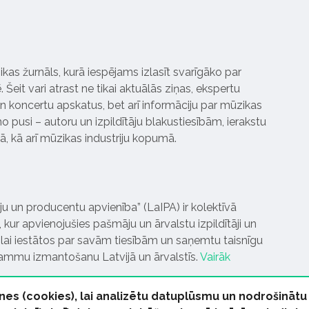
ikas žurnāls, kurā iespējams izlasīt svarīgāko par
Šeit vari atrast ne tikai aktuālās ziņas, ekspertu
 koncertu apskatus, bet arī informāciju par mūzikas
 pusi – autoru un izpildītāju blakustiesībām, ierakstu
pā, kā arī mūzikas industriju kopumā.
tāju un producentu apvienība” (LaIPA) ir kolektīvā
 kur apvienojušies pašmāju un ārvalstu izpildītāji un
ai iestātos par savām tiesībām un saņemtu taisnīgu
rammu izmantošanu Latvijā un ārvalstīs.
Vairāk
nes (cookies), lai analizētu datuplūsmu un nodrošinātu