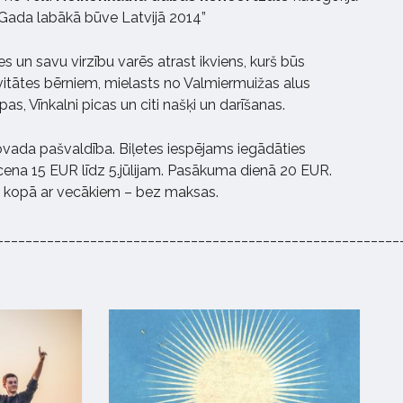
“Gada labākā būve Latvijā 2014”
s un savu virzību varēs atrast ikviens, kurš būs
itātes bērniem, mielasts no Valmiermuižas alus
pas, Vīnkalni picas un citi našķi un darīšanas.
ada pašvaldība. Biļetes iespējams iegādāties
 cena 15 EUR līdz 5.jūlijam. Pasākuma dienā 20 EUR.
ot kopā ar vecākiem – bez maksas.
________________________________________________________