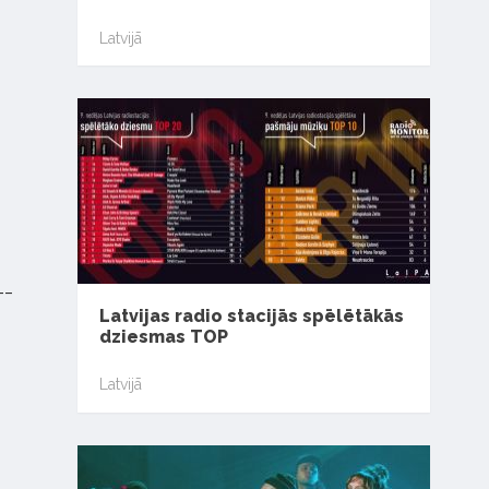
Latvijā
__
Latvijas radio stacijās spēlētākās
dziesmas TOP
Latvijā