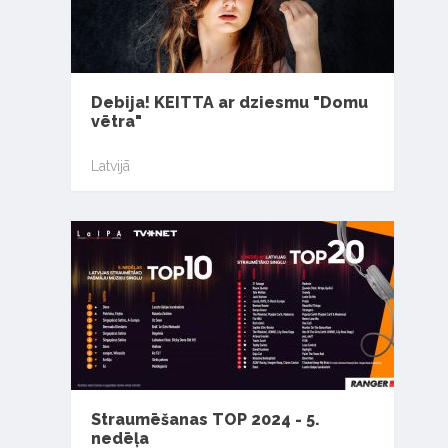
Debija! KEITTA ar dziesmu "Domu
vētra"
Latvijā
Straumēšanas TOP 2024 - 5.
nedēļa