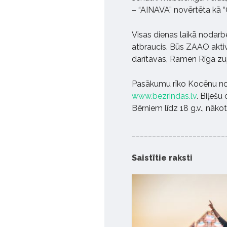
– “AINAVA” novērtēta kā 
Visas dienas laikā nodarbe
atbraucis. Būs ZAAO aktiv
darītavas, Ramen Rīga zu
Pasākumu rīko Kocēnu nov
www.bezrindas.lv
. Biļešu
Bērniem līdz 18 g.v., nāk
_______________________
Saistītie raksti