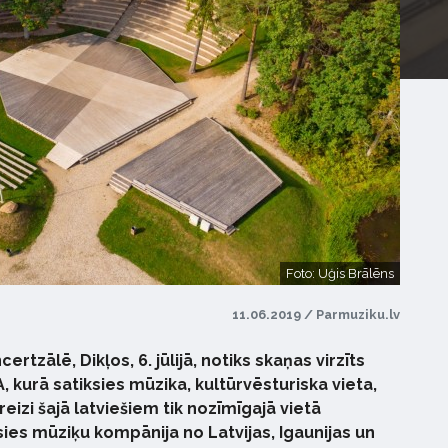
Foto: Uģis Brālēns
11.06.2019 / Parmuziku.lv
tzālē, Dikļos, 6. jūlijā, notiks skaņas virzīts
kurā satiksies mūzika, kultūrvēsturiska vieta,
eizi šajā latviešiem tik nozīmīgajā vietā
ies mūziķu kompānija no Latvijas, Igaunijas un