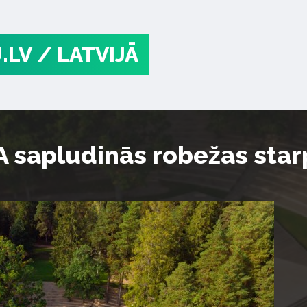
.LV
/ LATVIJĀ
sapludinās robežas starp