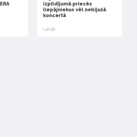
TERA
izpildījumā priecēs
liepājniekus vēl nebijušā
koncertā
Latvijā