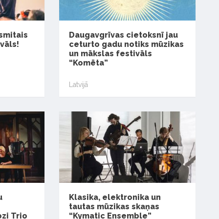
smitais
Daugavgrīvas cietoksnī jau
vāls!
ceturto gadu notiks mūzikas
un mākslas festivāls
“Komēta”
Latvijā
u
Klasika, elektronika un
tautas mūzikas skaņas
zi Trio
“Kymatic Ensemble”