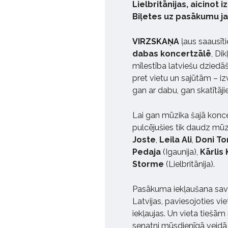
Lielbritānijas, aicinot 
Biļetes uz pasākumu j
VIRZSKAŅA
ļaus saausīt
dabas koncertzālē
, Di
mīlestība latviešu dzied
pret vietu un sajūtām – i
gan ar dabu, gan skatītāji
Lai gan mūzika šajā konce
pulcējušies tik daudz mūz
Joste
,
Leila Ali
,
Doni T
Pedaja
(Igaunija),
Kārlis
Storme
(Lielbritānija).
Pasākuma iekļaušana savo
Latvijas, paviesojoties vi
iekļaujas. Un vieta tiešām
senatni mūsdienīgā veidā,