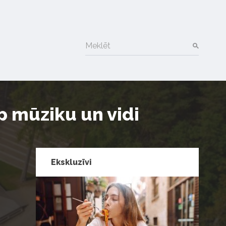
Meklēt
 mūziku un vidi
Ekskluzīvi