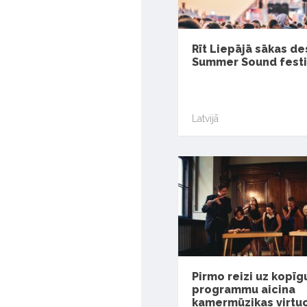
Rīt Liepājā sākas de
Summer Sound festi
Latvijā
Pirmo reizi uz kopīg
programmu aicina
kamermūzikas virtuo