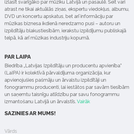
izlasīt svarīgāko par mūziku Latvijā un pasaulē. Šeit vari
atrast ne tikai aktuālās ziņas, ekspertu viedokļus, albumu,
DVD un koncertu apskatus, bet arī informāciju par
mūzikas biznesa ikdienā neredzamo pusi – autoru un
izpildītāju blakustiesībām, ierakstu izpildījumu publiskajā
telpā, kā arī mūzikas industriju kopumā.
PAR LAIPA
Biedrība „Latvijas Izpildītāju un producentu apvienība”
(LaIPA) ir kolektīvā pārvaldījuma organizācija, kur
apvienojušies pašmāju un ārvalstu izpildītāji un
fonogrammu producenti, lai iestātos par savām tiesībām
un saņemtu taisnīgu atlīdzību par savu fonogrammu
izmantošanu Latvijā un ārvalstīs.
Vairāk
SAZINIES AR MUMS!
Vārds