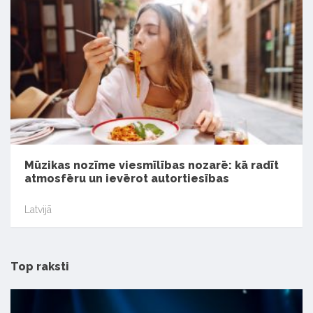
Mūzikas nozīme viesmīlības nozarē: kā radīt
atmosfēru un ievērot autortiesības
Latvijā
Top raksti