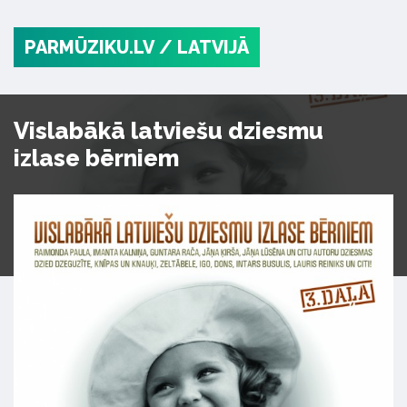
PARMŪZIKU.LV
/ LATVIJĀ
Vislabākā latviešu dziesmu
izlase bērniem