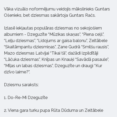
Vāka vizuālo noformējumu veidojis mākslinieks Guntars
Ošenieks, bet dziesmas sakārtoja Guntars Račs.
Izlasē iekļautas populāras dziesmas no sekojošiem
albumiem - Dzeguzīte “Mūzikas skaņas”, “Piena ceļš”,
“Leļļu dziesmas”, “Lidojums ar gaisa balonu”, Zeltābele
“Skaitāmpantu dziesmiņas”, Zane Gudrā “Smilšu rausis”,
Mazo dziesmas Latvijai “Tikai tā”, dažādi izpildītāji
“Lāčuka dziesmas”, Knīpas un Knauķi “Savādā pasaule”,
“Mīļas un labas dziesmas”, Dzeguzīte un draugi “Kur
dzīvo laime?”.
Dziesmu saraksts:
1. Do-Re-Mi Dzeguzīte
2. Viena gara turku pupa Rūta Dūduma un Zeltābele