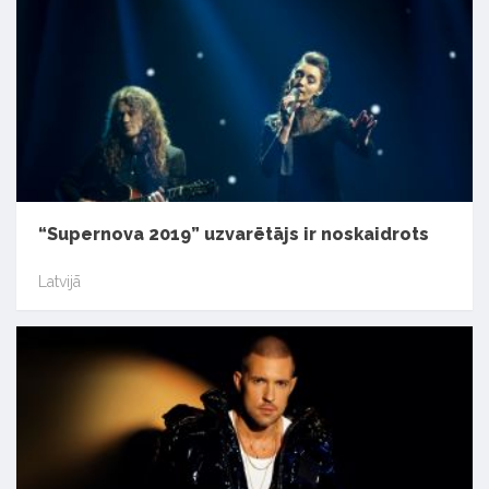
“Supernova 2019” uzvarētājs ir noskaidrots
Latvijā