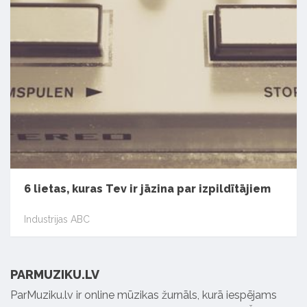
6 lietas, kuras Tev ir jāzina par izpildītājiem
Industrijas ABC
PARMUZIKU.LV
ParMuziku.lv ir online mūzikas žurnāls, kurā iespējams