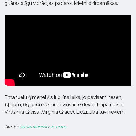
ģitāras stīgu vibrācijas padarot krietni dzirdamākas.
Emanuelu ģimenei šis ir grūts laiks, jo pavisam nesen,
14.aprīlī, 69 gadu vecumā viņsaulē devās Filipa māsa
Virdžīnija Greisa (Virginia Grace). Līdzjūtība tuviniekiem.
Avots:
australianmusic.com