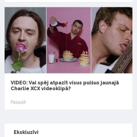
VIDEO: Vai spēj atpazīt visus puišus jaunajā
Charlie XCX videoklipā?
Pasaulē
Ekskluzīvi