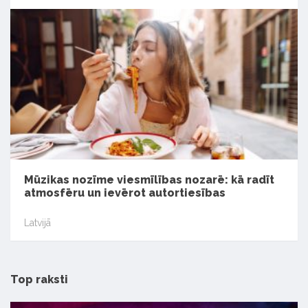
Mūzikas nozīme viesmīlības nozarē: kā radīt
atmosfēru un ievērot autortiesības
Latvijā
Top raksti