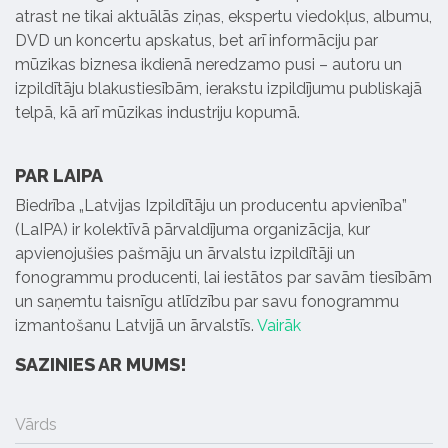
atrast ne tikai aktuālās ziņas, ekspertu viedokļus, albumu,
DVD un koncertu apskatus, bet arī informāciju par
mūzikas biznesa ikdienā neredzamo pusi – autoru un
izpildītāju blakustiesībām, ierakstu izpildījumu publiskajā
telpā, kā arī mūzikas industriju kopumā.
PAR LAIPA
Biedrība „Latvijas Izpildītāju un producentu apvienība”
(LaIPA) ir kolektīvā pārvaldījuma organizācija, kur
apvienojušies pašmāju un ārvalstu izpildītāji un
fonogrammu producenti, lai iestātos par savām tiesībām
un saņemtu taisnīgu atlīdzību par savu fonogrammu
izmantošanu Latvijā un ārvalstīs.
Vairāk
SAZINIES AR MUMS!
Vārds