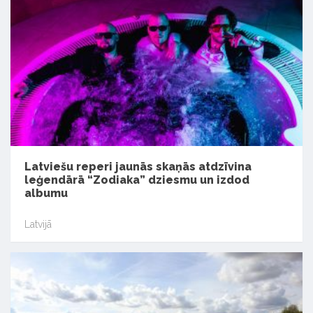
Latviešu reperi jaunās skaņās atdzīvina
leģendārā “Zodiaka” dziesmu un izdod
albumu
Latvijā