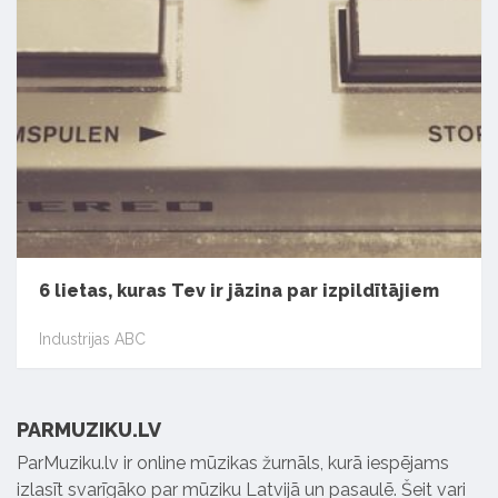
6 lietas, kuras Tev ir jāzina par izpildītājiem
Industrijas ABC
PARMUZIKU.LV
ParMuziku.lv ir online mūzikas žurnāls, kurā iespējams
izlasīt svarīgāko par mūziku Latvijā un pasaulē. Šeit vari