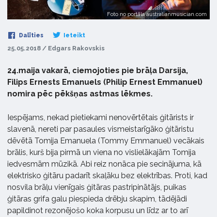
Foto no portāla australianmusician.com
Dalīties
Ieteikt
25.05.2018 / Edgars Rakovskis
24.maija vakarā, ciemojoties pie brāļa Darsija,
Filips Ernests Emanuels (Philip Ernest Emmanuel)
nomira pēc pēkšņas astmas lēkmes.
Iespējams, nekad pietiekami nenovērtētais ģitārists ir
slavenā, nereti par pasaules vismeistarīgāko ģitāristu
dēvētā Tomija Emanuela (Tommy Emmanuel) vecākais
brālis, kurš bija pirmā un viena no vislielākajām Tomija
iedvesmām mūzikā. Abi reiz nonāca pie secinājuma, kā
elektrisko ģitāru padarīt skaļāku bez elektrības. Proti, kad
nosvila brāļu vienīgais ģitāras pastripinātājs, puikas
ģitāras grifa galu piespieda drēbju skapim, tādējādi
papildinot rezonējošo koka korpusu un līdz ar to arī