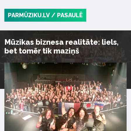
PARMŪZIKU.LV
/ PASAULĒ
Mūzikas biznesa realitāte: liels,
bet tomēr tik maziņš