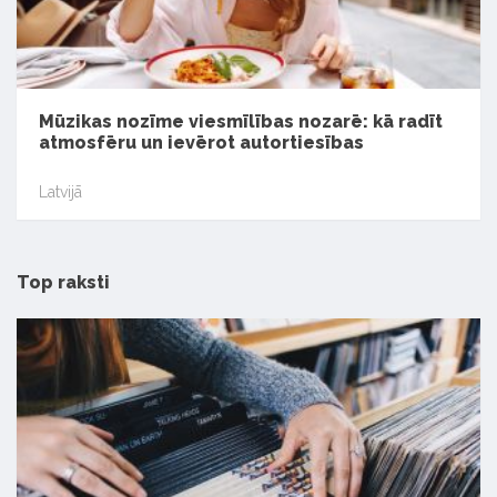
Mūzikas nozīme viesmīlības nozarē: kā radīt
atmosfēru un ievērot autortiesības
Latvijā
Top raksti