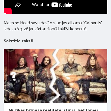
Machine Head savu devīto studijas albumu “Catharsis”
izdeva š.g. 26.janvārī un šobrīd aktīvi koncertē.
Saistītie raksti
Mūzikas biznesa realitāte: stiprs, bet tomēr