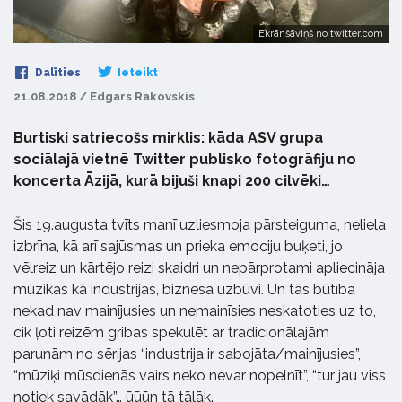
Ekrānšāviņš no twitter.com
Dalīties
Ieteikt
21.08.2018 / Edgars Rakovskis
Burtiski satriecošs mirklis: kāda ASV grupa
sociālajā vietnē Twitter publisko fotogrāfiju no
koncerta Āzijā, kurā bijuši knapi 200 cilvēki…
Šis 19.augusta tvīts manī uzliesmoja pārsteiguma, neliela
izbrīna, kā arī sajūsmas un prieka emociju buķeti, jo
vēlreiz un kārtējo reizi skaidri un nepārprotami apliecināja
mūzikas kā industrijas, biznesa uzbūvi. Un tās būtība
nekad nav mainījusies un nemainīsies neskatoties uz to,
cik ļoti reizēm gribas spekulēt ar tradicionālajām
parunām no sērijas “industrija ir sabojāta/mainījusies”,
“mūziķi mūsdienās vairs neko nevar nopelnīt”, “tur jau viss
notiek savādāk”… ūūūn tā tālāk.