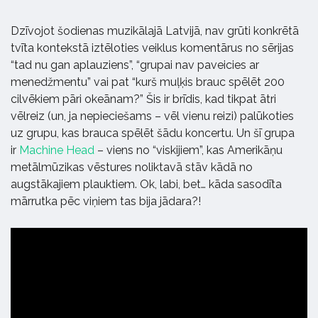
Dzīvojot šodienas muzikālajā Latvijā, nav grūti konkrētā
tvīta kontekstā iztēloties veiklus komentārus no sērijas
“tad nu gan aplauziens”, “grupai nav paveicies ar
menedžmentu” vai pat “kurš muļķis brauc spēlēt 200
cilvēkiem pāri okeānam?” Šis ir brīdis, kad tikpat ātri
vēlreiz (un, ja nepieciešams – vēl vienu reizi) palūkoties
uz grupu, kas brauca spēlēt šādu koncertu. Un šī grupa
ir
Machine Head
– viens no “viskijiem”, kas Amerikāņu
metālmūzikas vēstures noliktavā stāv kādā no
augstākajiem plauktiem. Ok, labi, bet… kāda sasodīta
mārrutka pēc viņiem tas bija jādara?!