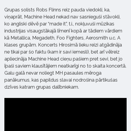
Grupas solists Robs Flinns reiz pauda viedokli, ka,
viņaprāt, Machine Head nekad nav sasnieguši stāvokli,
ko angliski dēvē par “made it”, t.i., nokļuvuši mūzikas
industrijas visaugstākajā līmenī kopā ar tādiem vārdiem
kā Metallica, Megadeth, Foo Fighters, Aerosmith u.c. A
klases grupām. Koncerts Hirosimā lieku reizi atgādināja
ne tikai par šo faktu (kam ir savi iemesli), bet arī vēlreiz
apliecināja Machine Head cieņu pašiem pret sevi, bet jo
īpaši saviem klausītājiem neatkarīgi no to skaita koncertā.
Galu galā nevar noliegt MH pasaules mēroga
panākumus, kas papildus slavai nodrošina pārtikušas
dzīves katram grupas dalībniekam.