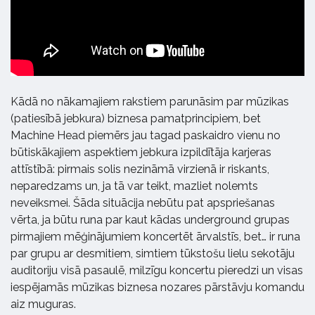
Kādā no nākamajiem rakstiem parunāsim par mūzikas
(patiesībā jebkura) biznesa pamatprincipiem, bet
Machine Head piemērs jau tagad paskaidro vienu no
būtiskākajiem aspektiem jebkura izpildītāja karjeras
attīstībā: pirmais solis nezināmā virzienā ir riskants,
neparedzams un, ja tā var teikt, mazliet nolemts
neveiksmei. Šāda situācija nebūtu pat apspriešanas
vērta, ja būtu runa par kaut kādas underground grupas
pirmajiem mēģinājumiem koncertēt ārvalstīs, bet… ir runa
par grupu ar desmitiem, simtiem tūkstošu lielu sekotāju
auditoriju visā pasaulē, milzīgu koncertu pieredzi un visas
iespējamās mūzikas biznesa nozares pārstāvju komandu
aiz muguras.