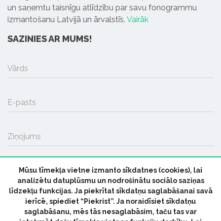
un saņemtu taisnīgu atlīdzību par savu fonogrammu
izmantošanu Latvijā un ārvalstīs.
Vairāk
SAZINIES AR MUMS!
Vārds
E-pasts
Ziņojums
Mūsu tīmekļa vietne izmanto sīkdatnes (cookies), lai
SŪTĪT
analizētu datuplūsmu un nodrošinātu sociālo saziņas
līdzekļu funkcijas. Ja piekrītat sīkdatņu saglabāšanai savā
ierīcē, spiediet “Piekrist”. Ja noraidīsiet sīkdatņu
saglabāšanu, mēs tās nesaglabāsim, taču tas var