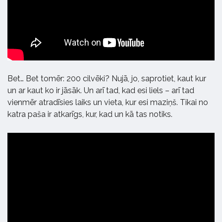
Bet… Bet tomēr: 200 cilvēki? Nujā, jo, saprotiet, kaut kur
un ar kaut ko ir jāsāk. Un arī tad, kad esi liels – arī tad
vienmēr atradīsies laiks un vieta, kur esi maziņš. Tikai no
katra paša ir atkarīgs, kur, kad un kā tas notiks.