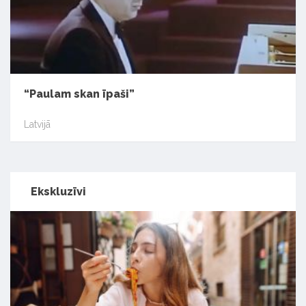
“Paulam skan īpaši”
Latvijā
Ekskluzīvi