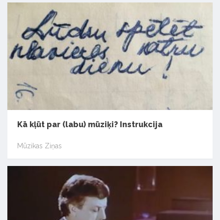
Kā kļūt par (labu) mūziķi? Instrukcija
Mūzikas Ziņas