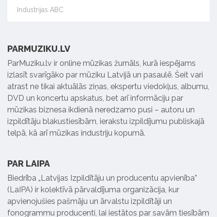
Industrijas ABC
PARMUZIKU.LV
ParMuziku.lv ir online mūzikas žurnāls, kurā iespējams
izlasīt svarīgāko par mūziku Latvijā un pasaulē. Šeit vari
atrast ne tikai aktuālās ziņas, ekspertu viedokļus, albumu,
DVD un koncertu apskatus, bet arī informāciju par
mūzikas biznesa ikdienā neredzamo pusi – autoru un
izpildītāju blakustiesībām, ierakstu izpildījumu publiskajā
telpā, kā arī mūzikas industriju kopumā.
PAR LAIPA
Biedrība „Latvijas Izpildītāju un producentu apvienība”
(LaIPA) ir kolektīvā pārvaldījuma organizācija, kur
apvienojušies pašmāju un ārvalstu izpildītāji un
fonogrammu producenti, lai iestātos par savām tiesībām