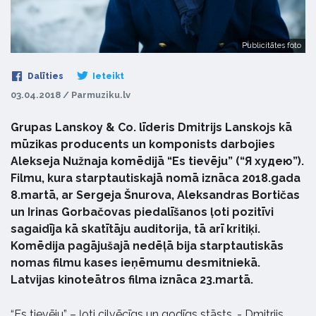
Publicitātes foto
Dalīties
Ieteikt
03.04.2018 / Parmuziku.lv
Grupas Lanskoy & Co. līderis Dmitrijs Lanskojs kā
mūzikas producents un komponists darbojies
Alekseja Nužnaja komēdijā “Es tievēju” (“Я худею”).
Filmu, kura starptautiskajā nomā iznāca 2018.gada
8.martā, ar Sergeja Šnurova, Aleksandras Bortičas
un Irinas Gorbačovas piedalīšanos ļoti pozitīvi
sagaidīja kā skatītāju auditorija, tā arī kritiķi.
Komēdija pagājušajā nedēļā bija starptautiskās
nomas filmu kases ieņēmumu desmitniekā.
Latvijas kinoteātros filma iznāca 23.martā.
“Es tievēju” – ļoti cilvēcīgs un godīgs stāsts, - Dmitrijs