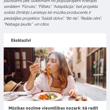
pazīstams pēc dziesmām no populārajiem Krievijas
seriāliem “Fizruks”, “Filfaks”, “Adaptācija”, bet projekta
solists Dmitrijs Lanskojs kā mūzika producents ir
piedalījies projektos “Saldā dzīve”, “80-tie”, “Reālie zēni”,
“Nabaga ļaudis”
un citos.
Ekskluzīvi
Mūzikas nozīme viesmīlības nozarē: kā radīt