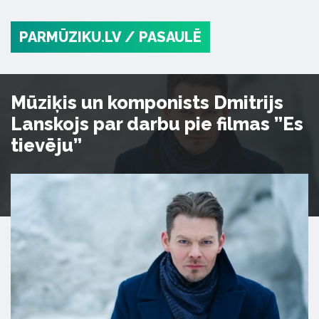
PARMŪZIKU.LV
/ PASAULĒ
Mūziķis un komponists Dmitrijs
Lanskojs par darbu pie filmas ”Es
tievēju”