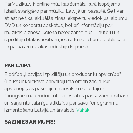
ParMuziku.lv ir online mūzikas žurnāls, kurā iespējams
izlasīt svarīgāko par mūziku Latvijā un pasaulē. Šeit vari
atrast ne tikai aktuālās ziņas, ekspertu viedokļus, albumu,
DVD un koncertu apskatus, bet arī informāciju par
mūzikas biznesa ikdienā neredzamo pusi – autoru un
izpildītāju blakustiesībām, ierakstu izpildījumu publiskajā
telpā, kā arī mūzikas industriju kopumā.
PAR LAIPA
Biedrība „Latvijas Izpildītāju un producentu apvienība”
(LaIPA) ir kolektīvā pārvaldījuma organizācija, kur
apvienojušies pašmāju un ārvalstu izpildītāji un
fonogrammu producenti, lai iestātos par savām tiesībām
un saņemtu taisnīgu atlīdzību par savu fonogrammu
izmantošanu Latvijā un ārvalstīs.
Vairāk
SAZINIES AR MUMS!