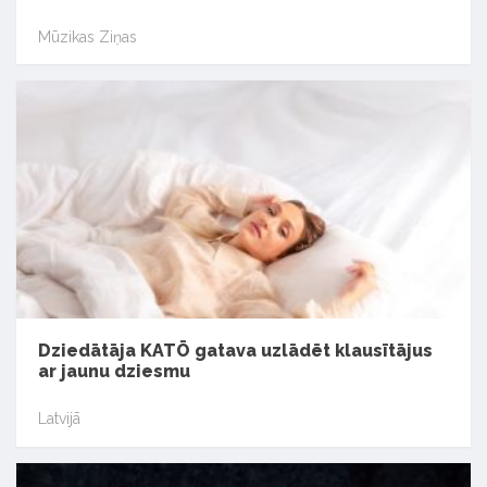
Mūzikas Ziņas
Dziedātāja KATŌ gatava uzlādēt klausītājus
ar jaunu dziesmu
Latvijā