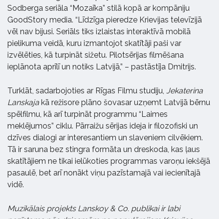
Sodberga seriāla “Mozaīka” stilā kopā ar kompāniju
GoodStory media. “Līdzīga pieredze Krievijas televīzijā
vēl nav bijusi. Seriāls tiks izlaistas interaktīvā mobilā
pielikuma veidā, kuru izmantojot skatītāji paši var
izvēlēties, kā turpināt sižetu. Pilotsērijas filmēšana
ieplānota aprīlī un notiks Latvijā,” – pastāstīja Dmitrijs.
Turklāt, sadarbojoties ar Rīgas Filmu studiju,
Jekaterina
Lanskaja
kā režisore plāno šovasar uzņemt Latvijā bērnu
spēlfilmu, kā arī turpināt programmu “Laimes
meklējumos” ciklu. Pārraižu sērijas ideja ir filozofiski un
dzīves dialogi ar interesantiem un slaveniem cilvēkiem.
Tā ir saruna bez stingra formāta un dreskoda, kas ļaus
skatītājiem ne tikai ielūkoties programmas varoņu iekšējā
pasaulē, bet arī nonākt viņu pazīstamajā vai iecienītajā
vidē.
Muzikālais projekts Lanskoy & Co. publikai ir labi