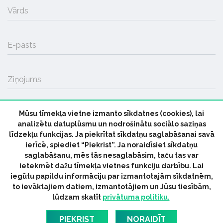
Vārds
E-pasts
Ziņojums
Mūsu tīmekļa vietne izmanto sīkdatnes (cookies), lai
SŪTĪT
analizētu datuplūsmu un nodrošinātu sociālo saziņas
līdzekļu funkcijas. Ja piekrītat sīkdatņu saglabāšanai savā
ierīcē, spiediet “Piekrist”. Ja noraidīsiet sīkdatņu
saglabāšanu, mēs tās nesaglabāsim, taču tas var
ietekmēt dažu tīmekļa vietnes funkciju darbību. Lai
iegūtu papildu informāciju par izmantotajām sīkdatnēm,
© 2026 parmuziku.lv, visas tiesības paturētas
to ievāktajiem datiem, izmantotājiem un Jūsu tiesībām,
lūdzam skatīt
privātuma politiku.
RSS:
ParMuziku.lv
Mūzikas Ziņas
Industrijas Ziņas
Industrijas ABC
Mūzika Biznesam
Latvijas oficiālais
PIEKRIST
NORAIDĪT
dziesmu TOPS
RIGaLIVE