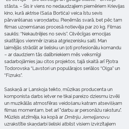
stāsta. – Šis ir viens no nedaudzajiem piemēriem Krievijas
kino, kurā aktrise (Saša Bortiča) veica īstu sevis
pārvarēšanas varoņdarbu. Pieņēmās svarā, bet pēc tam
filmas uzņemšanas procesā notievēja par 20 kg. Filmas
sauklis: “Nekautrējies no sevis”
. Cilvēcīgas emocijas
skatītājos vienmēr izraisa atgriezenisku saiti. Man
laimējās strādāt ar lielisku un ļoti profesionālu komandu
– ar daudziem tās dalībniekiem mēs veiksmīgi
sadarbojāmies jau citos projektos, tajā skaitā arī Pjotra
Todorovska
“Lavstori un populārajos seriālos “Olga” un
“Fizruks”.
Saskaņā ar Lanskoja teikto, mūzikas producenta un
komponista darbs ietver ne tikai pareizo dziesmu izvēli
un muzikālās atmosfēras veidošanu katram atsevišķam
filmas momentam, bet arī "darbu ar personāžu raksturu".
Mūziķis atzīmēja, ka kopā ar
Dmitriju Jemeļjanovu
uzrakstītie skaņdarbi lieliski atbilst visiem izvirzītajiem