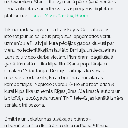
uzdevumiem. Starp citu, 23.martā pārdošanā nonācis
filmas oficiālais saundtreks, tas ir pieejams digitālajās
platformās
iTunes
,
Music.Yandex
,
Boom
.
Tikmēr radošā apvienība Lanskoy & Co. gatavojas
īstenot jaunus spilgtus projektus, apņemoties veltīt
uzmanību arī Latvijai, kura pēdējos gados kļuvusi par
vienu no iecienītākajām laulāto Dmitrija un Jekaterinas
Lanskoju video darba
vietām.
Piemēram, pagājušajā
gadā Jūrmalā notika klipa filmēšana populārajam
seriālam “Adaptācija”. Dmitrijs darbojās kā seriāla
mūzikas producents, kā arī bija fināla muzikālās
kompozīcijas
"Nepietiek vārdu"
(«Не хватает слов»),
kurai klips tika uzņemts Rīgas jūras līča krastā, autors un
izpildītājs. 2018.gada rudenī TNT televīzijas kanālā iznāks
seriāla otrā sezona.
Dmitrija un Jekaterinas tuvākajos plānos –
ultramūsdienīga digitālā projekta radīšana Stīvena