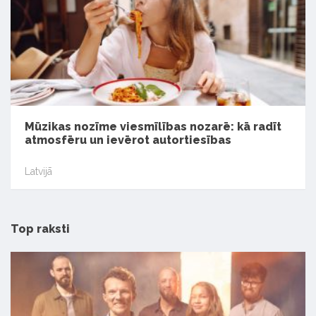
Mūzikas nozīme viesmīlības nozarē: kā radīt
atmosfēru un ievērot autortiesības
Latvijā
Top raksti