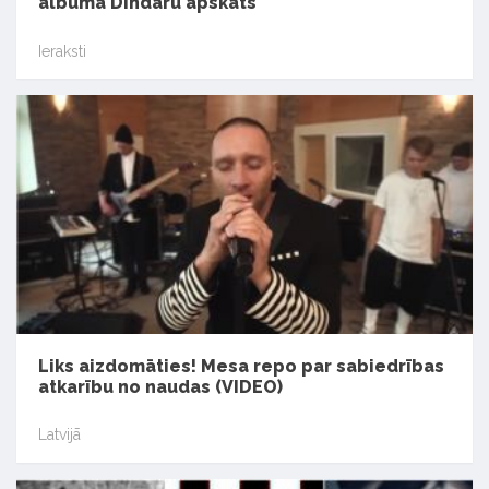
albuma Dindaru apskats
Ieraksti
Liks aizdomāties! Mesa repo par sabiedrības
atkarību no naudas (VIDEO)
Latvijā