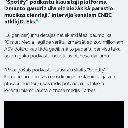
‘’Spotify’’ podkāstu klausītāji platformu
izmanto gandrīz divreiz biežāk kā parastie
mūzikas cienītāji," intervijā kanālam CNBC
atklāj D. Eks.
Lai gan darījumu detaļas netiek atklātas, baumo, ka
‘’Gimlet Media’’ iegāde varētu izmaksāt ap 200 miljoniem
ASV dolāru, kas tādā gadījumā to padarītu par visu laiku
apjomīgāko podkāstu industrijas biznesa darījumu.
‘’Pieaugošais podkāstu klausītāju skaits ‘’Spotify’’
kompānijai nodrošina mūsdienīgas reklāmiespējas un
plašāku auditoriju, kas radīs potenciālu lielākiem
ieņēmumiem,’’ raksta biznesa medijs Forbes.