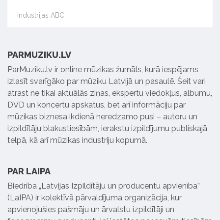
Industrijas ABC
PARMUZIKU.LV
ParMuziku.lv ir online mūzikas žurnāls, kurā iespējams
izlasīt svarīgāko par mūziku Latvijā un pasaulē. Šeit vari
atrast ne tikai aktuālās ziņas, ekspertu viedokļus, albumu,
DVD un koncertu apskatus, bet arī informāciju par
mūzikas biznesa ikdienā neredzamo pusi – autoru un
izpildītāju blakustiesībām, ierakstu izpildījumu publiskajā
telpā, kā arī mūzikas industriju kopumā.
PAR LAIPA
Biedrība „Latvijas Izpildītāju un producentu apvienība”
(LaIPA) ir kolektīvā pārvaldījuma organizācija, kur
apvienojušies pašmāju un ārvalstu izpildītāji un