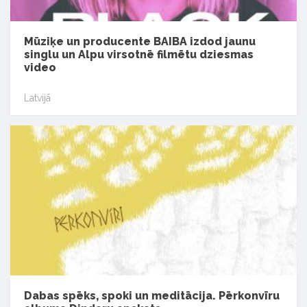
Mūziķe un producente BAIBA izdod jaunu
singlu un Alpu virsotnē filmētu dziesmas
video
Latvijā
Dabas spēks, spoki un meditācija. Pērkonvīru