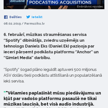
Ekrānšāviņš no video
Dalīties
Ieteikt
08.02.2019 / Parmuziku.lv
6. februārī, mūzikas straumēšanas servisa
‘’Spotify’’ dibinātājs, zviedru uzņēmējs un
tehnologs Daniels Eks (Daniel Ek) paziņoja par
ieceri pārņemt podkāstu platformu ‘’Anchor’’ un
‘’Gimlet Media’’ darbību.
‘’Spotify’’ šogad plāno ieguldīt aptuveni 500 miljonus
ASV dolāru tieši podkāstu attīstīšanā un popularizēšanā
iekš servisa.
"Vēlamies paplašināt mūsu piedāvājumu un
kļūt par vadošo platformu pasaulē ne tikai
mūzikas lauciņā, bet visā audio industrijā.