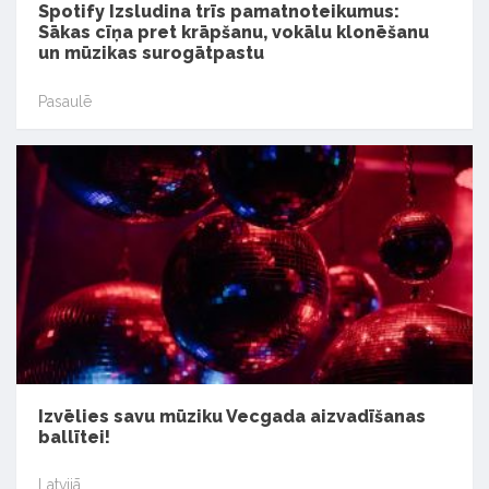
Spotify Izsludina trīs pamatnoteikumus:
Sākas cīņa pret krāpšanu, vokālu klonēšanu
un mūzikas surogātpastu
Pasaulē
Izvēlies savu mūziku Vecgada aizvadīšanas
ballītei!
Latvijā