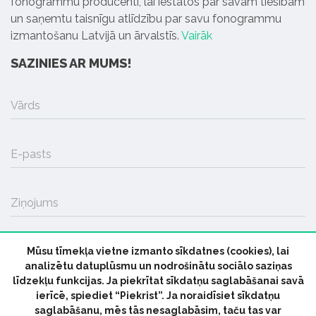
fonogrammu producenti, lai iestātos par savām tiesībām
un saņemtu taisnīgu atlīdzību par savu fonogrammu
izmantošanu Latvijā un ārvalstīs.
Vairāk
SAZINIES AR MUMS!
Vārds
E-pasts
Ziņojums
Mūsu tīmekļa vietne izmanto sīkdatnes (cookies), lai
SŪTĪT
analizētu datuplūsmu un nodrošinātu sociālo saziņas
līdzekļu funkcijas. Ja piekrītat sīkdatņu saglabāšanai savā
ierīcē, spiediet “Piekrist”. Ja noraidīsiet sīkdatņu
saglabāšanu, mēs tās nesaglabāsim, taču tas var