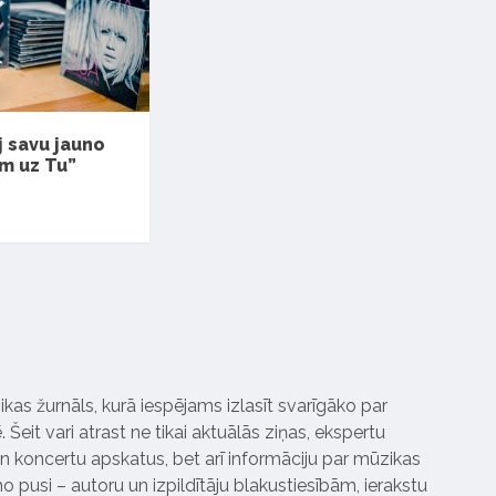
j savu jauno
m uz Tu”
ikas žurnāls, kurā iespējams izlasīt svarīgāko par
Šeit vari atrast ne tikai aktuālās ziņas, ekspertu
 koncertu apskatus, bet arī informāciju par mūzikas
 pusi – autoru un izpildītāju blakustiesībām, ierakstu