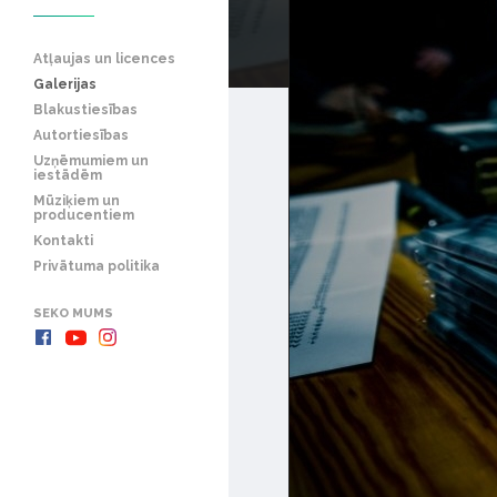
Atļaujas un licences
Galerijas
Blakustiesības
Autortiesības
Uzņēmumiem un
iestādēm
Mūziķiem un
producentiem
Kontakti
Privātuma politika
SEKO MUMS