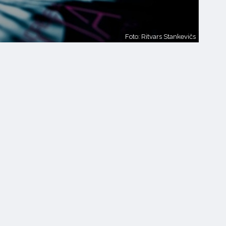
Foto: Ritvars Stankevičs