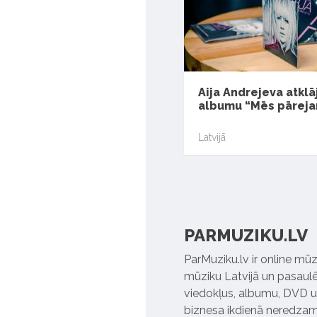
Aija Andrejeva atklā
albumu “Mēs pāreja
Latvijā
PARMUZIKU.LV
ParMuziku.lv ir online mūz
mūziku Latvijā un pasaulē. 
viedokļus, albumu, DVD un
biznesa ikdienā neredzamo