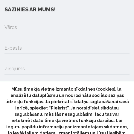
SAZINIES AR MUMS!
Vārds
E-pasts
Ziņojums
Mūsu tīmekļa vietne izmanto sīkdatnes (cookies), lai
SŪTĪT
analizētu datuplūsmu un nodrošinātu sociālo saziņas
līdzekļu funkcijas. Ja piekrītat sīkdatņu saglabāšanai savā
ierīcē, spiediet “Piekrist”. Ja noraidīsiet sīkdatņu
saglabāšanu, mēs tās nesaglabāsim, taču tas var
ietekmēt dažu tīmekļa vietnes funkciju darbību. Lai
iegūtu papildu informāciju par izmantotajām sīkdatnēm,
© 2026 parmuziku.lv, visas tiesības paturētas
to ievāktajiem datiem, izmantotājiem un Jūsu tiesībām,