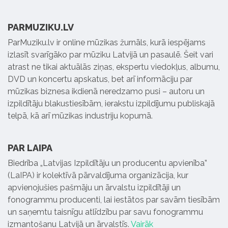
PARMUZIKU.LV
ParMuziku.lv ir online mūzikas žurnāls, kurā iespējams
izlasīt svarīgāko par mūziku Latvijā un pasaulē. Šeit vari
atrast ne tikai aktuālās ziņas, ekspertu viedokļus, albumu,
DVD un koncertu apskatus, bet arī informāciju par
mūzikas biznesa ikdienā neredzamo pusi – autoru un
izpildītāju blakustiesībām, ierakstu izpildījumu publiskajā
telpā, kā arī mūzikas industriju kopumā.
PAR LAIPA
Biedrība „Latvijas Izpildītāju un producentu apvienība”
(LaIPA) ir kolektīvā pārvaldījuma organizācija, kur
apvienojušies pašmāju un ārvalstu izpildītāji un
fonogrammu producenti, lai iestātos par savām tiesībām
un saņemtu taisnīgu atlīdzību par savu fonogrammu
izmantošanu Latvijā un ārvalstīs.
Vairāk