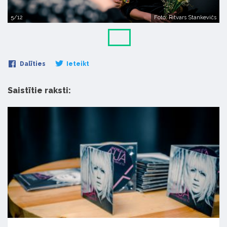
5/12
Foto: Ritvars Stankevičs
Dalīties
Ieteikt
Saistītie raksti: