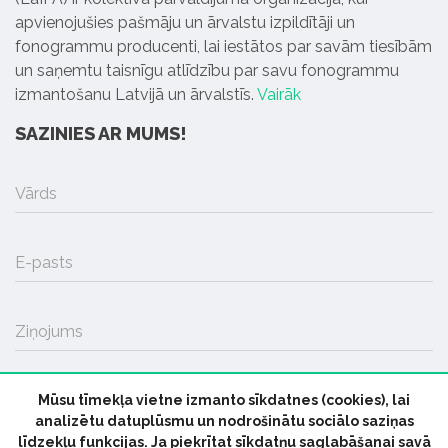
apvienojušies pašmāju un ārvalstu izpildītāji un
fonogrammu producenti, lai iestātos par savām tiesībām
un saņemtu taisnīgu atlīdzību par savu fonogrammu
izmantošanu Latvijā un ārvalstīs.
Vairāk
SAZINIES AR MUMS!
Vārds
E-pasts
Ziņojums
Mūsu tīmekļa vietne izmanto sīkdatnes (cookies), lai
SŪTĪT
analizētu datuplūsmu un nodrošinātu sociālo saziņas
līdzekļu funkcijas. Ja piekrītat sīkdatņu saglabāšanai savā