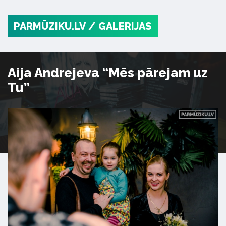
PARMŪZIKU.LV
/ GALERIJAS
Aija Andrejeva “Mēs pārejam uz
Tu”