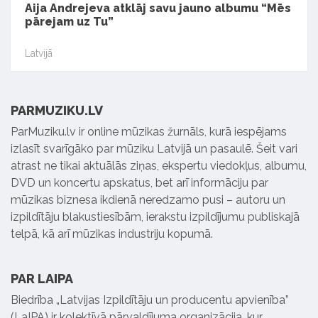
Aija Andrejeva atklāj savu jauno albumu “Mēs
pārejam uz Tu”
Latvijā
PARMUZIKU.LV
ParMuziku.lv ir online mūzikas žurnāls, kurā iespējams
izlasīt svarīgāko par mūziku Latvijā un pasaulē. Šeit vari
atrast ne tikai aktuālās ziņas, ekspertu viedokļus, albumu,
DVD un koncertu apskatus, bet arī informāciju par
mūzikas biznesa ikdienā neredzamo pusi – autoru un
izpildītāju blakustiesībām, ierakstu izpildījumu publiskajā
telpā, kā arī mūzikas industriju kopumā.
PAR LAIPA
Biedrība „Latvijas Izpildītāju un producentu apvienība”
(LaIPA) ir kolektīvā pārvaldījuma organizācija, kur