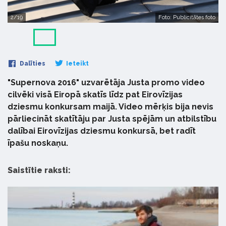
2/19
Foto: Publicitātes foto
Dalīties
Ieteikt
"Supernova 2016" uzvarētāja Justa promo video
cilvēki visā Eiropā skatīs līdz pat Eirovīzijas
dziesmu konkursam maijā. Video mērķis bija nevis
pārliecināt skatītāju par Justa spējām un atbilstību
dalībai Eirovīzijas dziesmu konkursā, bet radīt
īpašu noskaņu.
Saistītie raksti: