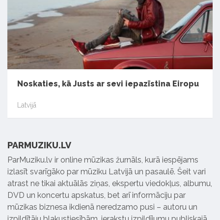
Noskaties, kā Justs ar sevi iepazīstina Eiropu
Latvijā
PARMUZIKU.LV
ParMuziku.lv ir online mūzikas žurnāls, kurā iespējams
izlasīt svarīgāko par mūziku Latvijā un pasaulē. Šeit vari
atrast ne tikai aktuālās ziņas, ekspertu viedokļus, albumu,
DVD un koncertu apskatus, bet arī informāciju par
mūzikas biznesa ikdienā neredzamo pusi – autoru un
izpildītāju blakustiesībām, ierakstu izpildījumu publiskajā