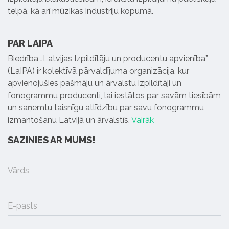
telpā, kā arī mūzikas industriju kopumā.
PAR LAIPA
Biedrība „Latvijas Izpildītāju un producentu apvienība”
(LaIPA) ir kolektīvā pārvaldījuma organizācija, kur
apvienojušies pašmāju un ārvalstu izpildītāji un
fonogrammu producenti, lai iestātos par savām tiesībām
un saņemtu taisnīgu atlīdzību par savu fonogrammu
izmantošanu Latvijā un ārvalstīs.
Vairāk
SAZINIES AR MUMS!
Vārds
E-pasts