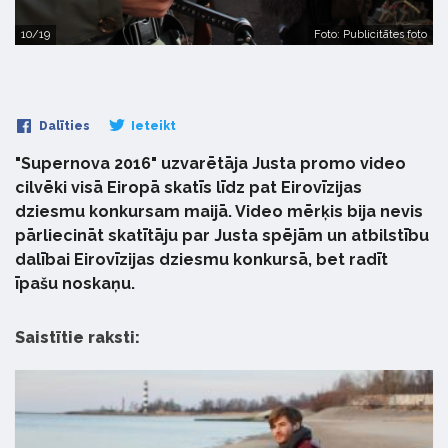
10/19
Foto: Publicitātes foto
Dalīties
Ieteikt
"Supernova 2016" uzvarētāja Justa promo video
cilvēki visā Eiropā skatīs līdz pat Eirovīzijas
dziesmu konkursam maijā. Video mērķis bija nevis
pārliecināt skatītāju par Justa spējām un atbilstību
dalībai Eirovīzijas dziesmu konkursā, bet radīt
īpašu noskaņu.
Saistītie raksti: