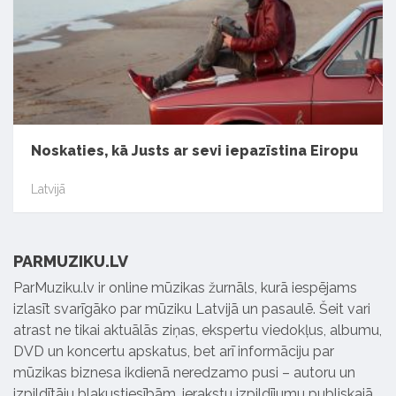
Noskaties, kā Justs ar sevi iepazīstina Eiropu
Latvijā
PARMUZIKU.LV
ParMuziku.lv ir online mūzikas žurnāls, kurā iespējams
izlasīt svarīgāko par mūziku Latvijā un pasaulē. Šeit vari
atrast ne tikai aktuālās ziņas, ekspertu viedokļus, albumu,
DVD un koncertu apskatus, bet arī informāciju par
mūzikas biznesa ikdienā neredzamo pusi – autoru un
izpildītāju blakustiesībām, ierakstu izpildījumu publiskajā