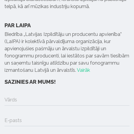
telpā, kā arī mūzikas industriju kopumā.
PAR LAIPA
Biedrība „Latvijas Izpildītāju un producentu apvienība”
(LaIPA) ir kolektīvā pārvaldījuma organizācija, kur
apvienojušies pašmāju un ārvalstu izpildītāji un
fonogrammu producenti, lai iestātos par savām tiesībām
un saņemtu taisnīgu atlīdzību par savu fonogrammu
izmantošanu Latvijā un ārvalstīs.
Vairāk
SAZINIES AR MUMS!
Vārds
E-pasts