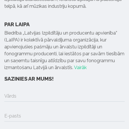
telpā, kā arī mūzikas industriju kopumā.
PAR LAIPA
Biedrība „Latvijas Izpildītāju un producentu apvienība”
(LaIPA) ir kolektīvā pārvaldījuma organizācija, kur
apvienojušies pašmāju un ārvalstu izpildītāji un
fonogrammu producenti, lai iestātos par savām tiesībām
un saņemtu taisnīgu atlīdzību par savu fonogrammu
izmantošanu Latvijā un ārvalstīs.
Vairāk
SAZINIES AR MUMS!
Vārds
E-pasts