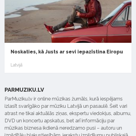
Noskaties, kā Justs ar sevi iepazīstina Eiropu
Latvijā
PARMUZIKU.LV
ParMuziku.lv ir online mūzikas žurnāls, kurā iespējams
izlasīt svarīgāko par mūziku Latvijā un pasaulē. Šeit vari
atrast ne tikai aktuālās ziņas, ekspertu viedokļus, albumu,
DVD un koncertu apskatus, bet arī informāciju par
mūzikas biznesa ikdienā neredzamo pusi – autoru un
izpildītāju blakustiesībām, ierakstu izpildījumu publiskajā