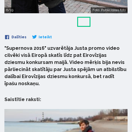
6/19
Foto: Publicitātes foto
Dalīties
Ieteikt
"Supernova 2016" uzvarētāja Justa promo video
cilvēki visā Eiropā skatīs līdz pat Eirovīzijas
dziesmu konkursam maijā. Video mērķis bija nevis
pārliecināt skatītāju par Justa spējām un atbilstību
dalībai Eirovīzijas dziesmu konkursā, bet radīt
īpašu noskaņu.
Saistītie raksti: