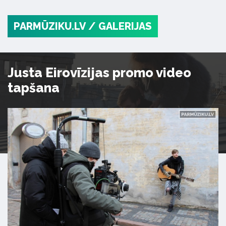
PARMŪZIKU.LV
/ GALERIJAS
Justa Eirovīzijas promo video
tapšana