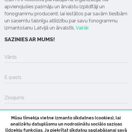
apvienojušies pašmāju un ārvalstu izpildītāji un
fonogrammu producenti, lai iestātos par savām tiesībām
un saņemtu taisnīgu atlīdzību par savu fonogrammu
izmantošanu Latvijā un ārvalstīs.
Vairāk
SAZINIES AR MUMS!
Vārds
E-pasts
Ziņojums
Mūsu tīmekļa vietne izmanto sīkdatnes (cookies), lai
SŪTĪT
analizētu datuplūsmu un nodrošinātu sociālo saziņas
līdzekļu funkcijas. Ja piekrītat sīkdatņu saglabāšanai savā