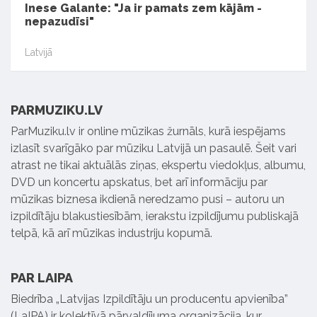
Inese Galante: "Ja ir pamats zem kājām -
nepazudīsi"
Latvijā
PARMUZIKU.LV
ParMuziku.lv ir online mūzikas žurnāls, kurā iespējams
izlasīt svarīgāko par mūziku Latvijā un pasaulē. Šeit vari
atrast ne tikai aktuālās ziņas, ekspertu viedokļus, albumu,
DVD un koncertu apskatus, bet arī informāciju par
mūzikas biznesa ikdienā neredzamo pusi – autoru un
izpildītāju blakustiesībām, ierakstu izpildījumu publiskajā
telpā, kā arī mūzikas industriju kopumā.
PAR LAIPA
Biedrība „Latvijas Izpildītāju un producentu apvienība”
(LaIPA) ir kolektīvā pārvaldījuma organizācija, kur