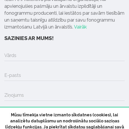
apvienojušies pašmāju un ārvalstu izpildītāji un
fonogrammu producenti, lai iestātos par savām tiesībām
un saņemtu taisnīgu atlīdzību par savu fonogrammu
izmantošanu Latvijā un ārvalstīs.
Vairāk
SAZINIES AR MUMS!
Vārds
E-pasts
Ziņojums
Mūsu tīmekļa vietne izmanto sīkdatnes (cookies), lai
SŪTĪT
analizētu datuplūsmu un nodrošinātu sociālo saziņas
līdzekļu funkcijas. Ja piekrītat sīkdatņu saglabāšanai savā