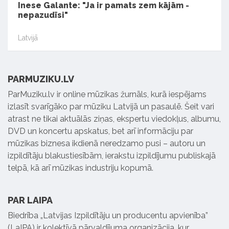
Inese Galante: "Ja ir pamats zem kājām -
nepazudīsi"
Latvijā
PARMUZIKU.LV
ParMuziku.lv ir online mūzikas žurnāls, kurā iespējams
izlasīt svarīgāko par mūziku Latvijā un pasaulē. Šeit vari
atrast ne tikai aktuālās ziņas, ekspertu viedokļus, albumu,
DVD un koncertu apskatus, bet arī informāciju par
mūzikas biznesa ikdienā neredzamo pusi – autoru un
izpildītāju blakustiesībām, ierakstu izpildījumu publiskajā
telpā, kā arī mūzikas industriju kopumā.
PAR LAIPA
Biedrība „Latvijas Izpildītāju un producentu apvienība”
(LaIPA) ir kolektīvā pārvaldījuma organizācija, kur