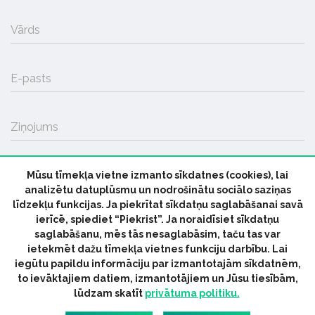
Vārds
E-pasts
Ziņojums
Mūsu tīmekļa vietne izmanto sīkdatnes (cookies), lai
SŪTĪT
analizētu datuplūsmu un nodrošinātu sociālo saziņas
līdzekļu funkcijas. Ja piekrītat sīkdatņu saglabāšanai savā
ierīcē, spiediet “Piekrist”. Ja noraidīsiet sīkdatņu
saglabāšanu, mēs tās nesaglabāsim, taču tas var
ietekmēt dažu tīmekļa vietnes funkciju darbību. Lai
iegūtu papildu informāciju par izmantotajām sīkdatnēm,
© 2026 parmuziku.lv, visas tiesības paturētas
to ievāktajiem datiem, izmantotājiem un Jūsu tiesībām,
lūdzam skatīt
privātuma politiku.
RSS:
ParMuziku.lv
Mūzikas Ziņas
Industrijas Ziņas
Industrijas ABC
Mūzika Biznesam
Latvijas oficiālais