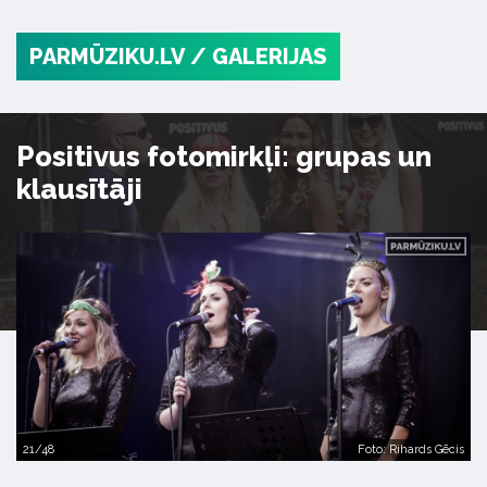
PARMŪZIKU.LV
/ GALERIJAS
Positivus fotomirkļi: grupas un
klausītāji
21/48
Foto: Rihards Gēcis