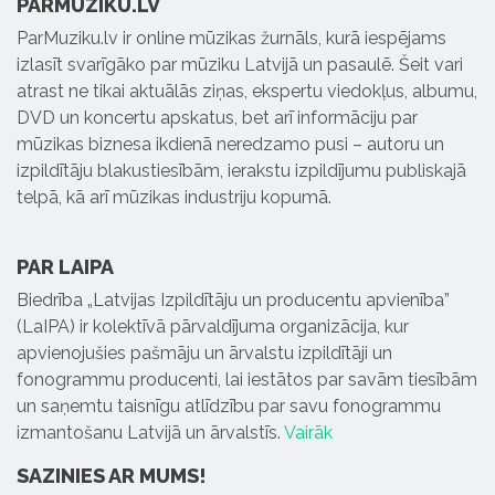
PARMUZIKU.LV
ParMuziku.lv ir online mūzikas žurnāls, kurā iespējams
izlasīt svarīgāko par mūziku Latvijā un pasaulē. Šeit vari
atrast ne tikai aktuālās ziņas, ekspertu viedokļus, albumu,
DVD un koncertu apskatus, bet arī informāciju par
mūzikas biznesa ikdienā neredzamo pusi – autoru un
izpildītāju blakustiesībām, ierakstu izpildījumu publiskajā
telpā, kā arī mūzikas industriju kopumā.
PAR LAIPA
Biedrība „Latvijas Izpildītāju un producentu apvienība”
(LaIPA) ir kolektīvā pārvaldījuma organizācija, kur
apvienojušies pašmāju un ārvalstu izpildītāji un
fonogrammu producenti, lai iestātos par savām tiesībām
un saņemtu taisnīgu atlīdzību par savu fonogrammu
izmantošanu Latvijā un ārvalstīs.
Vairāk
SAZINIES AR MUMS!