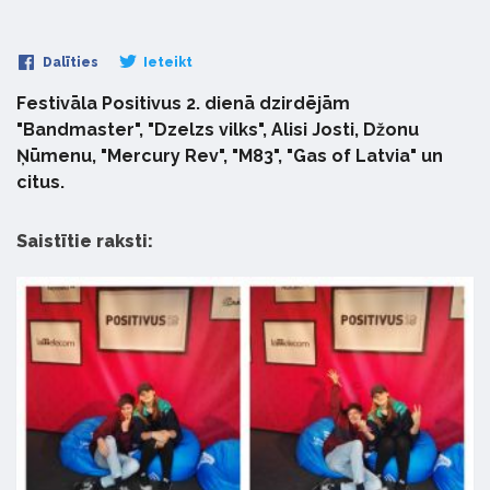
Dalīties
Ieteikt
Festivāla Positivus 2. dienā dzirdējām
"Bandmaster", "Dzelzs vilks", Alisi Josti, Džonu
Ņūmenu, "Mercury Rev", "M83", "Gas of Latvia" un
citus.
Saistītie raksti: