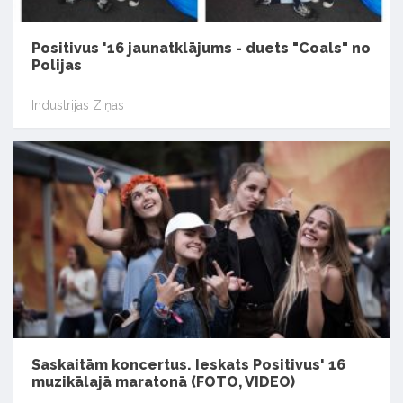
Positivus '16 jaunatklājums - duets "Coals" no
Polijas
Industrijas Ziņas
Saskaitām koncertus. Ieskats Positivus' 16
muzikālajā maratonā (FOTO, VIDEO)