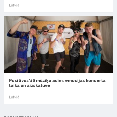
Latvijā
Positivus'16 mūziķu acīm: emocijas koncerta
laikā un aizskatuvē
Latvijā