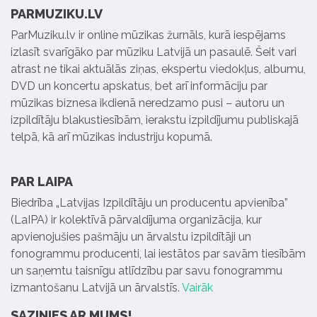
PARMUZIKU.LV
ParMuziku.lv ir online mūzikas žurnāls, kurā iespējams
izlasīt svarīgāko par mūziku Latvijā un pasaulē. Šeit vari
atrast ne tikai aktuālās ziņas, ekspertu viedokļus, albumu,
DVD un koncertu apskatus, bet arī informāciju par
mūzikas biznesa ikdienā neredzamo pusi – autoru un
izpildītāju blakustiesībām, ierakstu izpildījumu publiskajā
telpā, kā arī mūzikas industriju kopumā.
PAR LAIPA
Biedrība „Latvijas Izpildītāju un producentu apvienība”
(LaIPA) ir kolektīvā pārvaldījuma organizācija, kur
apvienojušies pašmāju un ārvalstu izpildītāji un
fonogrammu producenti, lai iestātos par savām tiesībām
un saņemtu taisnīgu atlīdzību par savu fonogrammu
izmantošanu Latvijā un ārvalstīs.
Vairāk
SAZINIES AR MUMS!