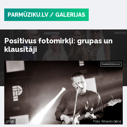
PARMŪZIKU.LV
/ GALERIJAS
Positivus fotomirkļi: grupas un
klausītāji
37/48
Foto: Rihards Gēcis