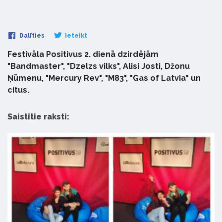
Dalīties
Ieteikt
Festivāla Positivus 2. dienā dzirdējām
"Bandmaster", "Dzelzs vilks", Alisi Josti, Džonu
Ņūmenu, "Mercury Rev", "M83", "Gas of Latvia" un
citus.
Saistītie raksti: