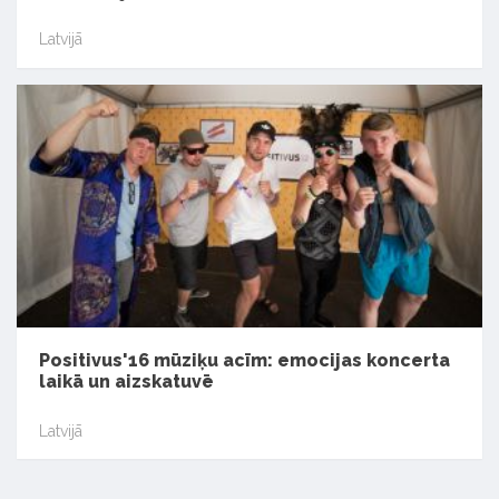
Latvijā
Positivus'16 mūziķu acīm: emocijas koncerta
laikā un aizskatuvē
Latvijā