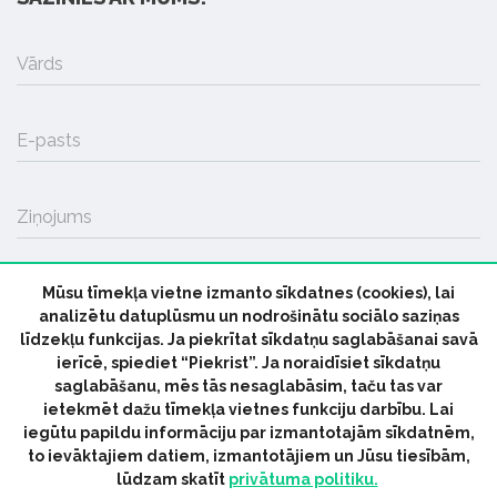
Vārds
E-pasts
Ziņojums
Mūsu tīmekļa vietne izmanto sīkdatnes (cookies), lai
SŪTĪT
analizētu datuplūsmu un nodrošinātu sociālo saziņas
līdzekļu funkcijas. Ja piekrītat sīkdatņu saglabāšanai savā
ierīcē, spiediet “Piekrist”. Ja noraidīsiet sīkdatņu
saglabāšanu, mēs tās nesaglabāsim, taču tas var
ietekmēt dažu tīmekļa vietnes funkciju darbību. Lai
iegūtu papildu informāciju par izmantotajām sīkdatnēm,
© 2026 parmuziku.lv, visas tiesības paturētas
to ievāktajiem datiem, izmantotājiem un Jūsu tiesībām,
lūdzam skatīt
privātuma politiku.
RSS:
ParMuziku.lv
Mūzikas Ziņas
Industrijas Ziņas