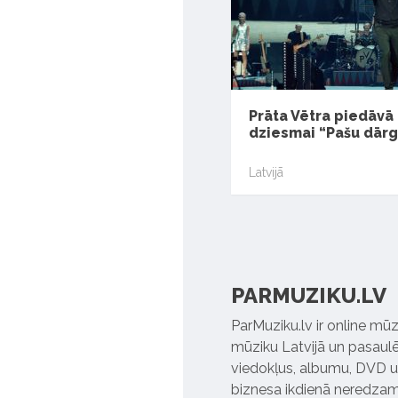
Prāta Vētra piedāvā
dziesmai “Pašu dār
Latvijā
PARMUZIKU.LV
ParMuziku.lv ir online mūz
mūziku Latvijā un pasaulē. 
viedokļus, albumu, DVD un
biznesa ikdienā neredzamo