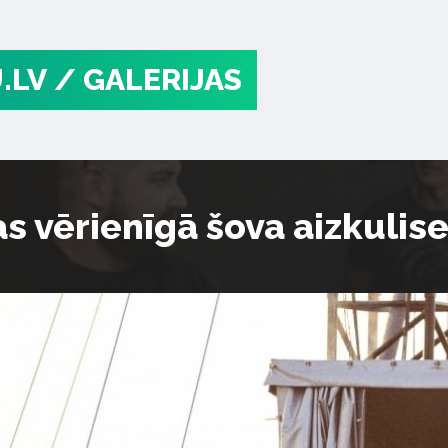
.LV
/ GALERIJAS
as vērienīgā šova aizkulis