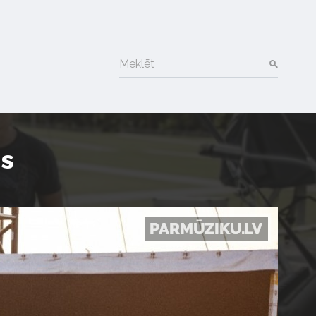
Meklēt
es