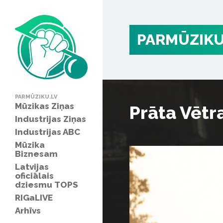
PARMŪZIKU
PARMŪZIKU.LV
Mūzikas Ziņas
Prāta Vētr
Industrijas Ziņas
Industrijas ABC
Mūzika
Biznesam
Latvijas
oficiālais
dziesmu TOPS
RIGaLIVE
Arhīvs