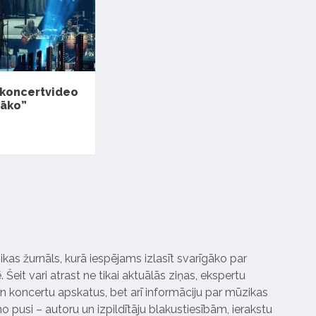
 koncertvideo
gāko”
ikas žurnāls, kurā iespējams izlasīt svarīgāko par
Šeit vari atrast ne tikai aktuālās ziņas, ekspertu
 koncertu apskatus, bet arī informāciju par mūzikas
 pusi – autoru un izpildītāju blakustiesībām, ierakstu