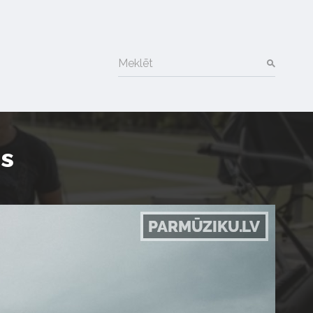
Meklēt
es