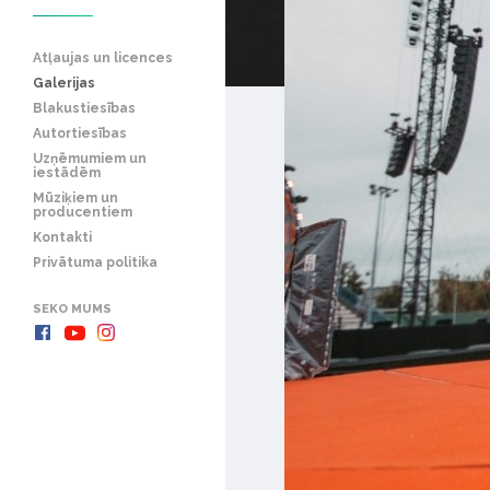
Atļaujas un licences
Galerijas
Blakustiesības
Autortiesības
Uzņēmumiem un
iestādēm
Mūziķiem un
producentiem
Kontakti
Privātuma politika
SEKO MUMS