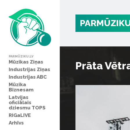
PARMŪZIKU
PARMŪZIKU.LV
Mūzikas Ziņas
Prāta Vētr
Industrijas Ziņas
Industrijas ABC
Mūzika
Biznesam
Latvijas
oficiālais
dziesmu TOPS
RIGaLIVE
Arhīvs