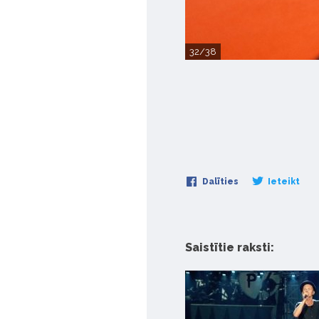
32/38
Dalīties
Ieteikt
Saistītie raksti: