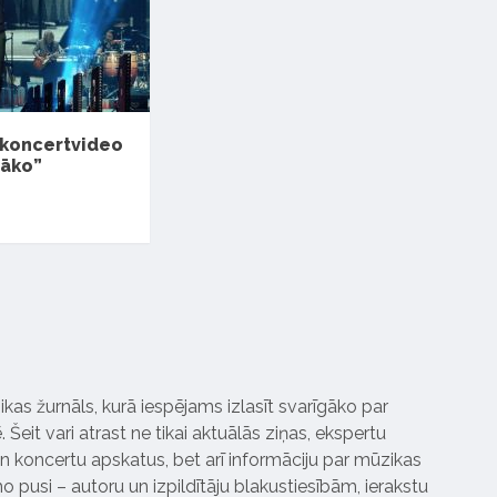
 koncertvideo
gāko”
ikas žurnāls, kurā iespējams izlasīt svarīgāko par
Šeit vari atrast ne tikai aktuālās ziņas, ekspertu
 koncertu apskatus, bet arī informāciju par mūzikas
 pusi – autoru un izpildītāju blakustiesībām, ierakstu