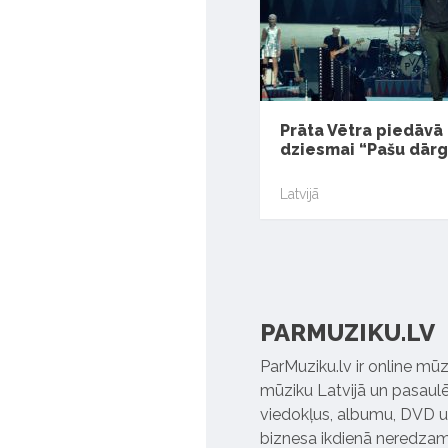
Prāta Vētra piedāvā
dziesmai “Pašu dār
Latvijā
PARMUZIKU.LV
ParMuziku.lv ir online mūz
mūziku Latvijā un pasaulē. 
viedokļus, albumu, DVD un
biznesa ikdienā neredzamo