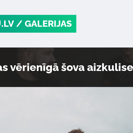
.LV
/ GALERIJAS
as vērienīgā šova aizkulis