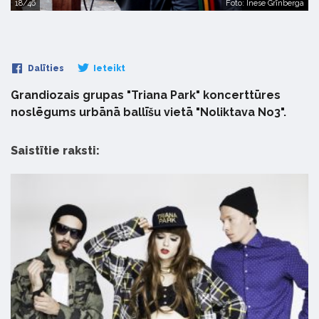
18/46
Foto: Inese Grīnberga
Dalīties
Ieteikt
Grandiozais grupas "Triana Park" koncerttūres
noslēgums urbānā ballīšu vietā "Noliktava No3".
Saistītie raksti: