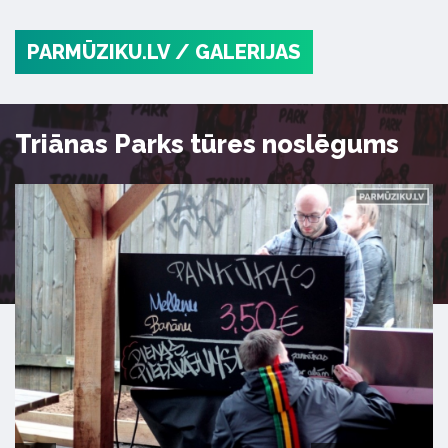
PARMŪZIKU.LV
/ GALERIJAS
Triānas Parks tūres noslēgums