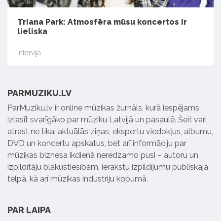
Triana Park: Atmosfēra mūsu koncertos ir
lieliska
Intervija
PARMUZIKU.LV
ParMuziku.lv ir online mūzikas žurnāls, kurā iespējams
izlasīt svarīgāko par mūziku Latvijā un pasaulē. Šeit vari
atrast ne tikai aktuālās ziņas, ekspertu viedokļus, albumu,
DVD un koncertu apskatus, bet arī informāciju par
mūzikas biznesa ikdienā neredzamo pusi – autoru un
izpildītāju blakustiesībām, ierakstu izpildījumu publiskajā
telpā, kā arī mūzikas industriju kopumā.
PAR LAIPA