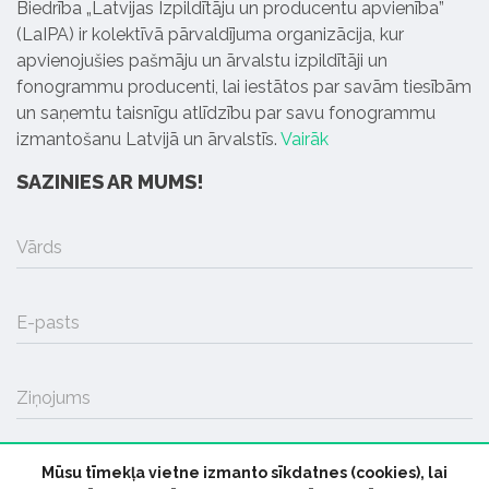
Biedrība „Latvijas Izpildītāju un producentu apvienība”
(LaIPA) ir kolektīvā pārvaldījuma organizācija, kur
apvienojušies pašmāju un ārvalstu izpildītāji un
fonogrammu producenti, lai iestātos par savām tiesībām
un saņemtu taisnīgu atlīdzību par savu fonogrammu
izmantošanu Latvijā un ārvalstīs.
Vairāk
SAZINIES AR MUMS!
Vārds
E-pasts
Ziņojums
Mūsu tīmekļa vietne izmanto sīkdatnes (cookies), lai
SŪTĪT