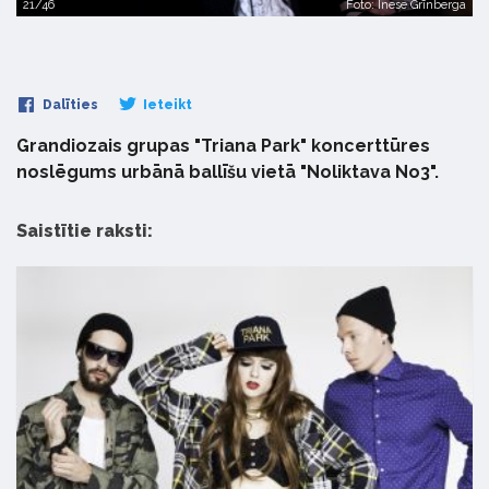
21/46
Foto: Inese Grīnberga
Dalīties
Ieteikt
Grandiozais grupas "Triana Park" koncerttūres
noslēgums urbānā ballīšu vietā "Noliktava No3".
Saistītie raksti: