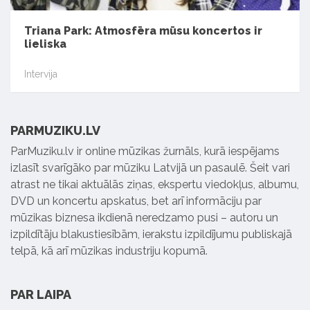
Triana Park: Atmosfēra mūsu koncertos ir
lieliska
Intervija
PARMUZIKU.LV
ParMuziku.lv ir online mūzikas žurnāls, kurā iespējams
izlasīt svarīgāko par mūziku Latvijā un pasaulē. Šeit vari
atrast ne tikai aktuālās ziņas, ekspertu viedokļus, albumu,
DVD un koncertu apskatus, bet arī informāciju par
mūzikas biznesa ikdienā neredzamo pusi – autoru un
izpildītāju blakustiesībām, ierakstu izpildījumu publiskajā
telpā, kā arī mūzikas industriju kopumā.
PAR LAIPA