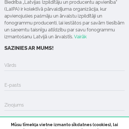
Biedrība „Latvijas Izpildītāju un producentu apvienība”
(LaIPA) ir kolektīvā pārvaldījuma organizācija, kur
apvienojušies pašmāju un ārvalstu izpildītāji un
fonogrammu producenti, lai iestātos par savām tiesībām
un saņemtu taisnīgu atlīdzību par savu fonogrammu
izmantošanu Latvijā un ārvalstīs.
Vairāk
SAZINIES AR MUMS!
Vārds
E-pasts
Ziņojums
Mūsu tīmekļa vietne izmanto sīkdatnes (cookies), lai
SŪTĪT