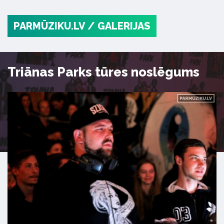
PARMŪZIKU.LV
/ GALERIJAS
Triānas Parks tūres noslēgums