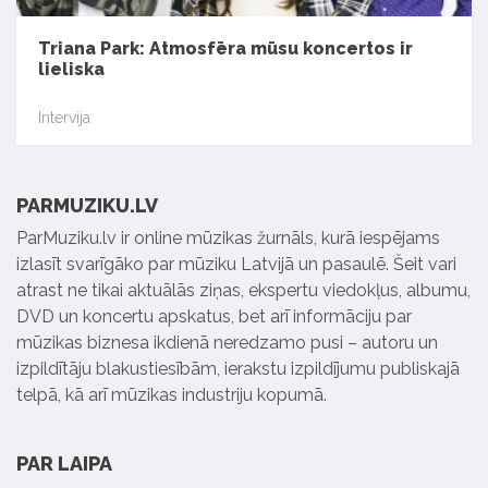
Triana Park: Atmosfēra mūsu koncertos ir
lieliska
Intervija
PARMUZIKU.LV
ParMuziku.lv ir online mūzikas žurnāls, kurā iespējams
izlasīt svarīgāko par mūziku Latvijā un pasaulē. Šeit vari
atrast ne tikai aktuālās ziņas, ekspertu viedokļus, albumu,
DVD un koncertu apskatus, bet arī informāciju par
mūzikas biznesa ikdienā neredzamo pusi – autoru un
izpildītāju blakustiesībām, ierakstu izpildījumu publiskajā
telpā, kā arī mūzikas industriju kopumā.
PAR LAIPA