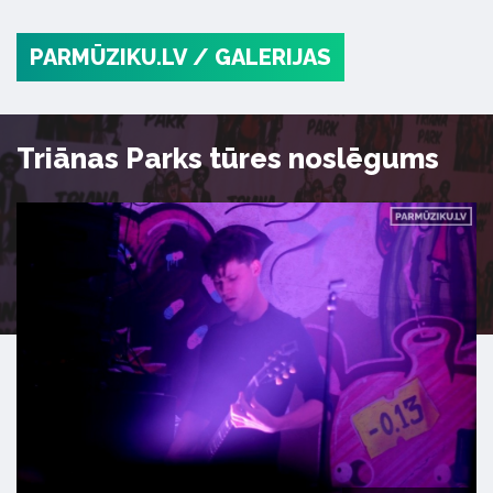
PARMŪZIKU.LV
/ GALERIJAS
Triānas Parks tūres noslēgums