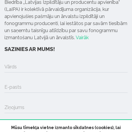
Biedrība „Latvijas Izpildītāju un producentu apvienība”
(LaIPA) ir kolektīvā pārvaldījuma organizācija, kur
apvienojušies pašmāju un ārvalstu izpildītāji un
fonogrammu producenti, lai iestātos par savām tiesībām
un saņemtu taisnīgu atlīdzību par savu fonogrammu
izmantošanu Latvijā un ārvalstīs.
Vairāk
SAZINIES AR MUMS!
Vārds
E-pasts
Ziņojums
Mūsu tīmekļa vietne izmanto sīkdatnes (cookies), lai