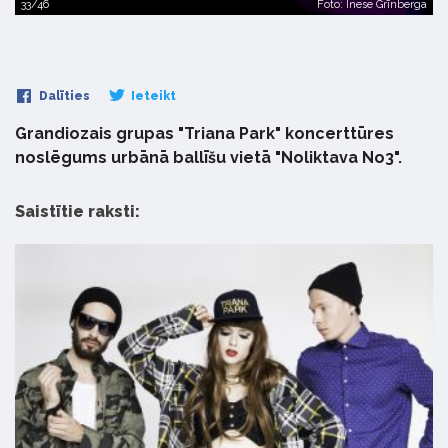
33/46
Foto: Inese Grīnberga
Dalīties
Ieteikt
Grandiozais grupas "Triana Park" koncerttūres
noslēgums urbānā ballīšu vietā "Noliktava No3".
Saistītie raksti: