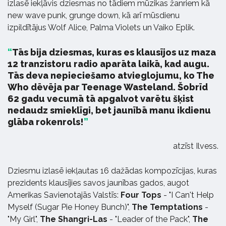
izlasē iekļāvis dziesmas no tādiem mūzikas žanriem kā
new wave punk, grunge down, kā arī mūsdienu
izpildītājus Wolf Alice, Palma Violets un Vaiko Eplik.
Tās bija dziesmas, kuras es klausījos uz maza
12 tranzistoru radio aparāta laikā, kad augu.
Tās deva nepieciešamo atvieglojumu, ko The
Who dēvēja par Teenage Wasteland. Šobrīd
62 gadu vecumā tā apgalvot varētu šķist
nedaudz smieklīgi, bet jaunībā manu ikdienu
glāba rokenrols!
atzīst Ilvess.
Dziesmu izlasē iekļautas 16 dažādas kompozīcijas, kuras
prezidents klausījies savos jaunības gados, augot
Amerikas Savienotajās Valstīs:
Four Tops
- "I Can't Help
Myself (Sugar Pie Honey Bunch)",
The Temptations
-
"My Girl",
The Shangri-Las
- "Leader of the Pack",
The