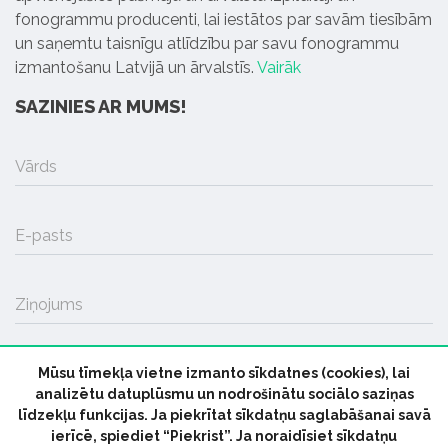
fonogrammu producenti, lai iestātos par savām tiesībām
un saņemtu taisnīgu atlīdzību par savu fonogrammu
izmantošanu Latvijā un ārvalstīs.
Vairāk
SAZINIES AR MUMS!
Vārds
E-pasts
Ziņojums
Mūsu tīmekļa vietne izmanto sīkdatnes (cookies), lai
SŪTĪT
analizētu datuplūsmu un nodrošinātu sociālo saziņas
līdzekļu funkcijas. Ja piekrītat sīkdatņu saglabāšanai savā
ierīcē, spiediet “Piekrist”. Ja noraidīsiet sīkdatņu