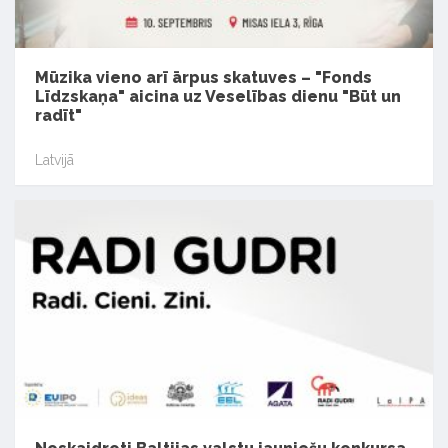
Mūzika vieno arī ārpus skatuves – "Fonds
Līdzskaņa" aicina uz Veselības dienu "Būt un
radīt"
Latvijā