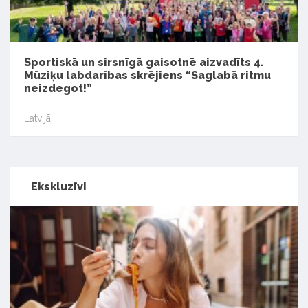
Sportiskā un sirsnīgā gaisotnē aizvadīts 4.
Mūziķu labdarības skrējiens “Saglabā ritmu
neizdegot!”
Latvijā
Ekskluzīvi