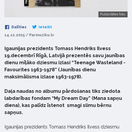
Publicitātes foto.
Dalīties
Ieteikt
14.12.2015 / Parmuziku.lv
Igaunijas prezidents Tomass Hendriks Ilvess
19.decembrī Rīgā, Latvijā prezentēs savu jaunības
dienu mīļāko dziesmu izlasi “Teenage Wasteland -
Favourites 1963-1978” (Jaunības dienu
maksimālisma izlase 1963-1978).
Daļa naudas no albumu pārdošanas tiks ziedota
labdarības fondam “My Dream Day” (Mana sapņu
diena), kas palīdz īstenot smagi slimu bērnu
sapņus.
Igaunijas prezidents Tomass Hendriks Ilvess dziesmu