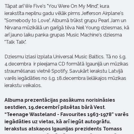
Tāpat arī We Five's "You Were On My Mind", kura
ierakstīta nepilnu gadu vēlāk pirms Jefferson Airplane's
"Somebody to Love". Albumā trūkst grupu Pearl Jam un
Nirvana mūzikālā un garīgā tēva Neil Young dziesmas, kā
arī jauno laiku panka grupas Music Machine's dziesma
"Talk Talk".
Dziesmu izlasi izplata Universal Music Baltics. Tā no š.g.
4.decembra ir pieejama CD formātā Igaunijā un mūzikas
straumēšanas vietnē Spotify. Savukārt ierakstu Latvijā
varēs iegādāties no š.g. 18.decembra lielākajos mūzikas
ierakstu veikalos.
Albuma prezentācijas pasākums norisināsies
sestdien, 19.decembrī pilsētas bārā Vest
.
“Teenage Wasteland - Favourites 1963-1978” varēs
iegādāties uz vietas, kā arī iegūt autogrāfu.
Ierakstus atskaņos Igaunijas prezidents Tomass