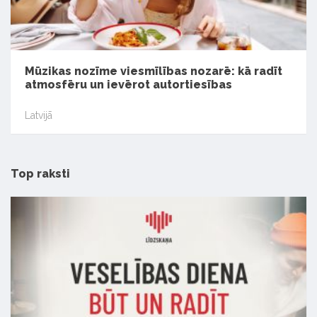
Mūzikas nozīme viesmīlības nozarē: kā radīt
atmosfēru un ievērot autortiesības
Latvijā
Top raksti