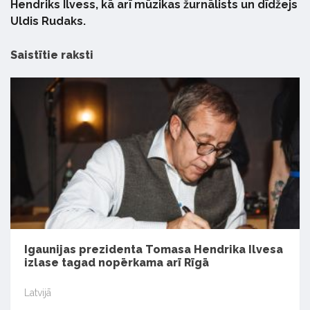
Hendriks Ilvess, kā arī mūzikas žurnālists un dīdžejs
Uldis Rudaks.
Saistītie raksti
Igaunijas prezidenta Tomasa Hendrika Ilvesa
izlase tagad nopērkama arī Rīgā
Latvijā