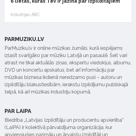
6 lietas, kuras Tev ir jāzina par izpildītājiem
Industrijas ABC
PARMUZIKU.LV
ParMuziku.lv ir online mūzikas žurnāls, kurā iespējams
izlasīt svarīgāko par mūziku Latvijā un pasaulē. Šeit vari
atrast ne tikai aktuālās ziņas, ekspertu viedokļus, albumu,
DVD un koncertu apskatus, bet arī informāciju par
mūzikas biznesa ikdienā neredzamo pusi – autoru un
izpildītāju blakustiesībām, ierakstu izpildījumu publiskajā
telpā, kā arī mūzikas industriju kopumā.
PAR LAIPA
Biedrība „Latvijas Izpildītāju un producentu apvienība”
(LaIPA) ir kolektīvā pārvaldījuma organizācija, kur
apvienojušies pašmāju un ārvalstu izpildītāji un