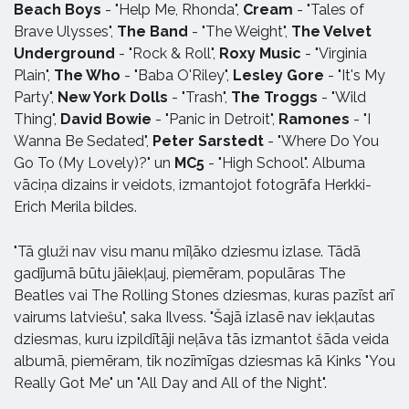
Beach Boys
- "Help Me, Rhonda",
Cream
- "Tales of
Brave Ulysses",
The Band
- "The Weight",
The Velvet
Underground
- "Rock & Roll",
Roxy Music
- "Virginia
Plain",
The Who
- "Baba O'Riley",
Lesley Gore
- "It's My
Party",
New York Dolls
- "Trash",
The Troggs
- "Wild
Thing",
David Bowie
- "Panic in Detroit",
Ramones
- "I
Wanna Be Sedated",
Peter Sarstedt
- "Where Do You
Go To (My Lovely)?" un
MC5
- "High School". Albuma
vāciņa dizains ir veidots, izmantojot fotogrāfa Herkki-
Erich Merila bildes.
"Tā gluži nav visu manu mīļāko dziesmu izlase. Tādā
gadījumā būtu jāiekļauj, piemēram, populāras The
Beatles vai The Rolling Stones dziesmas, kuras pazīst arī
vairums latviešu", saka Ilvess. "Šajā izlasē nav iekļautas
dziesmas, kuru izpildītāji neļāva tās izmantot šāda veida
albumā, piemēram, tik nozīmīgas dziesmas kā Kinks "You
Really Got Me" un "All Day and All of the Night".