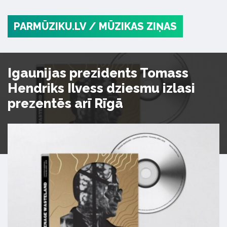
PARMŪZIKU.LV
/ MŪZIKAS ZIŅAS
Igaunijas prezidents Tomass
Hendriks Ilvess dziesmu izlasi
prezentēs arī Rīgā