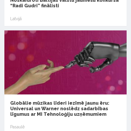
Noskaidroti Baltijas valstu jauniešu konkursa
“Radi Gudri” finālisti
Latvijā
Globālie mūzikas līderi iezīmē jaunu ēru:
Universal un Warner noslēdz sadarbības
līgumus ar MI Tehnoloģiju uzņēmumiem
Pasaulē