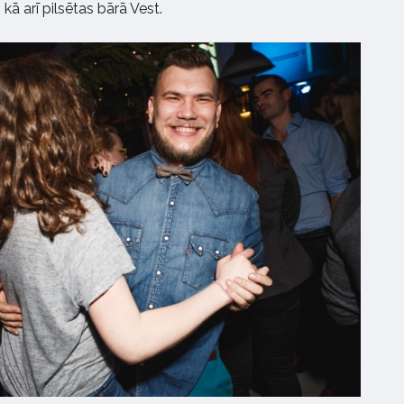
kā arī pilsētas bārā Vest.