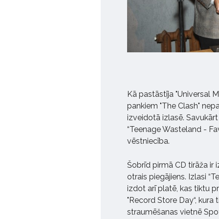
Kā pastāstīja "Universal 
pankiem "The Clash" nepat
izveidotā izlasē. Savukārt 
“Teenage Wasteland - Favo
vēstniecība.
Šobrīd pirmā CD tirāža ir 
otrais piegājiens. Izlasi
izdot arī platē, kas tiktu
"Record Store Day“, kura t
straumēšanas vietnē Spoti