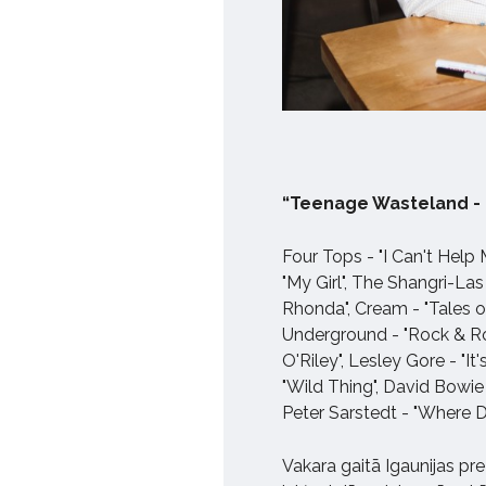
“Teenage Wasteland - F
Four Tops - "I Can't Help
"My Girl", The Shangri-La
Rhonda", Cream - "Tales o
Underground - "Rock & Roll
O'Riley", Lesley Gore - "It
"Wild Thing", David Bowie 
Peter Sarstedt - "Where 
Vakara gaitā Igaunijas pr