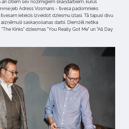
 arī citiem sev nozīmīgiem skaņdarbiem, kurus
mmie
jeb Adress Vosmans - Ilvesa padomnieks
 Ilvesam ieteicis izveidot dziesmu izlasi. Tā tapusi divu
iku aizņēmuši saskaņošanas darbi. Diemžēl netika
 "The Kinks" dziesmas "You Really Got Me" un "All Day