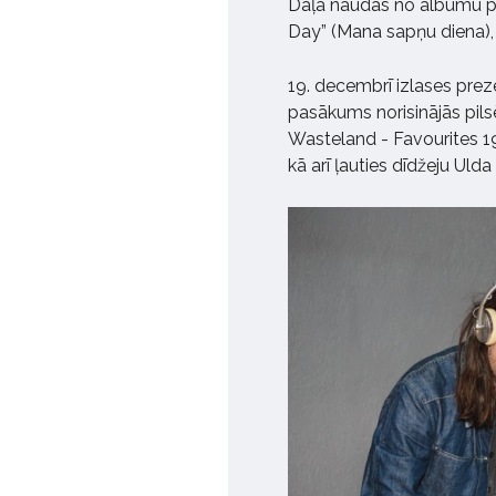
Daļa naudas no albumu p
Day” (Mana sapņu diena),
19. decembrī izlases prez
pasākums norisinājās pils
Wasteland - Favourites 19
kā arī ļauties dīdžeju Ul