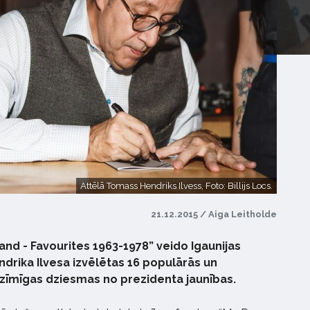
Attēlā Tomass Hendriks Ilvess, Foto: Billijs Locs.
21.12.2015 / Aiga Leitholde
and - Favourites 1963-1978” veido Igaunijas
rika Ilvesa izvēlētas 16 populārās un
zīmīgas dziesmas no prezidenta jaunības.