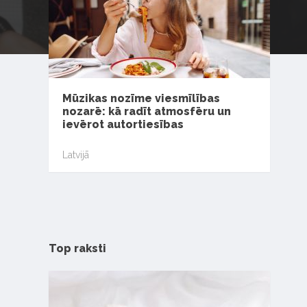
Mūzikas nozīme viesmīlības
nozarē: kā radīt atmosfēru un
ievērot autortiesības
Latvijā
Top raksti