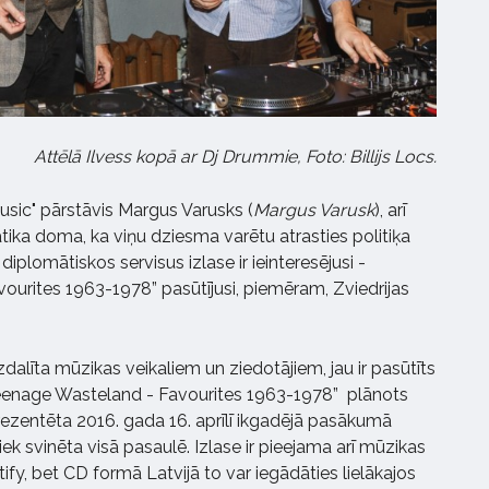
Attēlā Ilvess kopā ar Dj Drummie, Foto: Billijs Locs.
Music" pārstāvis Margus Varusks (
Margus Varusk
), arī
ika doma, ka viņu dziesma varētu atrasties politiķa
diplomātiskos servisus izlase ir ieinteresējusi -
urites 1963-1978” pasūtījusi, piemēram, Zviedrijas
izdalīta mūzikas veikaliem un ziedotājiem, jau ir pasūtīts
 “Teenage Wasteland - Favourites 1963-1978” plānots
 prezentēta 2016. gada 16. aprīlī ikgadējā pasākumā
iek svinēta visā pasaulē. Izlase ir pieejama arī mūzikas
fy, bet CD formā Latvijā to var iegādāties lielākajos