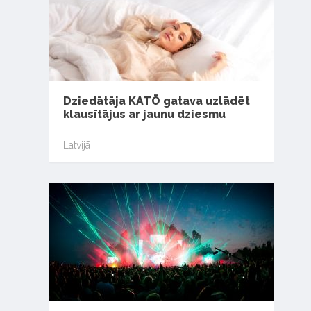
Dziedātāja KATŌ gatava uzlādēt
klausītājus ar jaunu dziesmu
Latvijā