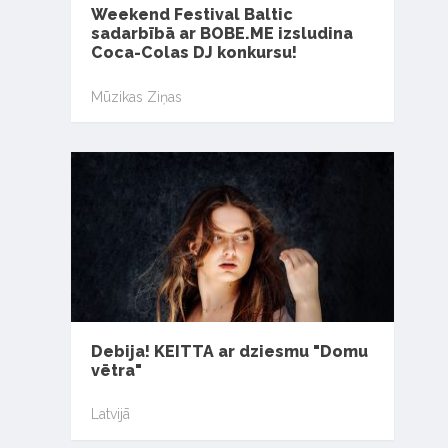
Weekend Festival Baltic
sadarbībā ar BOBE.ME izsludina
Coca-Colas DJ konkursu!
Mūzikas Ziņas
Debija! KEITTA ar dziesmu "Domu
vētra"
Latvijā