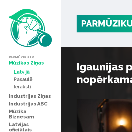
PARMŪZIKU
PARMŪZIKU.LV
Mūzikas Ziņas
Igaunijas 
Latvijā
nopērkama
Pasaulē
Ieraksti
Industrijas Ziņas
Industrijas ABC
Mūzika
Biznesam
Latvijas
oficiālais