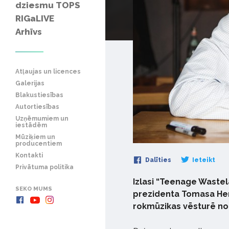
dziesmu TOPS
RIGaLIVE
Arhīvs
Atļaujas un licences
Galerijas
Blakustiesības
Autortiesības
Uzņēmumiem un
iestādēm
Mūziķiem un
producentiem
Kontakti
Dalīties
Ieteikt
Privātuma politika
Izlasi “Teenage Wastel
SEKO MUMS
prezidenta Tomasa Hend
rokmūzikas vēsturē no