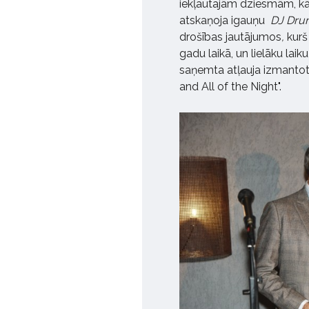
iekļautajām dziesmām, kā
atskaņoja igauņu
DJ Dru
drošības jautājumos
,
kurš
gadu laikā, un lielāku la
saņemta atļauja izmantot
and All of the Night".