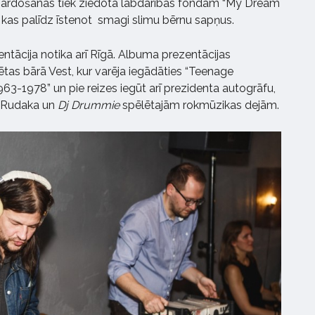
ārdošanas tiek ziedota labdarības fondam “My Dream
 kas palīdz īstenot smagi slimu bērnu sapņus.
entācija notika arī Rīgā. Albuma prezentācijas
ētas bārā Vest, kur varēja iegādāties “Teenage
63-1978” un pie reizes iegūt arī prezidenta autogrāfu,
da Rudaka un
Dj Drummie
spēlētajām rokmūzikas dejām.