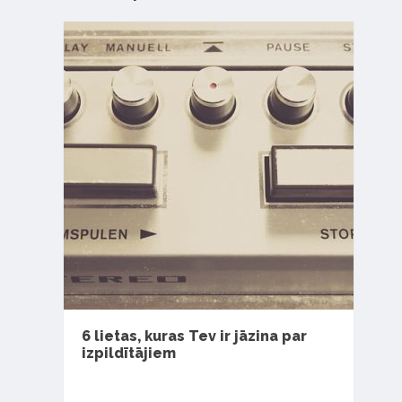
6 lietas, kuras Tev ir jāzina par
izpildītājiem