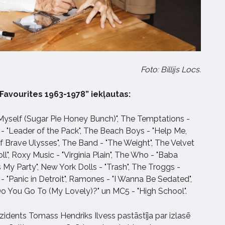
Foto: Billijs Locs.
avourites 1963-1978” iekļautas:
 Myself (Sugar Pie Honey Bunch)", The Temptations -
s - "Leader of the Pack", The Beach Boys - "Help Me,
f Brave Ulysses", The Band - "The Weight", The Velvet
", Roxy Music - "Virginia Plain", The Who - "Baba
's My Party", New York Dolls - "Trash", The Troggs -
- "Panic in Detroit", Ramones - "I Wanna Be Sedated",
Do You Go To (My Lovely)?" un MC5 - "High School".
ezidents Tomass Hendriks Ilvess pastāstīja par izlasē