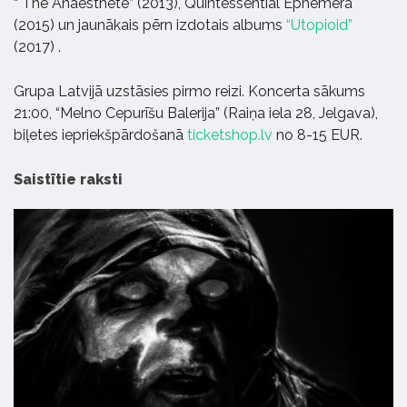
“ The Anaesthete” (2013), Quintessential Ephemera
(2015) un jaunākais pērn izdotais albums
“Utopioid”
(2017) .
Grupa Latvijā uzstāsies pirmo reizi. Koncerta sākums
21:00, “Melno Cepurīšu Balerija” (Raiņa iela 28, Jelgava),
biļetes iepriekšpārdošanā
ticketshop.lv
no 8-15 EUR.
Saistītie raksti