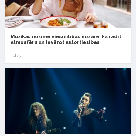
Mūzikas nozīme viesmīlības nozarē: kā radīt
atmosfēru un ievērot autortiesības
Latvijā