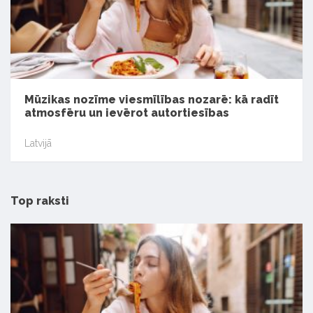
Mūzikas nozīme viesmīlības nozarē: kā radīt
atmosfēru un ievērot autortiesības
Latvijā
Top raksti