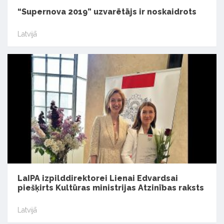
“Supernova 2019” uzvarētājs ir noskaidrots
Latvijā
LaIPA izpilddirektorei Lienai Edvardsai
piešķirts Kultūras ministrijas Atzinības raksts
Latvijā