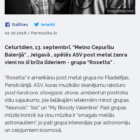
Publicitātes foto
Dalīties
Ieteikt
02.07.2018 / Parmuziku.lv
Ceturtdien, 13. septembrī, “Melno Cepurīšu
Balerijā” , Jelgavā , spēlēs ASV post metal žanra
vieni no šī brīža līderiem - grupa “Rosetta” .
“Rosetta” ir amerikāņu post metal grupa no Filadelfijas,
Pensilvānijā, ASV, kuras muzikālo skanējumu raksturo
post hardcore
,
shoegaze
,
drone
,
ambient
un postroka
stilu sajaukums, pie lielākajām ietekmēm minot grupas
“Neurosis”, “Isis” un “My Bloody Valentine”. Paši grupas
mūziķi ironizē, ka viņu mūzika ir “smagais metāls
astronautiem”, jo pati grupa interesējas par astronomiju
un ceļojumiem kosmosā.