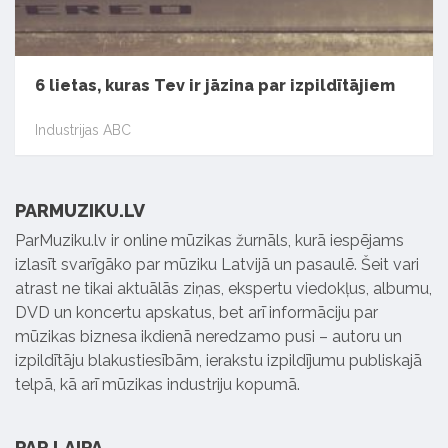
6 lietas, kuras Tev ir jāzina par izpildītājiem
Industrijas ABC
PARMUZIKU.LV
ParMuziku.lv ir online mūzikas žurnāls, kurā iespējams
izlasīt svarīgāko par mūziku Latvijā un pasaulē. Šeit vari
atrast ne tikai aktuālās ziņas, ekspertu viedokļus, albumu,
DVD un koncertu apskatus, bet arī informāciju par
mūzikas biznesa ikdienā neredzamo pusi – autoru un
izpildītāju blakustiesībām, ierakstu izpildījumu publiskajā
telpā, kā arī mūzikas industriju kopumā.
PAR LAIPA