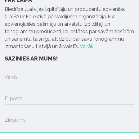
Biedrība „Latvijas Izpildītāju un producentu apvienība”
(LaIPA) ir kolektīvā pārvaldījuma organizācija, kur
apvienojušies pašmāju un ārvalstu izpildītāji un
fonogrammu producenti, lai iestātos par savām tiesībām
un saņemtu taisnīgu atlīdzību par savu fonogrammu
izmantošanu Latvijā un ārvalstīs.
Vairāk
SAZINIES AR MUMS!
Vārds
E-pasts
Ziņojums