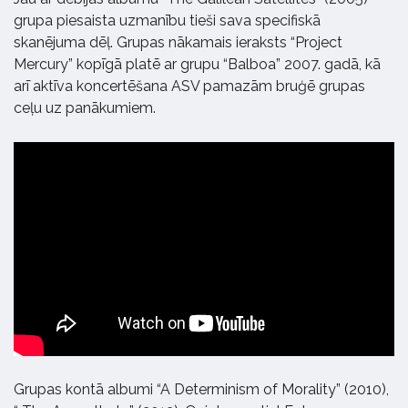
grupa piesaista uzmanību tieši sava specifiskā
skanējuma dēļ. Grupas nākamais ieraksts “Project
Mercury” kopīgā platē ar grupu “Balboa” 2007. gadā, kā
arī aktīva koncertēšana ASV pamazām bruģē grupas
ceļu uz panākumiem.
Grupas kontā albumi “A Determinism of Morality” (2010),