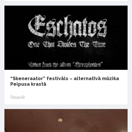
“Skeneraator” festivāls – alternatīvā mūzika
Peipusa krastā
Pasaulē