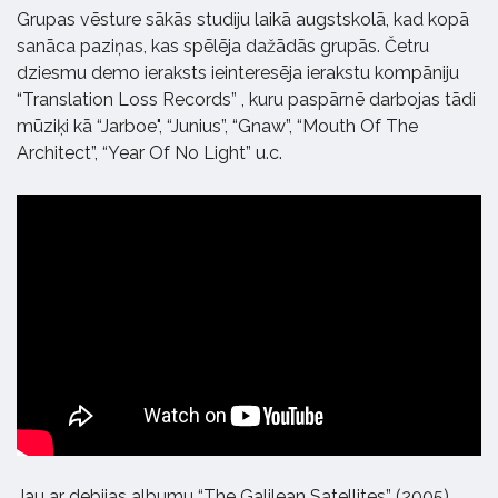
Grupas vēsture sākās studiju laikā augstskolā, kad kopā
sanāca paziņas, kas spēlēja dažādās grupās. Četru
dziesmu demo ieraksts ieinteresēja ierakstu kompāniju
“Translation Loss Records” , kuru paspārnē darbojas tādi
mūziķi kā “Jarboe", “Junius”, “Gnaw”, “Mouth Of The
Architect”, “Year Of No Light” u.c.
Jau ar debijas albumu “The Galilean Satellites” (2005)