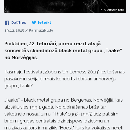
Publicitātes foto
Dalīties
Ieteikt
19.12.2018 / Parmuziku.lv
Piektdien, 22. februārī, pirmo reizi Latvijā
koncertēs skandalozā black metal grupa „Taake”
no Norvēģijas.
Pašmāju festivāla „Zobens Un Lemess 2019” iesildīšanās
pasākumu sērijā pirmais koncerts februārī ar norvēģu
grupu „Taake” .
„Taake” - black metal grupa no Bergenas, Norvēģijā, kas
aizsākusies 1993. gadā. No dibināšanas brīža (ar
sākotnējo nosaukumu "Thule" 1993-1995) līdz pat šim
brīdim, grupas centrālais dzinējspēks, dziesmu un
mūzikas autors ir mūziķis "Hoest", kurs kā vokālists nereti