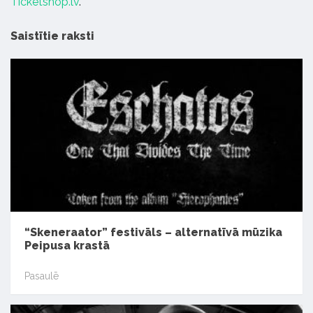
Ticketshop.lv
.
Saistītie raksti
“Skeneraator” festivāls – alternatīvā mūzika
Peipusa krastā
Pasaulē