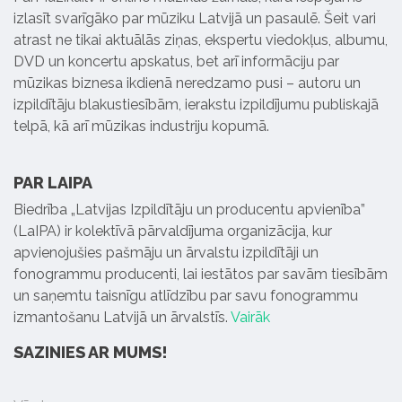
izlasīt svarīgāko par mūziku Latvijā un pasaulē. Šeit vari
atrast ne tikai aktuālās ziņas, ekspertu viedokļus, albumu,
DVD un koncertu apskatus, bet arī informāciju par
mūzikas biznesa ikdienā neredzamo pusi – autoru un
izpildītāju blakustiesībām, ierakstu izpildījumu publiskajā
telpā, kā arī mūzikas industriju kopumā.
PAR LAIPA
Biedrība „Latvijas Izpildītāju un producentu apvienība”
(LaIPA) ir kolektīvā pārvaldījuma organizācija, kur
apvienojušies pašmāju un ārvalstu izpildītāji un
fonogrammu producenti, lai iestātos par savām tiesībām
un saņemtu taisnīgu atlīdzību par savu fonogrammu
izmantošanu Latvijā un ārvalstīs.
Vairāk
SAZINIES AR MUMS!