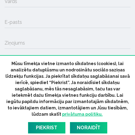
Vārds
E-pasts
Ziņojums
Mūsu tīmekļa vietne izmanto sīkdatnes (cookies), lai
SŪTĪT
analizētu datuplūsmu un nodrošinātu sociālo saziņas
līdzekļu funkcijas. Ja piekrītat sīkdatņu saglabāšanai savā
ierīcē, spiediet “Piekrist”. Ja noraidīsiet sīkdatņu
saglabāšanu, mēs tās nesaglabāsim, taču tas var
ietekmēt dažu tīmekļa vietnes funkciju darbību. Lai
iegūtu papildu informāciju par izmantotajām sīkdatnēm,
© 2026 parmuziku.lv, visas tiesības paturētas
to ievāktajiem datiem, izmantotājiem un Jūsu tiesībām,
lūdzam skatīt
privātuma politiku.
RSS:
ParMuziku.lv
Mūzikas Ziņas
Industrijas Ziņas
Industrijas ABC
Mūzika Biznesam
Latvijas oficiālais
PIEKRIST
NORAIDĪT
dziesmu TOPS
RIGaLIVE