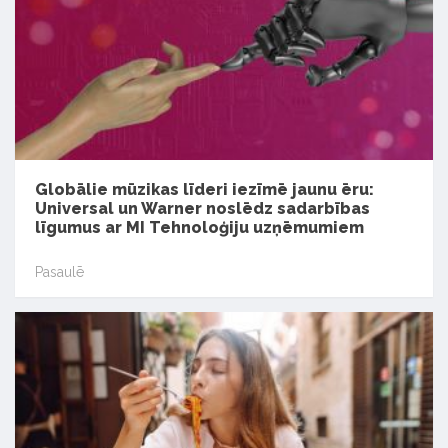
Globālie mūzikas līderi iezīmē jaunu ēru:
Universal un Warner noslēdz sadarbības
līgumus ar MI Tehnoloģiju uzņēmumiem
Pasaulē