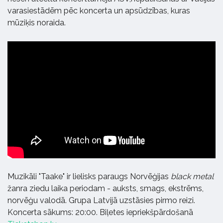
varasiestādēm pēc koncerta un apsūdzības, kuras
mūziķis noraida.
Muzikāli "Taake" ir lielisks paraugs Norvēģijas
black metal
žanra ziedu laika periodam - auksts, smags, ekstrēms,
norvēģu valodā. Grupa Latvijā uzstāsies pirmo reizi.
Koncerta sākums: 20:00. Biļetes iepriekšpārdošanā