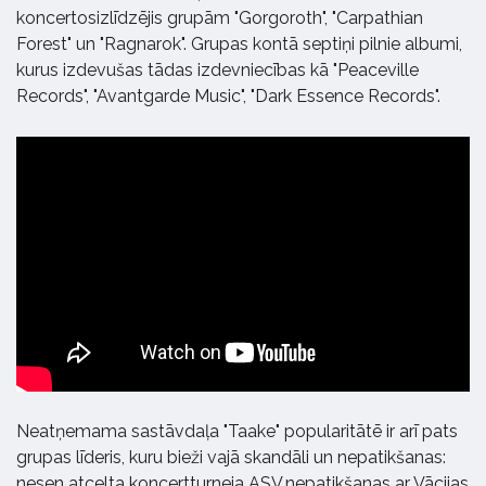
koncertosizlīdzējis grupām "Gorgoroth", "Carpathian
Forest" un "Ragnarok". Grupas kontā septiņi pilnie albumi,
kurus izdevušas tādas izdevniecības kā "Peaceville
Records", "Avantgarde Music", "Dark Essence Records".
Neatņemama sastāvdaļa "Taake" popularitātē ir arī pats
grupas līderis, kuru bieži vajā skandāli un nepatikšanas:
nesen atcelta koncertturneja ASV,nepatikšanas ar Vācijas