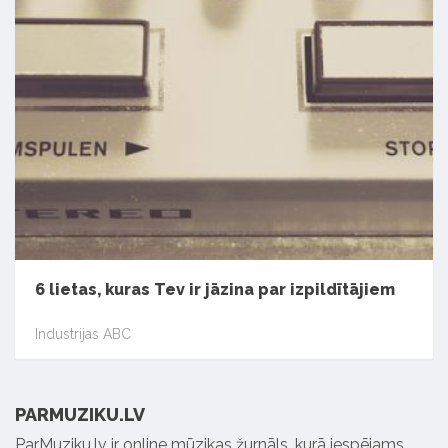
6 lietas, kuras Tev ir jāzina par izpildītājiem
Industrijas ABC
PARMUZIKU.LV
ParMuziku.lv ir online mūzikas žurnāls, kurā iespējams