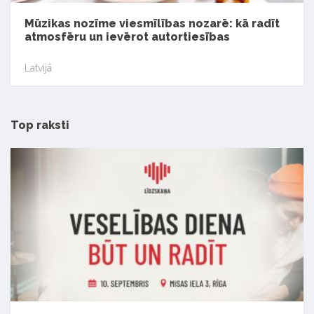
Mūzikas nozīme viesmīlības nozarē: kā radīt
atmosfēru un ievērot autortiesības
Latvijā
Top raksti