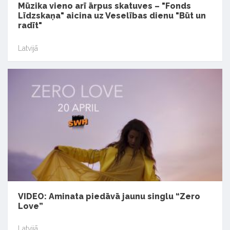
Mūzika vieno arī ārpus skatuves – "Fonds
Līdzskaņa" aicina uz Veselības dienu "Būt un
radīt"
Latvijā
VIDEO: Aminata piedāvā jaunu singlu “Zero
Love”
Latvijā