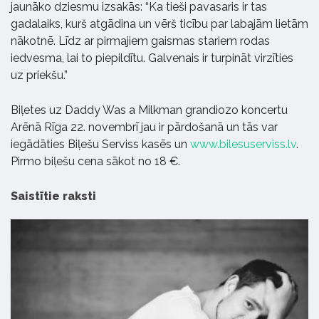
jaunāko dziesmu izsakās: “Ka tieši pavasaris ir tas
gadalaiks, kurš atgādina un vērš ticību par labajām lietām
nākotnē. Līdz ar pirmajiem gaismas stariem rodas
iedvesma, lai to piepildītu. Galvenais ir turpināt virzīties
uz priekšu.”
Biļetes uz Daddy Was a Milkman grandiozo koncertu
Arēnā Rīga 22. novembrī jau ir pārdošanā un tās var
iegādāties Biļešu Serviss kasēs un
www.bilesuserviss.lv
.
Pirmo biļešu cena sākot no 18 €.
Saistītie raksti