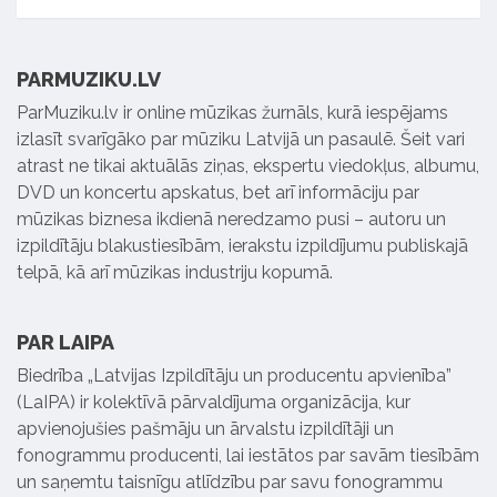
PARMUZIKU.LV
ParMuziku.lv ir online mūzikas žurnāls, kurā iespējams
izlasīt svarīgāko par mūziku Latvijā un pasaulē. Šeit vari
atrast ne tikai aktuālās ziņas, ekspertu viedokļus, albumu,
DVD un koncertu apskatus, bet arī informāciju par
mūzikas biznesa ikdienā neredzamo pusi – autoru un
izpildītāju blakustiesībām, ierakstu izpildījumu publiskajā
telpā, kā arī mūzikas industriju kopumā.
PAR LAIPA
Biedrība „Latvijas Izpildītāju un producentu apvienība”
(LaIPA) ir kolektīvā pārvaldījuma organizācija, kur
apvienojušies pašmāju un ārvalstu izpildītāji un
fonogrammu producenti, lai iestātos par savām tiesībām
un saņemtu taisnīgu atlīdzību par savu fonogrammu