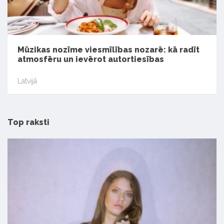
Mūzikas nozīme viesmīlības nozarē: kā radīt
atmosfēru un ievērot autortiesības
Latvijā
Top raksti