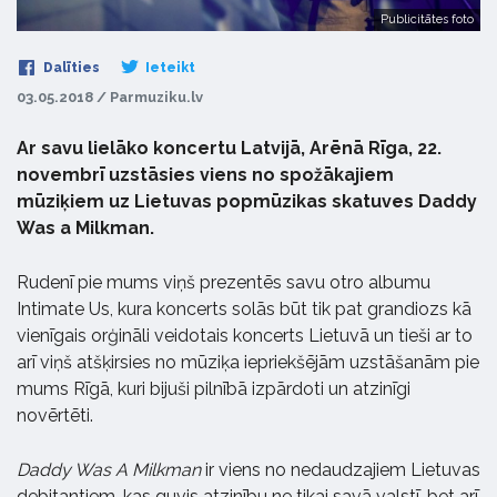
Publicitātes foto
Dalīties
Ieteikt
03.05.2018 / Parmuziku.lv
Ar savu lielāko koncertu Latvijā, Arēnā Rīga, 22.
novembrī uzstāsies viens no spožākajiem
mūziķiem uz Lietuvas popmūzikas skatuves Daddy
Was a Milkman.
Rudenī pie mums viņš prezentēs savu otro albumu
Intimate Us, kura koncerts solās būt tik pat grandiozs kā
vienīgais orģināli veidotais koncerts Lietuvā un tieši ar to
arī viņš atšķirsies no mūziķa iepriekšējām uzstāšanām pie
mums Rīgā, kuri bijuši pilnībā izpārdoti un atzinīgi
novērtēti.
Daddy Was A Milkman
ir viens no nedaudzajiem Lietuvas
debitantiem, kas guvis atzinību ne tikai savā valstī, bet arī