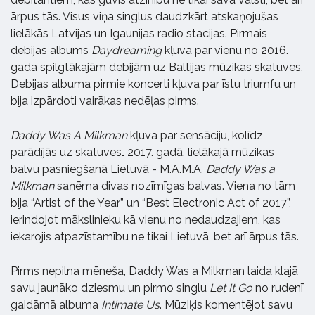
ārpus tās. Visus viņa singlus daudzkārt atskaņojušas
lielākās Latvijas un Igaunijas radio stacijas. Pirmais
debijas albums
Daydreaming
kļuva par vienu no 2016.
gada spilgtākajām debijām uz Baltijas mūzikas skatuves.
Debijas albuma pirmie koncerti kļuva par īstu triumfu un
bija izpārdoti vairākas nedēļas pirms.
Daddy Was A Milkman
kļuva par sensāciju, kolīdz
parādījās uz skatuves
.
2017. gadā, lielākajā mūzikas
balvu pasniegšanā Lietuvā - M.A.M.A,
Daddy Was a
Milkman
saņēma divas nozīmīgas balvas. Viena no tām
bija “Artist of the Year” un “Best Electronic Act of 2017”,
ierindojot mākslinieku kā vienu no nedaudzajiem, kas
iekarojis atpazīstamību ne tikai Lietuvā, bet arī ārpus tās.
Pirms nepilna mēneša, Daddy Was a Milkman laida klajā
savu jaunāko dziesmu un pirmo singlu
Let It Go
no rudenī
gaidāmā albuma
Intimate Us
. Mūziķis komentējot savu