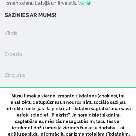
izmantošanu Latvijā un ārvalstīs.
Vairāk
SAZINIES AR MUMS!
Vārds
E-pasts
Ziņojums
Mūsu tīmekļa vietne izmanto sīkdatnes (cookies), lai
SŪTĪT
analizētu datuplūsmu un nodrošinātu sociālo saziņas
līdzekļu funkcijas. Ja piekrītat sīkdatņu saglabāšanai savā
ierīcē, spiediet “Piekrist”. Ja noraidīsiet sīkdatņu
saglabāšanu, mēs tās nesaglabāsim, taču tas var
ietekmēt dažu tīmekļa vietnes funkciju darbību. Lai
iegūtu papildu informāciju par izmantotajām sīkdatnēm,