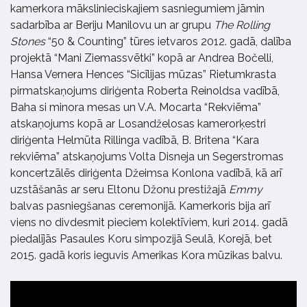
kamerkora mākslinieciskajiem sasniegumiem jāmin
sadarbība ar Beriju Manilovu un ar grupu
The Rolling
Stones
“50 & Counting” tūres ietvaros 2012. gadā, dalība
projektā “Mani Ziemassvētki” kopā ar Andrea Bočelli,
Hansa Vernera Hences “Sicīlijas mūzas” Rietumkrasta
pirmatskaņojums diriģenta Roberta Reinoldsa vadībā,
Baha si minora mesas un V.A. Mocarta “Rekviēma”
atskaņojums kopā ar Losandželosas kamerorķestri
diriģenta Helmūta Rillinga vadībā, B. Britena “Kara
rekviēma” atskaņojums Volta Disneja un Segerstromas
koncertzālēs diriģenta Džeimsa Konlona vadībā, kā arī
uzstāšanās ar seru Eltonu Džonu prestižajā
Emmy
balvas pasniegšanas ceremonijā. Kamerkoris bija arī
viens no divdesmit pieciem kolektīviem, kuri 2014. gadā
piedalījās Pasaules Koru simpozijā Seulā, Korejā, bet
2015. gadā koris ieguvis Amerikas Kora mūzikas balvu.