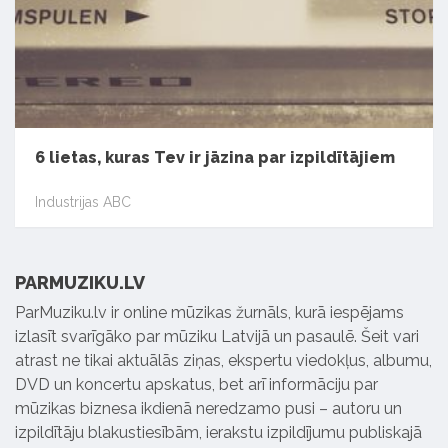
6 lietas, kuras Tev ir jāzina par izpildītājiem
Industrijas ABC
PARMUZIKU.LV
ParMuziku.lv ir online mūzikas žurnāls, kurā iespējams
izlasīt svarīgāko par mūziku Latvijā un pasaulē. Šeit vari
atrast ne tikai aktuālās ziņas, ekspertu viedokļus, albumu,
DVD un koncertu apskatus, bet arī informāciju par
mūzikas biznesa ikdienā neredzamo pusi – autoru un
izpildītāju blakustiesībām, ierakstu izpildījumu publiskajā