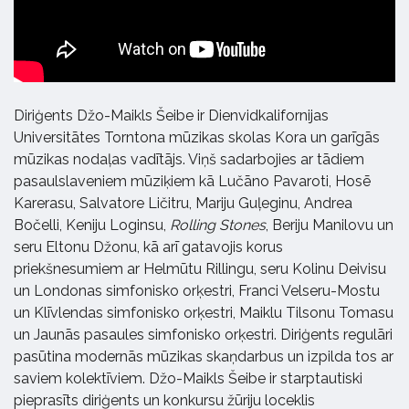
Diriģents Džo-Maikls Šeibe ir Dienvidkalifornijas
Universitātes Torntona mūzikas skolas Kora un garīgās
mūzikas nodaļas vadītājs. Viņš sadarbojies ar tādiem
pasaulslaveniem mūziķiem kā Lučāno Pavaroti, Hosē
Karerasu, Salvatore Ličitru, Mariju Guļeginu, Andrea
Bočelli, Keniju Loginsu,
Rolling Stones
, Beriju Manilovu un
seru Eltonu Džonu, kā arī gatavojis korus
priekšnesumiem ar Helmūtu Rillingu, seru Kolinu Deivisu
un Londonas simfonisko orķestri, Franci Velseru-Mostu
un Klīvlendas simfonisko orķestri, Maiklu Tilsonu Tomasu
un Jaunās pasaules simfonisko orķestri. Diriģents regulāri
pasūtina modernās mūzikas skaņdarbus un izpilda tos ar
saviem kolektīviem. Džo-Maikls Šeibe ir starptautiski
pieprasīts diriģents un konkursu žūriju loceklis