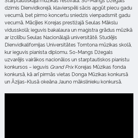
Starptautiskajā mūzikas festivālā. So-Mangs Džegals
dzimis Dienvidkorejā, klavierspēli sācis apgūt piecu gadu
vecumā, bet pirmo koncertu sniedzis vienpadsmit gadu
vecumā. Mācījies Korejas prestižajā Seulas Mākslu
vidusskolā; ieguvis bakalaura un maģistra grādus mūzikā
ar izcilību Seulas Nacionālajā universitātē. Studējis
Dienvidkalifornijas Universitātes Torntona mūzikas skolā,
kur ieguvis pianista diplomu. So-Mangs Džegals
uzvarējis vairākos nacionālos un starptautiskos pianistu
konkursos – ieguvis
Grand Prix
Korejas Mūzikas fonda
konkursā, kā arī pirmās vietas Donga Mūzikas konkursā
un Āzijas-Klusā okeāna Jauno mākslinieku konkursā.