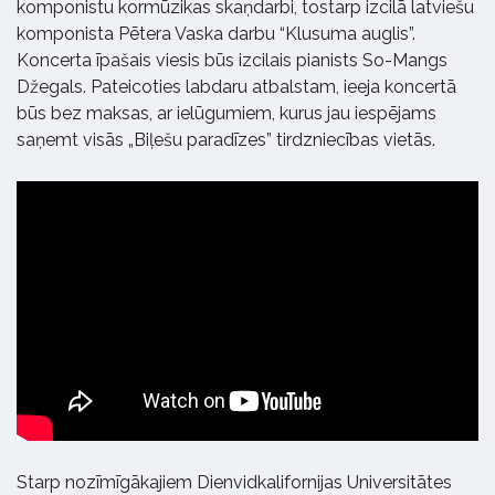
komponistu kormūzikas skaņdarbi, tostarp izcilā latviešu
komponista Pētera Vaska darbu “Klusuma auglis”.
Koncerta īpašais viesis būs izcilais p
ianists So-Mangs
Džegals.
Pateicoties labdaru atbalstam, ieeja koncertā
būs bez maksas, ar ielūgumiem, kurus jau iespējams
saņemt visās „Biļešu paradīzes” tirdzniecības vietās.
Starp nozīmīgākajiem Dienvidkalifornijas Universitātes