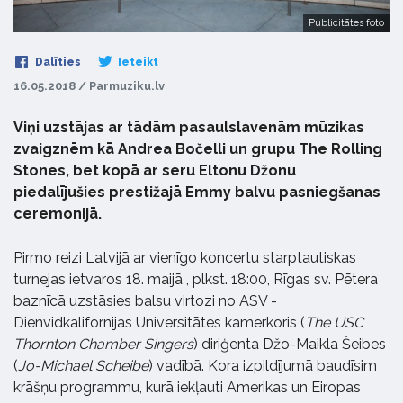
Publicitātes foto
Dalīties
Ieteikt
16.05.2018 / Parmuziku.lv
Viņi uzstājas ar tādām pasaulslavenām mūzikas
zvaigznēm kā Andrea Bočelli un grupu The Rolling
Stones, bet kopā ar seru Eltonu Džonu
piedalījušies prestižajā Emmy balvu pasniegšanas
ceremonijā.
Pirmo reizi Latvijā ar vienīgo koncertu starptautiskas
turnejas ietvaros 18. maijā , plkst. 18:00, Rīgas sv. Pētera
baznīcā uzstāsies balsu virtozi
no ASV
-
Dienvidkalifornijas Universitātes kamerkoris
(
The USC
Thornton Chamber Singers
)
diriģenta Džo-Maikla Šeibes
(
Jo-Michael Scheibe
) vadībā. Kora izpildījumā baudīsim
krāšņu programmu, kurā iekļauti Amerikas un Eiropas