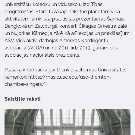
universitāšu, koledžu un vidusskolu izglītības
programmās. Starp tuvākajā nākotnē plānotām viņa
aktivitātēm jāmin starptautiskas prezentācijas Šanhajā,
Bangkokā un Zalcburgā, koncerti Čikāgas Orķestra zālē
un Ņujorkas Kārnegija zālē, kā arī lekcijas un priekšlasījumi
ASV. Viņš aktīvi darbojas Amerikas Kordiriģentu
asociācijā (ACDA) un no 2011. līdz 2013. gadam bijis
asociācijas nacionālais prezidents.
Plašāka informācija par Dienvidkalifornijas Universitātes
kamerkori: https://music.usc.edu/usc-thornton-
chamber-singers/
Saistītie raksti