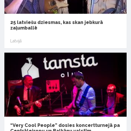
25 latviešu dziesmas, kas skan jebkurā
zaļumballē
Latvijā
“Very Cool People” dosies koncertturnejā pa
Centrāleiropu un Balkānu valstīm