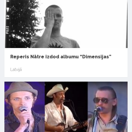
Reperis Nātre izdod albumu “Dimensijas”
Latvijā