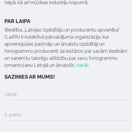
telpā, kā arī mūzikas industriju kopumā.
PAR LAIPA
Biedrība „Latvijas Izpildītāju un producentu apvienība”
(LaIPA) ir kolektīvā pārvaldījuma organizācija, kur
apvienojušies pašmāju un ārvalstu izpildītāji un
fonogrammu producenti, lai iestātos par savām tiesībām
un saņemtu taisnīgu atlīdzību par savu fonogrammu
izmantošanu Latvijā un ārvalstīs.
Vairāk
SAZINIES AR MUMS!
Vārds
E-pasts