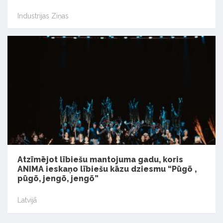
Industrijas Ziņas
Atzīmējot lībiešu mantojuma gadu, koris
ANIMA ieskaņo lībiešu kāzu dziesmu “Pūgõ ,
pūgõ, jengõ, jengõ”
Latvijā