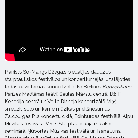
Pianists So-Mangs Džegals piedalījies daudzos
starptautiskos festivālos un koncertturnejās, uzstājoties
tādās pazīstamās koncertzālēs kā Berlīnes
Konzerthaus
,
Parīzes Madlēnas teātrī, Seulas Mākslu centrā, Dž. F.
Kenedija centrā un Volta Disneja koncertzālē. Viņš
sniedzis solo un kamermūzikas priekšnesumus
Zalcburgas Pils koncertu ciklā, Edinburgas festivālā, Alpu
Mūzikas festivālā, Vīnes Starptautiskajā mūzikas
seminārā, Ņūportas Mūzikas festivālā un Isana Juna