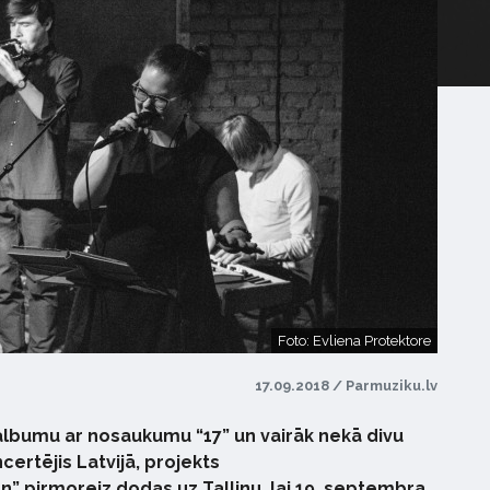
Foto: Evliena Protektore
17.09.2018 / Parmuziku.lv
 albumu ar nosaukumu “17” un vairāk nekā divu
ertējis Latvijā, projekts
n” pirmoreiz dodas uz Tallinu, lai 19. septembra