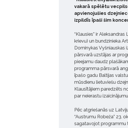
vakarā spēlētu vecpilsē
apvienojušies dzejniece
izpildīs īpaši šim kon
“Klausies” ir Aleksandras L
krievu) un bundzinieka Ar
Dominykas Vyšniauskas izp
pārsvarā uzstājas ar pro
pieejamu daudz plašākam 
programma pārsvarā angļu 
īpašo gadu Baltijas valst
mūsdienu lietuviešu dzejni
Klausītājiem paredzēts no
par neierastu izaicinājumu
Pēc atgriešanās uz Latviju
“Austrumu Robeža” 23. okto
sagatavojot programmu ti