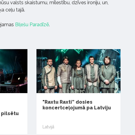
su valsts skaistumu, mīlestību, dzīves ironiju, un,
a ceļu tajā.
eejamas
Biļešu Paradīzē
.
"Raxtu Raxti” dosies
koncertceļojumā pa Latviju
 pilsētu
Latvijā