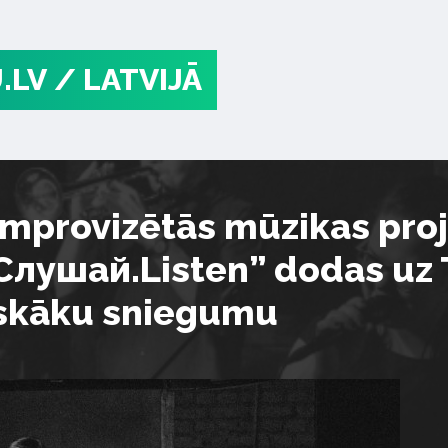
.LV
/ LATVIJĀ
improvizētās mūzikas pro
Слушай.Listen” dodas uz T
iskāku sniegumu