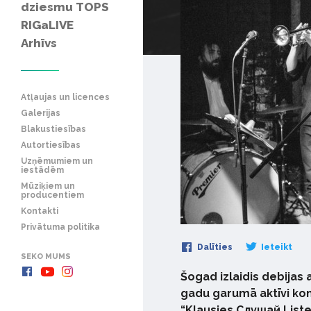
dziesmu TOPS
RIGaLIVE
Arhīvs
Atļaujas un licences
Galerijas
Blakustiesības
Autortiesības
Uzņēmumiem un
iestādēm
Mūziķiem un
producentiem
Kontakti
Privātuma politika
Dalīties
Ieteikt
SEKO MUMS
Šogad izlaidis debijas
gadu garumā aktīvi konc
“Klausies.Слушай.Liste