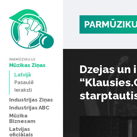
PARMŪZIKU
PARMŪZIKU.LV
Mūzikas Ziņas
Dzejas un 
Latvijā
“Klausies.
Pasaulē
Ieraksti
starptaut
Industrijas Ziņas
Industrijas ABC
Mūzika
Biznesam
Latvijas
oficiālais