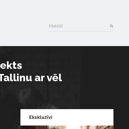
Meklēt
jekts
allinu ar vēl
Ekskluzīvi