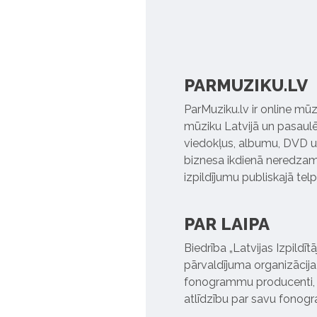
PARMUZIKU.LV
ParMuziku.lv ir online mūz
mūziku Latvijā un pasaulē. 
viedokļus, albumu, DVD un
biznesa ikdienā neredzamo
izpildījumu publiskajā tel
PAR LAIPA
Biedrība „Latvijas Izpildī
pārvaldījuma organizācija,
fonogrammu producenti, l
atlīdzību par savu fonog