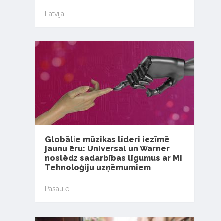
Latvijā
Globālie mūzikas līderi iezīmē
jaunu ēru: Universal un Warner
noslēdz sadarbības līgumus ar MI
Tehnoloģiju uzņēmumiem
Pasaulē