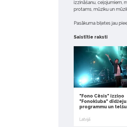
izzināšanu, ceļojumiem, mū
protams, mūziku un mūziķ
Pasākuma biļetes jau pi
Saistītie raksti
"Fono Cēsis" izziņo
"Fonokluba" dīdžeju
programmu un telšu
Latvijā