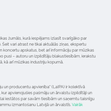
ikas žurnāls, kurā iespējams izlasīt svarīgāko par
Šeit vari atrast ne tikai aktuālās ziņas, ekspertu
 koncertu apskatus, bet arī informāciju par mūzikas
 pusi – autoru un izpildītāju blakustiesībām, ierakstu
pā, kā arī mūzikas industriju kopumā.
tāju un producentu apvienība” (LaIPA) ir kolektīvā
 kur apvienojušies pašmāju un ārvalstu izpildītāji un
ai iestātos par savām tiesībām un saņemtu taisnīgu
rammu izmantošanu Latvijā un ārvalstīs.
Vairāk