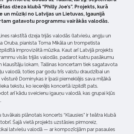
tas džeza klubā “Philly Joe’s”. Projekts, kurā
 un mūziķi no Latvijas un Lietuvas, Igaunijā
certam gatavotu programmu vairākās valodās.
ines rakstītā dzeja trijās valodās (latviešu, angļu un
ta Oruba, pianista Toma Mikāla un trompetista
ildītā improvizētā mūzika. Kaut arī Latvijā projekts
grammu visās trijās valodās, padarot katru pasākumu
klausītāju lokam, Tallinas koncertam tiek sagatavota
valodā, toties par godu trīs valstu draudzībai un
u vēsturē Dominykas ir īpaši piemeklējis sava mīļākā
eka tekstu, ko iecerējis koncertā izpildīt pats.
dot arī kādu sveicienu igauņu valodā, kas grupai kļūs
.
 tuvākais plānotais koncerts “Klausies” ir teātra klubā
brī. Šajā vietā projekts uzstāsies pirmoreiz,
kai latviešu valodā — ar kompozīcijām par pasaules