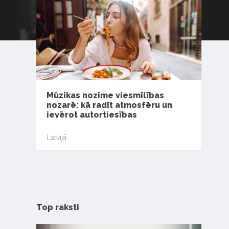
Mūzikas nozīme viesmīlības
nozarē: kā radīt atmosfēru un
ievērot autortiesības
Latvijā
Top raksti