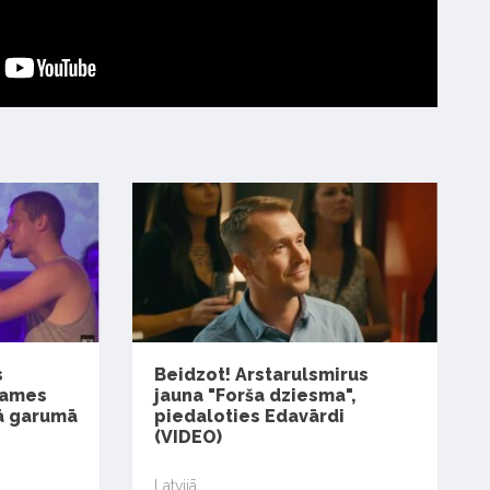
s
Beidzot! Arstarulsmirus
Games
jauna "Forša dziesma",
nā garumā
piedaloties Edavārdi
(VIDEO)
Latvijā