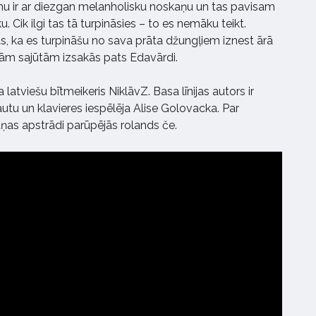
u ir ar diezgan melanholisku noskaņu un tas pavisam
u. Cik ilgi tas tā turpināsies – to es nemāku teikt.
 tas, ka es turpināšu no sava prāta džungļiem iznest ārā
vām sajūtām izsakās pats Edavārdi.
latviešu bītmeikeris NiklāvZ. Basa līnijas autors ir
autu un klavieres iespēlēja Alise Golovacka. Par
ņas apstrādi parūpējās rolands če.