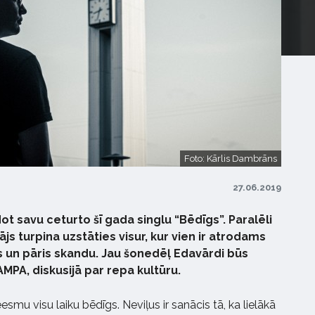
Foto: Kārlis Dambrāns
27.06.2019
t savu ceturto šī gada singlu “Bēdīgs”. Paralēli
ājs turpina uzstāties visur, kur vien ir atrodams
 un pāris skandu. Jau šonedēļ Edavārdi būs
MPA, diskusijā par repa kultūru.
esmu visu laiku bēdīgs. Neviļus ir sanācis tā, ka lielākā