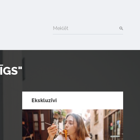
Meklēt
ĪGS"
Ekskluzīvi