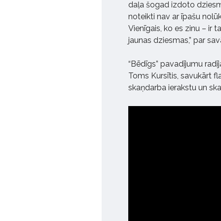
daļa šogad izdoto dziesm
noteikti nav ar īpašu nolūk
Vienīgais, ko es zinu – ir
jaunas dziesmas,” par sa
“Bēdīgs” pavadījumu radīja 
Toms Kursītis, savukārt fl
skaņdarba ierakstu un ska