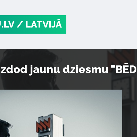
.LV
/ LATVIJĀ
izdod jaunu dziesmu "BĒD