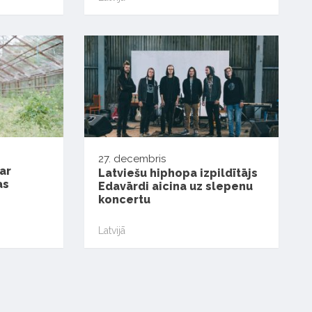
27. decembris
ar
Latviešu hiphopa izpildītājs
as
Edavārdi aicina uz slepenu
koncertu
Latvijā