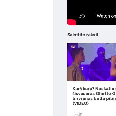
Saistītie raksti
Kurš kuru? Noskatie
šīsvasaras Ghetto 
brīvrunas batlu pil
(VIDEO)
Latvijā