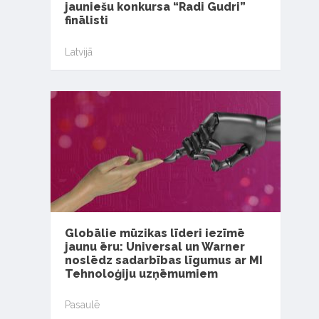
jauniešu konkursa “Radi Gudri”
finālisti
Latvijā
Globālie mūzikas līderi iezīmē
jaunu ēru: Universal un Warner
noslēdz sadarbības līgumus ar MI
Tehnoloģiju uzņēmumiem
Pasaulē