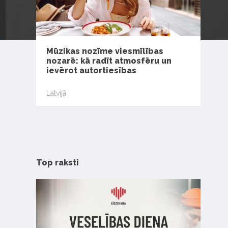
Mūzikas nozīme viesmīlības
nozarē: kā radīt atmosfēru un
ievērot autortiesības
Latvijā
Top raksti