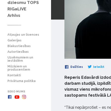
dziesmu TOPS
RIGaLIVE
Arhīvs
Atļaujas un licences
Galerijas
Blakustiesības
Autortiesības
Uzņēmumiem un
iestādēm
Mūziķiem un
Dalīties
Ieteikt
producentiem
Kontakti
Reperis Edavārdi izdodo
Privātuma politika
darbam studijā, izpildīt
vismaz viens mikrofons
SEKO MUMS
sastopams festivālā LA
“Tikai nepārprotiet – es ne