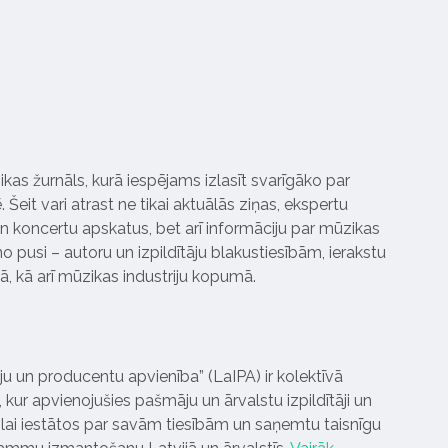
ikas žurnāls, kurā iespējams izlasīt svarīgāko par
Šeit vari atrast ne tikai aktuālās ziņas, ekspertu
 koncertu apskatus, bet arī informāciju par mūzikas
 pusi – autoru un izpildītāju blakustiesībām, ierakstu
pā, kā arī mūzikas industriju kopumā.
tāju un producentu apvienība” (LaIPA) ir kolektīvā
 kur apvienojušies pašmāju un ārvalstu izpildītāji un
ai iestātos par savām tiesībām un saņemtu taisnīgu