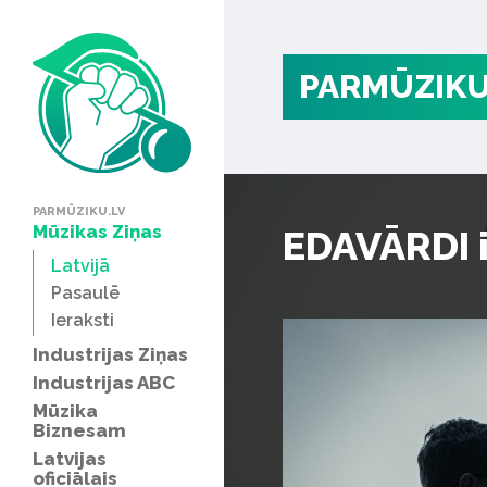
PARMŪZIKU
PARMŪZIKU.LV
Mūzikas Ziņas
EDAVĀRDI 
Latvijā
Pasaulē
Ieraksti
Industrijas Ziņas
Industrijas ABC
Mūzika
Biznesam
Latvijas
oficiālais