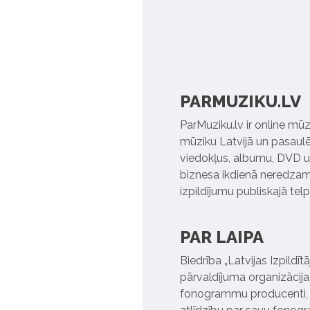
PARMUZIKU.LV
ParMuziku.lv ir online mūz
mūziku Latvijā un pasaulē. 
viedokļus, albumu, DVD un
biznesa ikdienā neredzamo
izpildījumu publiskajā tel
PAR LAIPA
Biedrība „Latvijas Izpildī
pārvaldījuma organizācija,
fonogrammu producenti, l