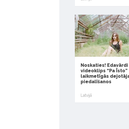
Noskaties! Edavārdi
videoklips “Pa Īsto” 
laikmetīgās dejotāj
piedalīšanos
Latvijā