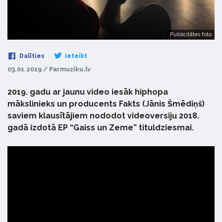
Publicitātes foto
Dalīties
Ieteikt
03.01.2019 / Parmuziku.lv
2019. gadu ar jaunu video iesāk hiphopa
mākslinieks un producents Fakts (Jānis Šmēdiņš)
saviem klausītājiem nododot videoversiju 2018.
gadā izdotā EP “Gaiss un Zeme” tituldziesmai.