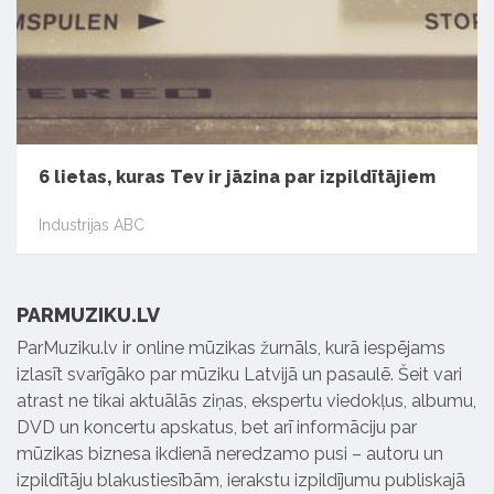
6 lietas, kuras Tev ir jāzina par izpildītājiem
Industrijas ABC
PARMUZIKU.LV
ParMuziku.lv ir online mūzikas žurnāls, kurā iespējams
izlasīt svarīgāko par mūziku Latvijā un pasaulē. Šeit vari
atrast ne tikai aktuālās ziņas, ekspertu viedokļus, albumu,
DVD un koncertu apskatus, bet arī informāciju par
mūzikas biznesa ikdienā neredzamo pusi – autoru un
izpildītāju blakustiesībām, ierakstu izpildījumu publiskajā