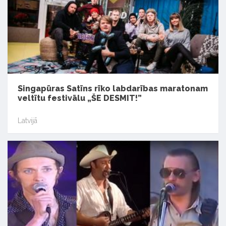
Singapūras Satīns rīko labdarības maratonam
veltītu festivālu „ŠE DESMIT!”
Latvijā