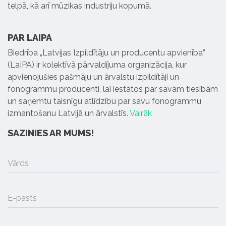
telpā, kā arī mūzikas industriju kopumā.
PAR LAIPA
Biedrība „Latvijas Izpildītāju un producentu apvienība”
(LaIPA) ir kolektīvā pārvaldījuma organizācija, kur
apvienojušies pašmāju un ārvalstu izpildītāji un
fonogrammu producenti, lai iestātos par savām tiesībām
un saņemtu taisnīgu atlīdzību par savu fonogrammu
izmantošanu Latvijā un ārvalstīs.
Vairāk
SAZINIES AR MUMS!
Vārds
E-pasts