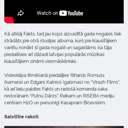
Kā atklāj Fakts, tad jau kopš aizvadītā gada nogales tiek
strādāts pie otrā studijas albuma, kurš pie klausītājiem
varētu nonākt šī gada nogalē un sagaidāms, ka tāja
piedalīisies arī dāžadi latvijas populārās mūzikas
klausītājiem zināmi viesmāsklinieki.
Videoklipa filmēšanā piedalījies Rihards Romušs
(kamera) un Edgars Kalniņš (gaismas) no “Virazh Films”,
kā arī lielu paldies Fakts un radošā komanda saka
restorānam “Putnu Dārzs”, Reikam un RISEBA mediju
centram H2O un personīgi Kasapram Bičevskim.
Saistītie raksti