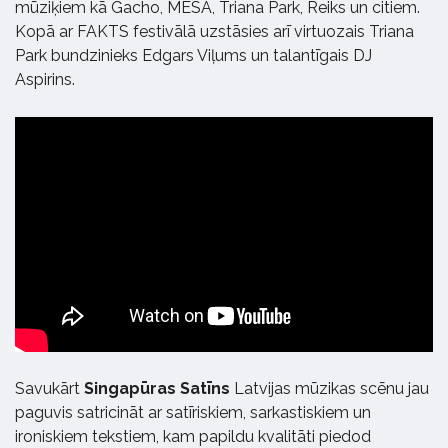
mūziķiem kā Gacho, MESA, Triana Park, Reiks un citiem.
Kopā ar FAKTS festivālā uzstāsies arī virtuozais Triana
Park bundzinieks Edgars Viļums un talantīgais DJ
Aspirins.
Savukārt
Singapūras Satīns
Latvijas mūzikas scēnu jau
paguvis satricināt ar satīriskiem, sarkastiskiem un
ironiskiem tekstiem, kam papildu kvalitāti piedod