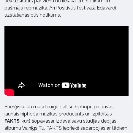
tiek uzskatīts par vienu no lielākajiem notikumiem
pašmāju repmūzikā. Arī Positivus festivālā Edavārdi
uzstāšanās būs notikums.
Enerģisku un mūsdienīgu ballīšu hiphopu piedāvās
jaunais hiphopa mūzikas producents un izpildītājs
FAKTS
, kurš šopavasar izdeva savu studijas debijas
albumu Vainīgs Tu. FAKTS iepriekš sadarbojies ar tādiem