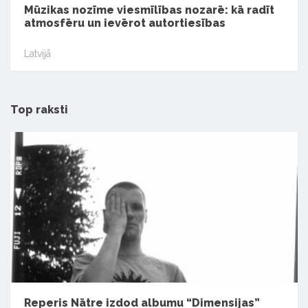
Mūzikas nozīme viesmīlības nozarē: kā radīt
atmosfēru un ievērot autortiesības
Latvijā
Top raksti
Reperis Nātre izdod albumu “Dimensijas”