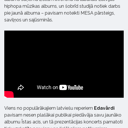
hiphopa mūzikas albums, un šobrīd studijā notiek darbs
pie jaunā albuma – pavisam noteikti MESA pārsteigs,
saviļņos un sajūsminās.
Viens no populārākajiem latviešu reperiem
Edavārdi
pavisam nesen plašākai publikai piedāvāja savu jaunāko
albumu Īstas acis, un tā prezentācijas koncerts pamatoti