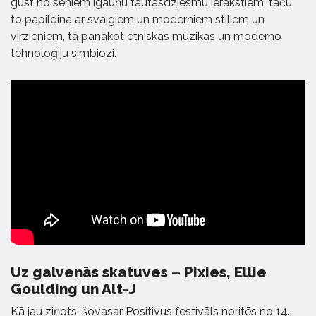
gūst no seniem igauņu tautasdziesmu ierakstiem, taču
to papildina ar svaigiem un moderniem stiliem un
virzieniem, tā panākot etniskās mūzikas un moderno
tehnoloģiju simbiozi.
Uz galvenās skatuves –
Pixies, Ellie
Goulding un Alt-J
Kā jau ziņots, šovasar Positivus festivāls noritēs no 14.