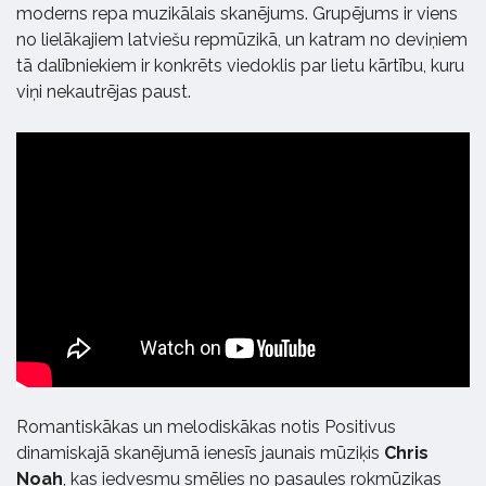
moderns repa muzikālais skanējums. Grupējums ir viens
no lielākajiem latviešu repmūzikā, un katram no deviņiem
tā dalībniekiem ir konkrēts viedoklis par lietu kārtību, kuru
viņi nekautrējas paust.
Romantiskākas un melodiskākas notis Positivus
dinamiskajā skanējumā ienesīs jaunais mūziķis
Chris
Noah
, kas iedvesmu smēlies no pasaules rokmūzikas