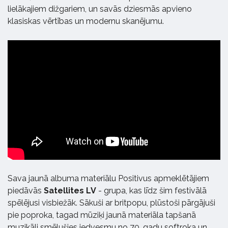
lielākajiem dižgariem, un savās dziesmās apvieno
klasiskas vērtības un modernu skanējumu.
Sava jaunā albuma materiālu Positivus apmeklētājiem
piedāvās
Satellites LV
- grupa, kas līdz šim festivālā
spēlējusi visbiežāk. Sākuši ar britpopu, plūstoši pārgājuši
pie poproka, tagad mūziķi jaunā materiāla tapšanā
muzikāli smēlušies iedvesmu no 70. gadu softroka un