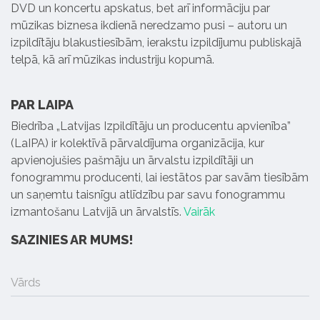
DVD un koncertu apskatus, bet arī informāciju par
mūzikas biznesa ikdienā neredzamo pusi – autoru un
izpildītāju blakustiesībām, ierakstu izpildījumu publiskajā
telpā, kā arī mūzikas industriju kopumā.
PAR LAIPA
Biedrība „Latvijas Izpildītāju un producentu apvienība”
(LaIPA) ir kolektīvā pārvaldījuma organizācija, kur
apvienojušies pašmāju un ārvalstu izpildītāji un
fonogrammu producenti, lai iestātos par savām tiesībām
un saņemtu taisnīgu atlīdzību par savu fonogrammu
izmantošanu Latvijā un ārvalstīs.
Vairāk
SAZINIES AR MUMS!
Vārds