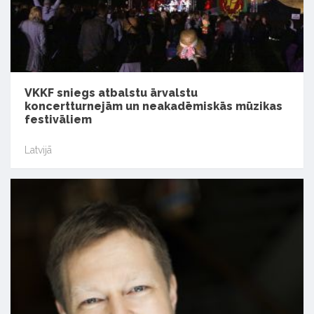
VKKF sniegs atbalstu ārvalstu
koncertturnejām un neakadēmiskās mūzikas
festivāliem
Latvijā