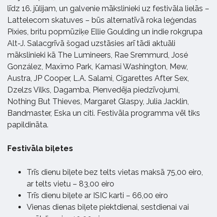
līdz 16. jūlijam, un galvenie mākslinieki uz festivāla lielās –
Lattelecom skatuves – būs alternatīvā roka leģendas
Pixies, britu popmūziķe Ellie Goulding un indie rokgrupa
Alt-J. Salacgrīvā šogad uzstāsies arī tādi aktuāli
mākslinieki kā The Lumineers, Rae Sremmurd, José
González, Maxïmo Park, Kamasi Washington, Mew,
Austra, JP Cooper, L.A. Salami, Cigarettes After Sex,
Dzelzs Vilks, Dagamba, Pienvedēja piedzīvojumi,
Nothing But Thieves, Margaret Glaspy, Julia Jacklin,
Bandmaster, Eska un citi. Festivāla programma vēl tiks
papildināta.
Festivāla biļetes
Trīs dienu biļete bez telts vietas maksā 75,00 eiro,
ar telts vietu – 83,00 eiro
Trīs dienu biļete ar ISIC karti – 66,00 eiro
Vienas dienas biļete piektdienai, sestdienai vai