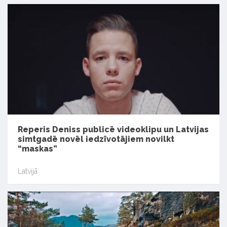
Reperis Deniss publicē videoklipu un Latvijas
simtgadē novēl iedzīvotājiem novilkt
“maskas”
Latvijā