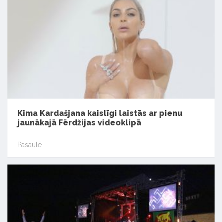
Kima Kardašjana kaislīgi laistās ar pienu
jaunākajā Fērdžijas videoklipā
Pasaulē