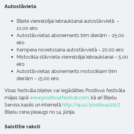
Autostāvieta
Biļete vienreizējai iebraukšanai autostāvvietā –
10,00 eiro
Autostāvvietas abonements trim dienām – 25,00
eiro
Kempera novietošana autostāvvietā – 20,00 eiro
Motocikla stāvvieta vienreizējai iebraukšanai – 5,00
eiro
Autostāvvietas abonements motociklam trim
dienām – 15,00 eiro
Visas festivāla biļetes var iegādāties Positivus festivāla
mājas lapā
www.positivusfestival.com
, kā arī Biļešu
Serviss kasēs un internetā
http://ej.uz/positivus2017
.
Biļešu cena pieaugs no 14. jūnija.
Saistītie raksti