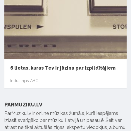
6 lietas, kuras Tev ir jāzina par izpildītājiem
Industrijas ABC
PARMUZIKU.LV
ParMuziku.lv ir online mūzikas žurnāls, kurā iespējams
izlasīt svarīgāko par mūziku Latvijā un pasaulē. Šeit vari
atrast ne tikai aktuālās ziņas, ekspertu viedokļus, albumu,