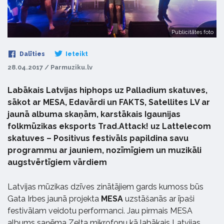
Publicitātes foto
Dalīties
Ieteikt
28.04.2017 / Parmuziku.lv
Labākais Latvijas hiphops uz Palladium skatuves,
sākot ar MESA, Edavārdi un FAKTS, Satellites LV ar
jaunā albuma skaņām, karstākais Igaunijas
folkmūzikas eksports Trad.Attack! uz Lattelecom
skatuves – Positivus festivāls papildina savu
programmu ar jauniem, nozīmīgiem un muzikāli
augstvērtīgiem vārdiem
Latvijas mūzikas dzīves zinātājiem gards kumoss būs
Gata Irbes jaunā projekta
MESA
uzstāšanās ar īpaši
festivālam veidotu performanci. Jau pirmais MESA
albums saņēma Zelta mikrofonu kā labākais Latvijas