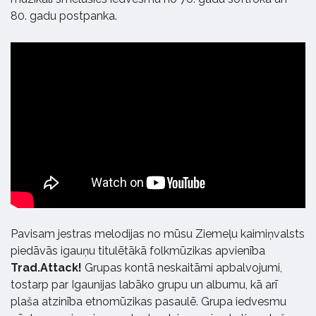
80. gadu postpanka.
Pavisam jestras melodijas no mūsu Ziemeļu kaimiņvalsts
piedāvās igauņu titulētākā folkmūzikas apvienība
Trad.Attack!
Grupas kontā neskaitāmi apbalvojumi,
tostarp par Igaunijas labāko grupu un albumu, kā arī
plaša atzinība etnomūzikas pasaulē. Grupa iedvesmu