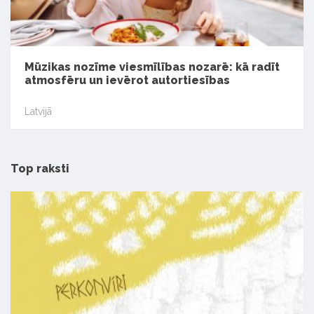
Mūzikas nozīme viesmīlības nozarē: kā radīt
atmosfēru un ievērot autortiesības
Latvijā
Top raksti