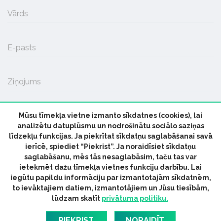
Vārds
E-pasts
Ziņojums
Mūsu tīmekļa vietne izmanto sīkdatnes (cookies), lai
SŪTĪT
analizētu datuplūsmu un nodrošinātu sociālo saziņas
līdzekļu funkcijas. Ja piekrītat sīkdatņu saglabāšanai savā
ierīcē, spiediet “Piekrist”. Ja noraidīsiet sīkdatņu
saglabāšanu, mēs tās nesaglabāsim, taču tas var
ietekmēt dažu tīmekļa vietnes funkciju darbību. Lai
iegūtu papildu informāciju par izmantotajām sīkdatnēm,
© 2026 parmuziku.lv, visas tiesības paturētas
to ievāktajiem datiem, izmantotājiem un Jūsu tiesībām,
lūdzam skatīt
privātuma politiku.
RSS:
ParMuziku.lv
Mūzikas Ziņas
Industrijas Ziņas
Industrijas ABC
Mūzika Biznesam
Latvijas oficiālais
PIEKRIST
NORAIDĪT