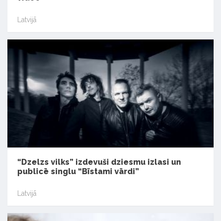
Latvijā
“Dzelzs vilks” izdevuši dziesmu izlasi un
publicē singlu “Bīstami vārdi”
Latvijā