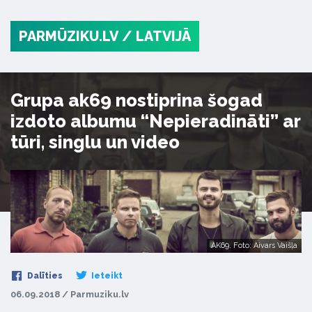
PARMŪZIKU.LV
/ LATVIJĀ
Grupa ak69 nostiprina šogad
izdoto albumu “Nepieradināti” ar
tūri, singlu un video
AK69. Foto: Aivars Vaišļa
Dalīties
Ieteikt
06.09.2018 / Parmuziku.lv