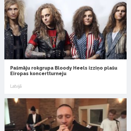
Pašmāju rokgrupa Bloody Heels izziņo plašu
Eiropas koncertturneju
Latvijā