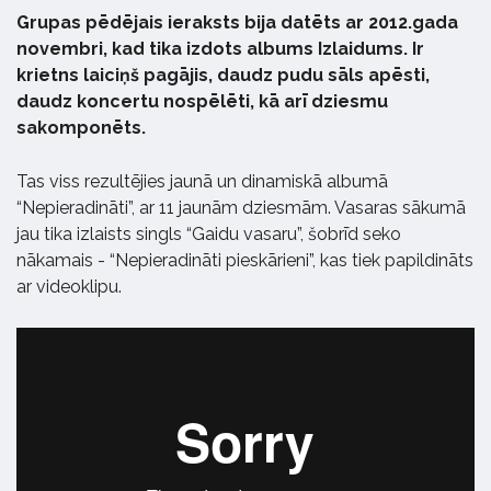
Grupas pēdējais ieraksts bija datēts ar 2012.gada
novembri, kad tika izdots albums Izlaidums. Ir
krietns laiciņš pagājis, daudz pudu sāls apēsti,
daudz koncertu nospēlēti, kā arī dziesmu
sakomponēts.
Tas viss rezultējies jaunā un dinamiskā albumā
“Nepieradināti”, ar 11 jaunām dziesmām. Vasaras sākumā
jau tika izlaists singls “Gaidu vasaru”, šobrīd seko
nākamais - “Nepieradināti pieskārieni”, kas tiek papildināts
ar videoklipu.