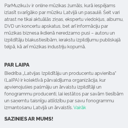
ParMuziku.lv ir online mūzikas žurnāls, kurā iespējams
izlasīt svarīgāko par mūziku Latvijā un pasaulē. Šeit vari
atrast ne tikai aktuālās ziņas, ekspertu viedokļus, albumu,
DVD un koncertu apskatus, bet arī informāciju par
mūzikas biznesa ikdienā neredzamo pusi – autoru un
izpildītāju blakustiesībām, ierakstu izpildījumu publiskajā
telpā, kā arī mūzikas industriju kopumā.
PAR LAIPA
Biedrība „Latvijas Izpildītāju un producentu apvienība”
(LaIPA) ir kolektīvā pārvaldījuma organizācija, kur
apvienojušies pašmāju un ārvalstu izpildītāji un
fonogrammu producenti, lai iestātos par savām tiesībām
un saņemtu taisnīgu atlīdzību par savu fonogrammu
izmantošanu Latvijā un ārvalstīs.
Vairāk
SAZINIES AR MUMS!