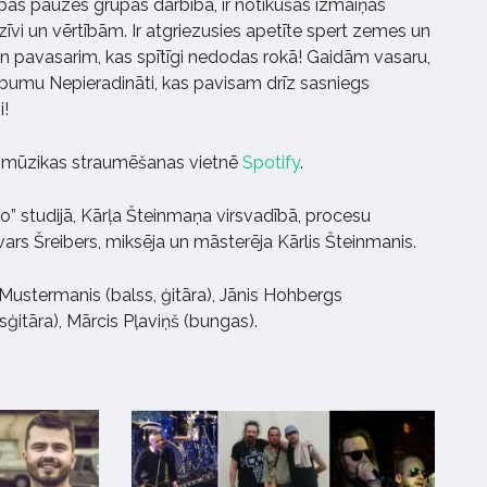
bas pauzes grupas darbībā, ir notikušas izmaiņas
īvi un vērtībām. Ir atgriezusies apetīte spert zemes un
n pavasarim, kas spītīgi nedodas rokā! Gaidām vasaru,
 albumu Nepieradināti, kas pavisam drīz sasniegs
i!
s mūzikas straumēšanas vietnē
Spotify
.
io” studijā, Kārļa Šteinmaņa virsvadībā, procesu
tvars Šreibers, miksēja un māsterēja Kārlis Šteinmanis.
ustermanis (balss, ģitāra), Jānis Hohbergs
asģitāra), Mārcis Pļaviņš (bungas).