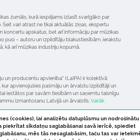
ikas žurnāls, kurā iespējams izlasīt svarīgāko par
Šeit vari atrast ne tikai aktuālās ziņas, ekspertu
 koncertu apskatus, bet arī informāciju par mūzikas
 pusi – autoru un izpildītāju blakustiesībām, ierakstu
pā, kā arī mūzikas industriju kopumā.
tāju un producentu apvienība” (LaIPA) ir kolektīvā
 kur apvienojušies pašmāju un ārvalstu izpildītāji un
ai iestātos par savām tiesībām un saņemtu taisnīgu
rammu izmantošanu Latvijā un ārvalstīs.
Vairāk
nes (cookies), lai analizētu datuplūsmu un nodrošinātu
Ja piekrītat sīkdatņu saglabāšanai savā ierīcē, spiediet
 saglabāšanu, mēs tās nesaglabāsim, taču tas var ietekm