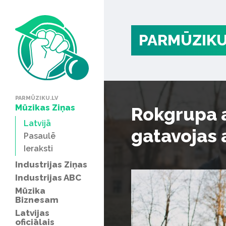
PARMŪZIKU
PARMŪZIKU.LV
Mūzikas Ziņas
Rokgrupa a
Latvijā
gatavojas 
Pasaulē
Ieraksti
Industrijas Ziņas
Industrijas ABC
Mūzika
Biznesam
Latvijas
oficiālais