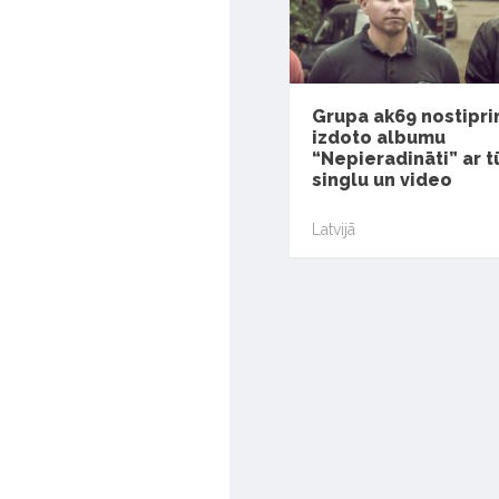
Grupa ak69 nostipri
izdoto albumu
“Nepieradināti” ar tū
singlu un video
Latvijā