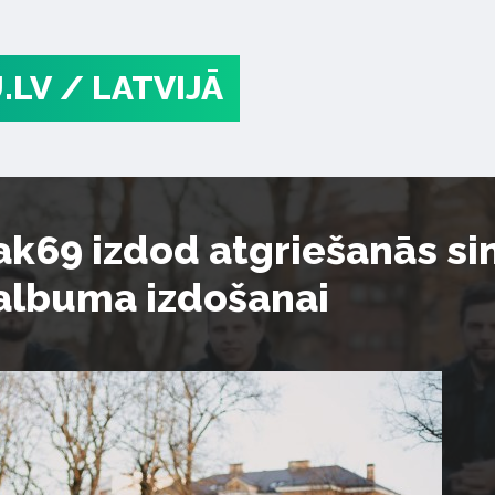
.LV
/ LATVIJĀ
k69 izdod atgriešanās si
albuma izdošanai