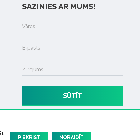
SAZINIES AR MUMS!
Vārds
E-pasts
Ziņojums
SŪTĪT
ēt
PIEKRIST
NORAIDĪT