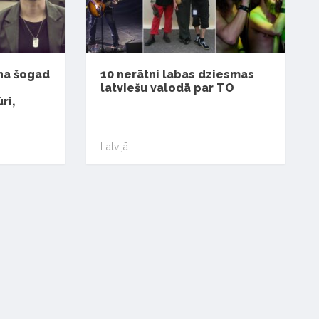
na šogad
10 nerātni labas dziesmas
latviešu valodā par TO
ri,
Latvijā