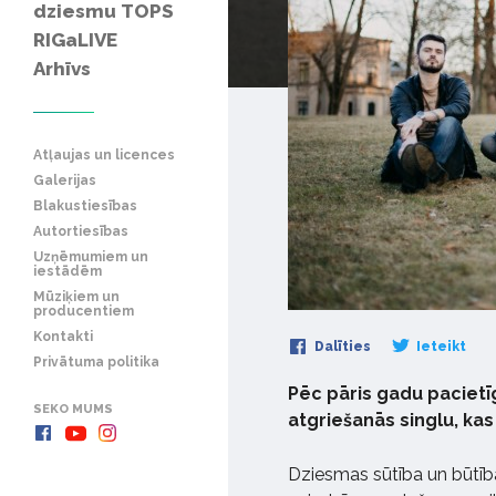
dziesmu TOPS
RIGaLIVE
Arhīvs
Atļaujas un licences
Galerijas
Blakustiesības
Autortiesības
Uzņēmumiem un
iestādēm
Mūziķiem un
producentiem
Kontakti
Dalīties
Ieteikt
Privātuma politika
Pēc pāris gadu pacietī
SEKO MUMS
atgriešanās singlu, kas
Dziesmas sūtība un būtīb