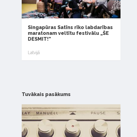
Singapūras Satīns rīko labdarības
maratonam veltītu festivālu „ŠE
DESMIT!”
Latvijā
Tuvākais pasākums