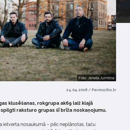
Foto: Janeta Jumtiņa
24.04.2018 / Parmuziku.lv
gas klusēšanas, rokgrupa ak69 laiž klajā
 spilgti raksturo grupas šī brīža noskaņojumu.
a ietverta nosaukumā – pēc neplānotas, taču