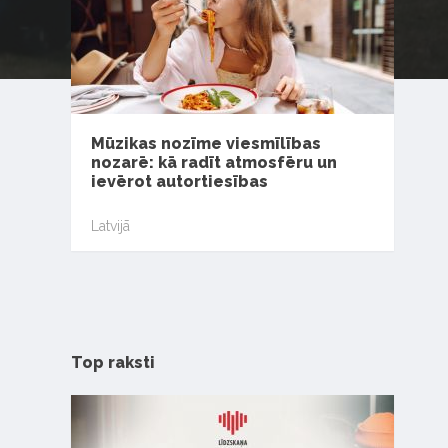
Mūzikas nozīme viesmīlības
nozarē: kā radīt atmosfēru un
ievērot autortiesības
Latvijā
Top raksti