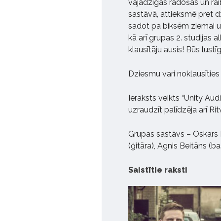
vajadzīgas radošas un rai
sastāvā, attieksmē pret dz
sadot pa biksēm ziemai u
kā arī grupas 2. studijas
klausītāju ausis! Būs lustīg
Dziesmu vari noklausītie
Ieraksts veikts “Unity Aud
uzraudzīt palīdzēja arī Ri
Grupas sastāvs – Oskars M
(ģitāra), Agnis Beitāns (b
Saistītie raksti