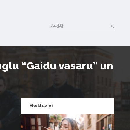
Meklēt
nglu “Gaidu vasaru” un
Ekskluzīvi