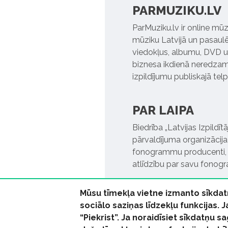
PARMUZIKU.LV
ParMuziku.lv ir online mūz
mūziku Latvijā un pasaulē. 
viedokļus, albumu, DVD un
biznesa ikdienā neredzamo
izpildījumu publiskajā tel
PAR LAIPA
Biedrība „Latvijas Izpildī
pārvaldījuma organizācija,
fonogrammu producenti, l
atlīdzību par savu fonog
Mūsu tīmekļa vietne izmanto sīkdat
sociālo saziņas līdzekļu funkcijas. 
“Piekrist”. Ja noraidīsiet sīkdatņu