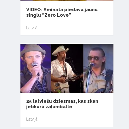
VIDEO: Aminata piedāvā jaunu
singlu “Zero Love”
Latvijā
25 latviešu dziesmas, kas skan
jebkurā zaļumballē
Latvijā