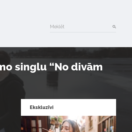
Meklēt
rmo singlu “No divām
Ekskluzīvi