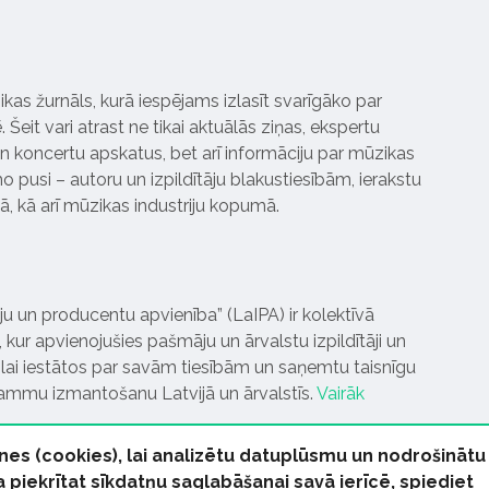
ikas žurnāls, kurā iespējams izlasīt svarīgāko par
Šeit vari atrast ne tikai aktuālās ziņas, ekspertu
 koncertu apskatus, bet arī informāciju par mūzikas
 pusi – autoru un izpildītāju blakustiesībām, ierakstu
pā, kā arī mūzikas industriju kopumā.
tāju un producentu apvienība” (LaIPA) ir kolektīvā
 kur apvienojušies pašmāju un ārvalstu izpildītāji un
ai iestātos par savām tiesībām un saņemtu taisnīgu
rammu izmantošanu Latvijā un ārvalstīs.
Vairāk
nes (cookies), lai analizētu datuplūsmu un nodrošinātu
Ja piekrītat sīkdatņu saglabāšanai savā ierīcē, spiediet