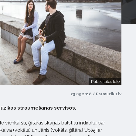
Publicitātes foto
23.03.2018 / Parmuziku.lv
mūzikas straumēšanas servisos.
ēlē vienkāršu, ģitāras skaņās balstītu indīroku par
aiva (vokāls) un Jānis (vokāls, ģitāra) Upleji ar