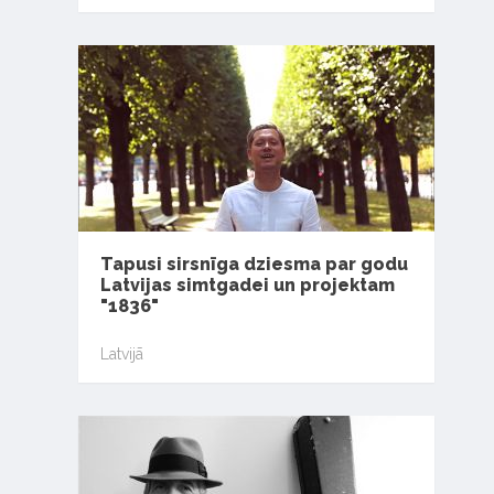
Tapusi sirsnīga dziesma par godu
Latvijas simtgadei un projektam
"1836"
Latvijā