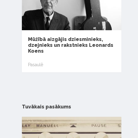
Mūžībā aizgājis dziesminieks,
dzejnieks un rakstnieks Leonards
Koens
Pasaulē
Tuvākais pasākums