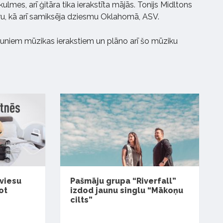
kulmes, arī ģitāra tika ierakstīta mājās. Tonijs Midltons
āru, kā arī samiksēja dziesmu Oklahomā, ASV.
auniem mūzikas ierakstiem un plāno arī šo mūziku
 viesu
Pašmāju grupa “Riverfall”
ot
izdod jaunu singlu “Mākoņu
cilts”