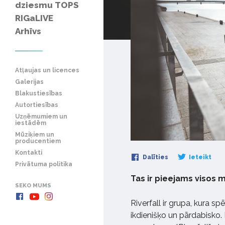
dziesmu TOPS
RIGaLIVE
Arhīvs
Atļaujas un licences
Galerijas
Blakustiesības
Autortiesības
Uzņēmumiem un
iestādēm
Mūziķiem un
producentiem
Kontakti
Dalīties
Ieteikt
Privātuma politika
Tas ir pieejams visos 
SEKO MUMS
Riverfall ir grupa, kura sp
ikdienišķo un pārdabisko. K