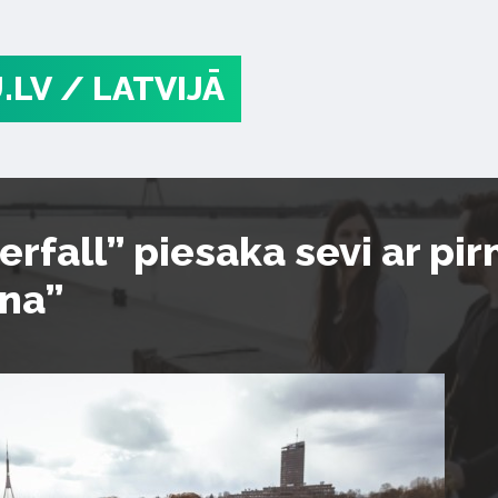
.LV
/ LATVIJĀ
erfall” piesaka sevi ar pi
ena”