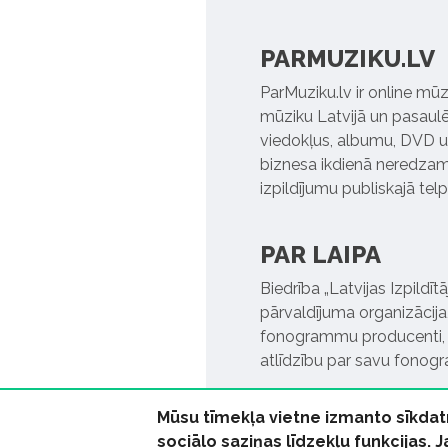
PARMUZIKU.LV
ParMuziku.lv ir online mūz
mūziku Latvijā un pasaulē. 
viedokļus, albumu, DVD un
biznesa ikdienā neredzamo
izpildījumu publiskajā tel
PAR LAIPA
Biedrība „Latvijas Izpildī
pārvaldījuma organizācija,
fonogrammu producenti, l
atlīdzību par savu fonog
Mūsu tīmekļa vietne izmanto sīkdat
sociālo saziņas līdzekļu funkcijas. 