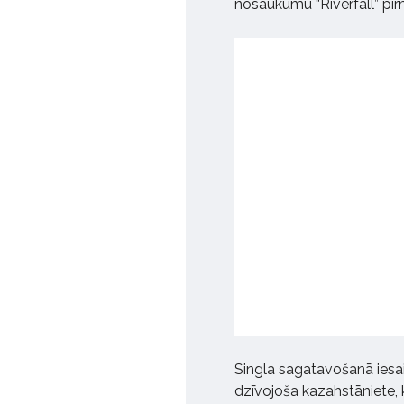
nosaukumu “Riverfall” pir
Singla sagatavošanā iesai
dzīvojoša kazahstāniete, k