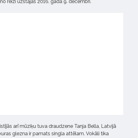
mo reizi uzstājās 2016. gada 9. decembrī.
stījās arī mūziķu tuva draudzene Tanja Bella, Latvijā
uras glezna ir pamats singla attēlam. Vokāli tika