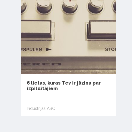
6 lietas, kuras Tev ir jāzina par
izpildītājiem
Industrijas ABC