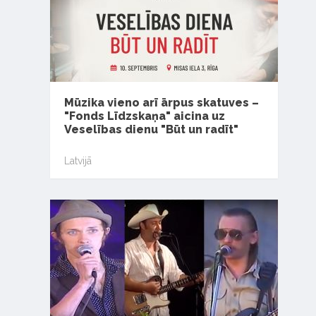
Mūzika vieno arī ārpus skatuves –
"Fonds Līdzskaņa" aicina uz
Veselības dienu "Būt un radīt"
Latvijā