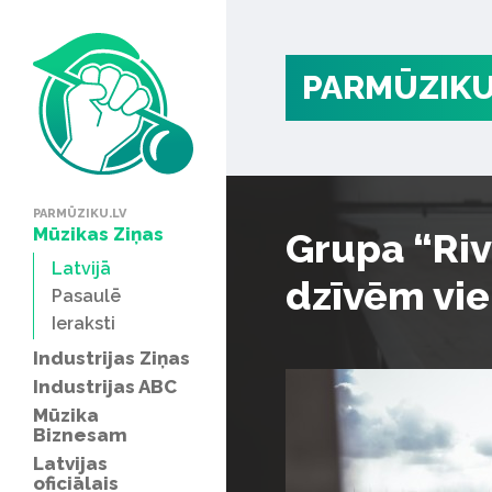
PARMŪZIKU
PARMŪZIKU.LV
Mūzikas Ziņas
Grupa “Riv
Latvijā
dzīvēm vi
Pasaulē
Ieraksti
Industrijas Ziņas
Industrijas ABC
Mūzika
Biznesam
Latvijas
oficiālais