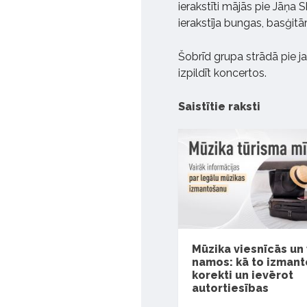
ierakstīti mājās pie Jāņa S
ierakstīja bungas, basģit
Šobrīd grupa strādā pie j
izpildīt koncertos.
Saistītie raksti
Mūzika viesnīcās un
namos: kā to izmant
korekti un ievērot
autortiesības