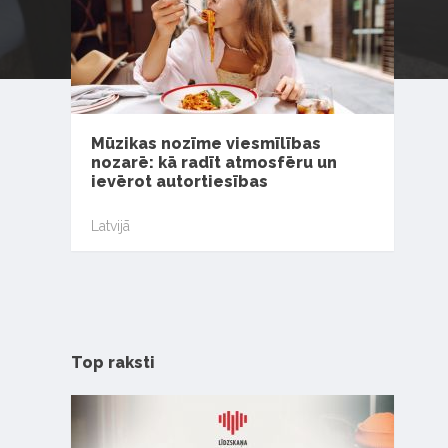
Mūzikas nozīme viesmīlības
nozarē: kā radīt atmosfēru un
ievērot autortiesības
Latvijā
Top raksti