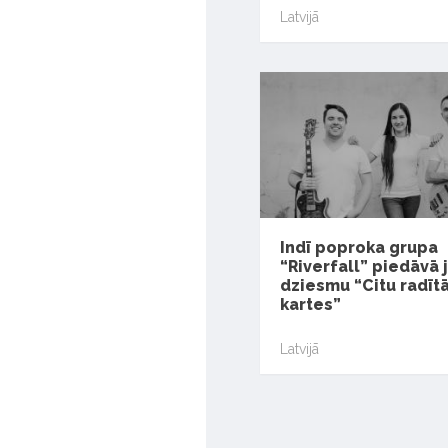
Latvijā
Indī poproka grupa
“Riverfall” piedāvā 
dziesmu “Citu radīt
kartes”
Latvijā