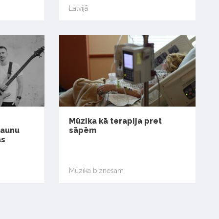
Latvijā
Mūzika kā terapija pret
jaunu
sāpēm
ās
Mūzika biznesam