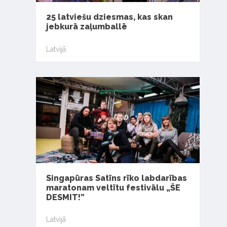
25 latviešu dziesmas, kas skan
jebkurā zaļumballē
Latvijā
Singapūras Satīns rīko labdarības
maratonam veltītu festivālu „ŠE
DESMIT!”
Latvijā