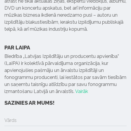
atrast ne tikai aktuālās ziņas, ekspertu viedokļus, albumu,
DVD un koncertu apskatus, bet arī informāciju par
mūzikas biznesa ikdienā neredzamo pusi – autoru un
izpildītāju blakustiesībām, ierakstu izpildījumu publiskajā
telpā, kā arī mūzikas industriju kopumā.
PAR LAIPA
Biedrība „Latvijas Izpildītāju un producentu apvienība”
(LaIPA) ir kolektīvā pārvaldījuma organizācija, kur
apvienojušies pašmāju un ārvalstu izpildītāji un
fonogrammu producenti, lai iestātos par savām tiesībām
un saņemtu taisnīgu atlīdzību par savu fonogrammu
izmantošanu Latvijā un ārvalstīs.
Vairāk
SAZINIES AR MUMS!
Vārds