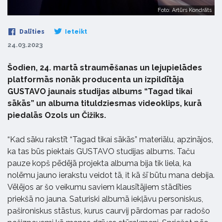
Foto: Artūrs Kondrāts
Dalīties
Ieteikt
24.03.2023
Šodien, 24. martā straumēšanas un lejupielādes
platformās nonāk producenta un izpildītāja
GUSTAVO jaunais studijas albums “Tagad tikai
sākās” un albuma tituldziesmas videoklips, kurā
piedalās Ozols un Čižiks.
“Kad sāku rakstīt “Tagad tikai sākās” materiālu, apzinājos,
ka tas būs piektais GUSTAVO studijas albums. Taču
pauze kopš pēdējā projekta albuma bija tik liela, ka
nolēmu jauno ierakstu veidot tā, it kā šī būtu mana debija.
Vēlējos ar šo veikumu saviem klausītājiem stādīties
priekšā no jauna. Saturiski albumā iekļāvu personiskus,
pašironiskus stāstus, kurus caurvij pārdomas par radošo