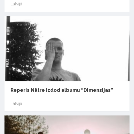
Latvijā
Reperis Nātre izdod albumu “Dimensijas”
Latvijā