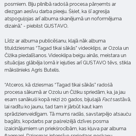
posmiem. Biju pilnībā radošā procesa pārņemts ar
diezgan aesīvu darba pieeju. Šķiet, ka šī agresija
atspoguļojas arī albuma skanējumā un noformējuma
dizainā.” - piebilst GUSTAVO.
Līdz ar albuma publicēšanu, klajā nāk albuma
tituldziesmas “Tagad tikai sākās” videoklips, ar Ozola un
Čižika piedalīšanos. Videoklipa beigu ainās, meistara un
situācijas glābēja lomā ir iejuties arī GUSTAVO tēvs, stikla
mākslinieks Agris Butelis.
“Atceros, kā dziesmas “Tagad tikai sākās” radošā
procesa sākumā ar Ozolu un Čižiku spriedām, ka, ja jau
esam sanākuši kopā reizi 20 gados, bijušajā
Fact
sastāvā,
lai radītu ko jaunu, tad tam ir jārbūt kaut kam
sprādzienveidīgam. Tā mums radās, savstarpējo atsauču
bagāts, kopdarbs par pašreizējā dzīves posma
izaicinājumiem un priekšrocībām, kas kļuva par albuma
flagmani. Dziesmas intensīvo spriedzes noskaņu