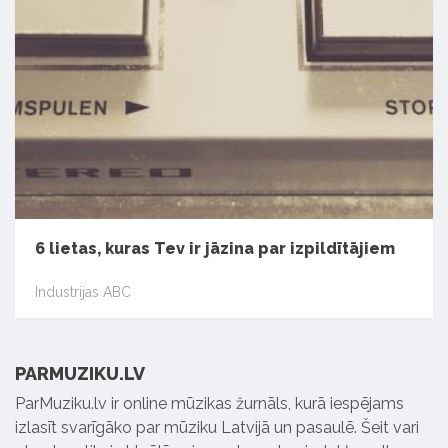
6 lietas, kuras Tev ir jāzina par izpildītājiem
Industrijas ABC
PARMUZIKU.LV
ParMuziku.lv ir online mūzikas žurnāls, kurā iespējams
izlasīt svarīgāko par mūziku Latvijā un pasaulē. Šeit vari