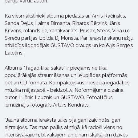
partiju vārdu autori.
Kā viesmākslinieki albumā piedalās arī Arnis Račinskis,
Sanda Dejus, Laima Dimanta, Rihards Bērziņš, Jānis
Krīvēns, rolands če, xantikvariāts, Prusax, Steps, Viņa u.c.
Skreču partijas izpilda Dj Monsta. Par ieraksta skaņu režiju
atbildīgs ilggadējais GUSTAVO draugs un kolēģis Sergejs
Laletins.
Albums “Tagad tikai sākās” ir pieejams ne tikai
populārākajās straumēšanas un lejuplādes platformās,
bet arī CD formātā. Kompaktdiskus ir iespēja iegādāties
mūziķa mājaslapā - beidzot.lv. Noformējuma dizaina
autori ir Jānis Lauznis un GUSTAVO. Fotoattēlus
iemūžinājis fotogrāfs Artūrs Kondrāts.
“Jaunā albuma ieraksta laiks bija gan izaicinošs, gan
aizraujošs. Tas man paliks atmiņā, kā radoši viens no
intensīvākajiem, blīvākajiem un dinamiskākajiem dzīves