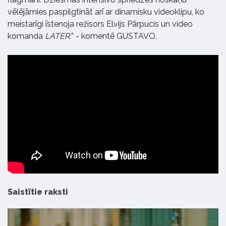
vēlējāmies paspilgtināt arī ar dinamisku videoklipu, ko
meistarīgi īstenoja režisors Elvijs Pārpucis un video
komanda
LATER.
” - komentē GUSTAVO.
Saistītie raksti