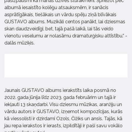
pašizpausmi kā manas dzīves stūrakmeni. Spriežot pēc
albumā iesaistīto kolēģu atsauksmēm, ir sanācis
asprātīgākais, tiešākais un vārdu spēļu ziņā blīvākais
GUSTAVO albums. Muzikāli centos panākt, lai dziesmas
skan daudzveidīgi, bet, tajā pašā laikā, lai tās veido
vienotu veselumu ar nolasāmu dramaturģisku attīstību.” -
dalās mūziķis.
Jaunais GUSTAVO albums ierakstīts laika posmā no
2022. gada jūnija līdz 2023. gada februārim un tajā ir
iekļauti 13 skaņdarbi. Visu dziesmu mūzikas, aranžiju un
vārdu autors ir GUSTAVO, izņemot kompozīcijas, kurās
kā viessolisti ir dzirdami Ozols, Čižiks un ansis. Tajās, kā
jau repa ierakstos ir ierasts, izpildītāji ir paši savu vokālo