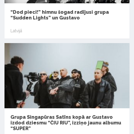
“Dod pieci!” himnu šogad radījusi grupa
“Sudden Lights” un Gustavo
Latvijā
Grupa Singapūras Satīns kopā ar Gustavo
izdod dziesmu “ČIU RIU”, izziņo jaunu albumu
“SUPER”