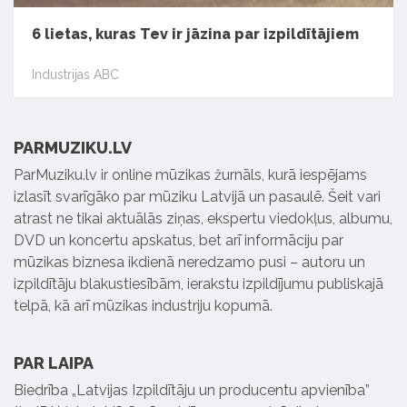
6 lietas, kuras Tev ir jāzina par izpildītājiem
Industrijas ABC
PARMUZIKU.LV
ParMuziku.lv ir online mūzikas žurnāls, kurā iespējams
izlasīt svarīgāko par mūziku Latvijā un pasaulē. Šeit vari
atrast ne tikai aktuālās ziņas, ekspertu viedokļus, albumu,
DVD un koncertu apskatus, bet arī informāciju par
mūzikas biznesa ikdienā neredzamo pusi – autoru un
izpildītāju blakustiesībām, ierakstu izpildījumu publiskajā
telpā, kā arī mūzikas industriju kopumā.
PAR LAIPA
Biedrība „Latvijas Izpildītāju un producentu apvienība”