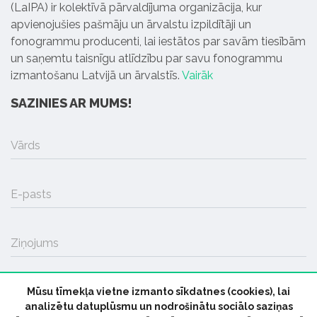
(LaIPA) ir kolektīvā pārvaldījuma organizācija, kur
apvienojušies pašmāju un ārvalstu izpildītāji un
fonogrammu producenti, lai iestātos par savām tiesībām
un saņemtu taisnīgu atlīdzību par savu fonogrammu
izmantošanu Latvijā un ārvalstīs.
Vairāk
SAZINIES AR MUMS!
Vārds
E-pasts
Ziņojums
Mūsu tīmekļa vietne izmanto sīkdatnes (cookies), lai
SŪTĪT
analizētu datuplūsmu un nodrošinātu sociālo saziņas