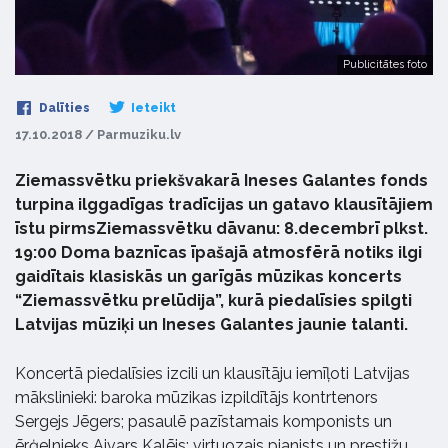
Publicitātes foto
Dalīties
Ieteikt
17.10.2018 / Parmuziku.lv
Ziemassvētku priekšvakarā Ineses Galantes fonds
turpina ilggadīgas tradīcijas un gatavo klausītājiem
īstu pirmsZiemassvētku dāvanu: 8.decembrī plkst.
19:00 Doma baznīcas īpašajā atmosfērā notiks ilgi
gaidītais klasiskās un garīgās mūzikas koncerts
“Ziemassvētku prelūdija”, kurā piedalīsies spilgti
Latvijas mūziķi un Ineses Galantes jaunie talanti.
Koncertā piedalīsies izcili un klausītāju iemīļoti Latvijas
mākslinieki: baroka mūzikas izpildītājs kontrtenors
Sergejs Jēgers; pasaulē pazīstamais komponists un
ērģelnieks Aivars Kalējs; virtuozais pianists un prestižu