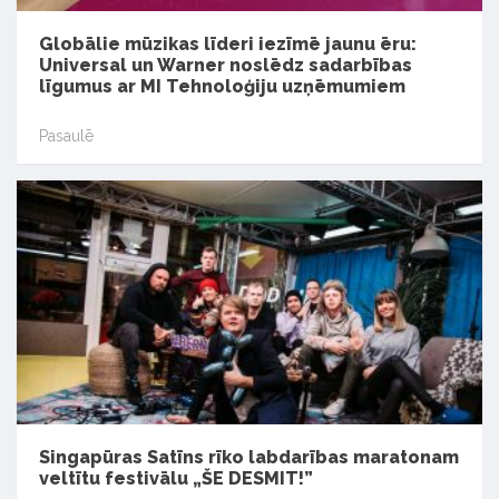
Globālie mūzikas līderi iezīmē jaunu ēru:
Universal un Warner noslēdz sadarbības
līgumus ar MI Tehnoloģiju uzņēmumiem
Pasaulē
Singapūras Satīns rīko labdarības maratonam
veltītu festivālu „ŠE DESMIT!”