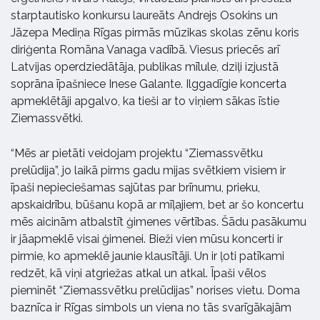
starptautisko konkursu laureāts Andrejs Osokins un
Jāzepa Mediņa Rīgas pirmās mūzikas skolas zēnu koris
diriģenta Romāna Vanaga vadībā. Viesus priecēs arī
Latvijas operdziedātāja, publikas mīlule, dziļi izjustā
soprāna īpašniece Inese Galante. Ilggadīgie koncerta
apmeklētāji apgalvo, ka tieši ar to viņiem sākas īstie
Ziemassvētki.
“Mēs ar pietāti veidojam projektu “Ziemassvētku
prelūdija”, jo laikā pirms gadu mijas svētkiem visiem ir
īpaši nepieciešamas sajūtas par brīnumu, prieku,
apskaidrību, būšanu kopā ar mīļajiem, bet ar šo koncertu
mēs aicinām atbalstīt ģimenes vērtības. Šādu pasākumu
ir jāapmeklē visai ģimenei. Bieži vien mūsu koncerti ir
pirmie, ko apmeklē jaunie klausītāji. Un ir ļoti patīkami
redzēt, kā viņi atgriežas atkal un atkal. Īpaši vēlos
pieminēt “Ziemassvētku prelūdijas” norises vietu. Doma
baznīca ir Rīgas simbols un viena no tās svarīgākajām