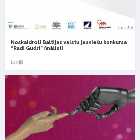
Noskaidroti Baltijas valstu jauniešu konkursa
“Radi Gudri” finālisti
Latvijā