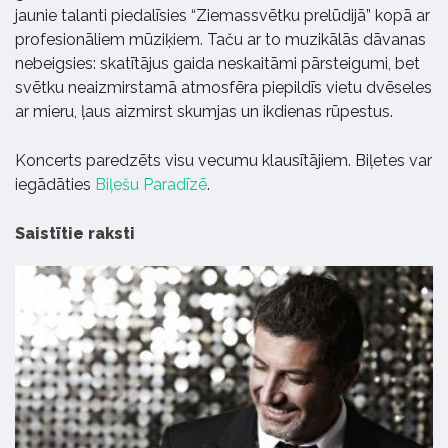
jaunie talanti piedalīsies “Ziemassvētku prelūdijā” kopā ar
profesionāliem mūziķiem. Taču ar to muzikālās dāvanas
nebeigsies: skatītājus gaida neskaitāmi pārsteigumi, bet
svētku neaizmirstamā atmosfēra piepildīs vietu dvēseles
ar mieru, ļaus aizmirst skumjas un ikdienas rūpestus.
Koncerts paredzēts visu vecumu klausītājiem. Biļetes var
iegādāties
Biļešu Paradīzē
.
Saistītie raksti