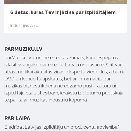
6 lietas, kuras Tev ir jāzina par izpildītājiem
Industrijas ABC
PARMUZIKU.LV
ParMuziku.lv ir online mūzikas žurnāls, kurā iespējams
izlasīt svarīgāko par mūziku Latvijā un pasaulē. Šeit vari
atrast ne tikai aktuālās ziņas, ekspertu viedokļus, albumu,
DVD un koncertu apskatus, bet arī informāciju par
mūzikas biznesa ikdienā neredzamo pusi – autoru un
izpildītāju blakustiesībām, ierakstu izpildījumu publiskajā
telpā, kā arī mūzikas industriju kopumā.
PAR LAIPA
Biedrība „Latvijas Izpildītāju un producentu apvienība”