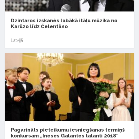
Dzintaros izskanēs labākā itāļu mūzika no
Karūzo līdz Čelentāno
Latvijā
Pagarināts pieteikumu iesniegšanas termiņš
konkursam „Ineses Galantes talanti 2018”