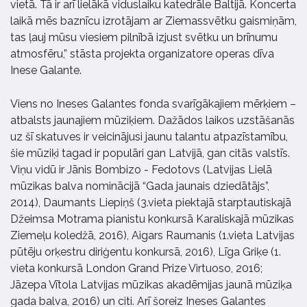
vietā. Tā ir arī lielākā viduslaiku katedrāle Baltijā. Koncerta
laikā mēs baznīcu izrotājam ar Ziemassvētku gaismiņām,
tas ļauj mūsu viesiem pilnībā izjust svētku un brīnumu
atmosfēru,” stāsta projekta organizatore operas dīva
Inese Galante.
Viens no Ineses Galantes fonda svarīgākajiem mērķiem –
atbalsts jaunajiem mūziķiem. Dažādos laikos uzstāšanās
uz šī skatuves ir veicinājusi jaunu talantu atpazīstamību,
šie mūziķi tagad ir populāri gan Latvijā, gan citās valstīs.
Viņu vidū ir Jānis Bombizo - Fedotovs (Latvijas Lielā
mūzikas balva nominācijā “Gada jaunais dziedātājs”,
2014), Daumants Liepiņš (3.vieta piektajā starptautiskajā
Džeimsa Motrama pianistu konkursā Karaliskajā mūzikas
Ziemeļu koledžā, 2016), Aigars Raumanis (1.vieta Latvijas
pūtēju orķestru diriģentu konkursā, 2016), Līga Griķe (1.
vieta konkursā London Grand Prize Virtuoso, 2016;
Jāzepa Vītola Latvijas mūzikas akadēmijas jaunā mūziķa
gada balva, 2016) un citi. Arī šoreiz Ineses Galantes