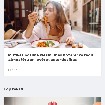
Mūzikas nozīme viesmīlības nozarē: kā radīt
atmosfēru un ievērot autortiesības
Latvijā
Top raksti