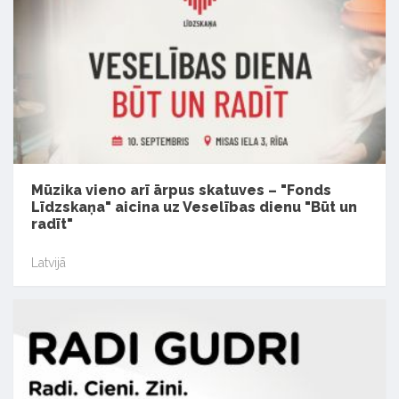
Mūzika vieno arī ārpus skatuves – "Fonds
Līdzskaņa" aicina uz Veselības dienu "Būt un
radīt"
Latvijā