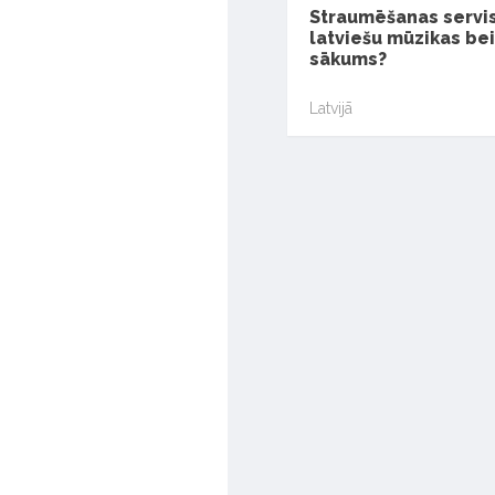
Straumēšanas servisi
latviešu mūzikas be
sākums?
Latvijā