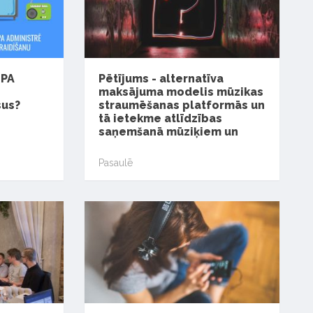
IPA
Pētījums - alternatīva
maksājuma modelis mūzikas
sus?
straumēšanas platformās un
tā ietekme atlīdzības
saņemšanā mūziķiem un
Pasaulē