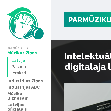
PARMŪZIKU
PARMŪZIKU.LV
Mūzikas Ziņas
Intelektuā
Latvijā
digitālajā
Pasaulē
Ieraksti
Industrijas Ziņas
Industrijas ABC
Mūzika
Biznesam
Latvijas
oficiālais