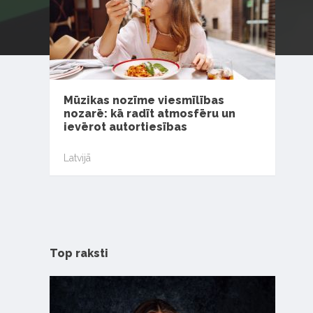
Mūzikas nozīme viesmīlības
nozarē: kā radīt atmosfēru un
ievērot autortiesības
Latvijā
Top raksti