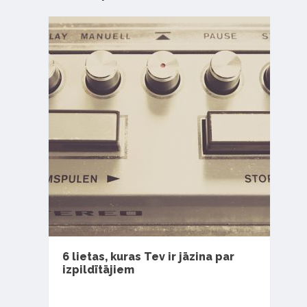
6 lietas, kuras Tev ir jāzina par
izpildītājiem