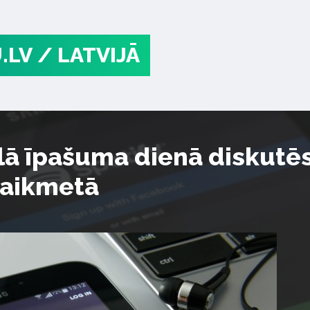
.LV
/ LATVIJĀ
lā īpašuma dienā diskutē
 laikmetā