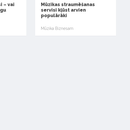
 – vai
Mūzikas straumēšanas
igu
servisi kļūst arvien
populārāki
Mūzika Biznesam