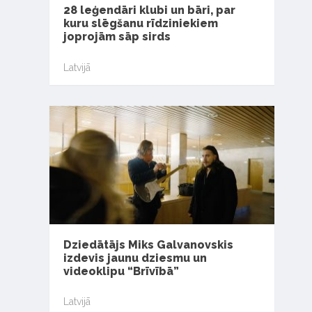
28 leģendāri klubi un bāri, par
kuru slēgšanu rīdziniekiem
joprojām sāp sirds
Latvijā
Dziedātājs Miks Galvanovskis
izdevis jaunu dziesmu un
videoklipu “Brīvībā”
Latvijā