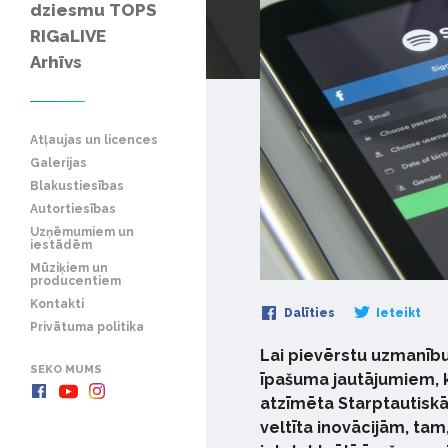
dziesmu TOPS
RIGaLIVE
Arhīvs
Atļaujas un licences
Galerijas
Blakustiesības
Autortiesības
Uzņēmumiem un
iestādēm
Mūziķiem un
producentiem
Kontakti
Dalīties
Ieteikt
Privātuma politika
Lai pievērstu uzmanību
SEKO MUMS
īpašuma jautājumiem, kā
atzīmēta Starptautiskā
veltīta inovācijām, tam,