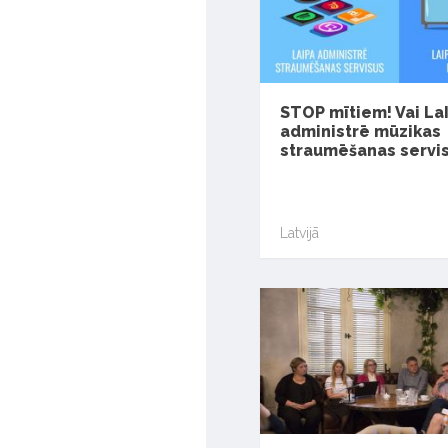
STOP mītiem! Vai La
administrē mūzikas
straumēšanas servi
Latvijā