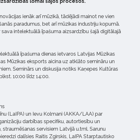
izsardzības lomai šajos procesos.
inovācijas ienāk arī mūzikā, tādējādi mainot ne vien
īšanās paradumus, bet arī mūzikas industriju kopumā.
 sava intelektuālā īpašuma aizsardzību šajā digitālajā
lektuālā īpašuma dienas ietvaros Latvijas Mūzikas
ijas Mūzikas eksports aicina uz atklāto semināru un
umiem. Seminārs un diskusija notiks Kaņepes Kultūras
plkst. 10:00 līdz 14:00.
ums
Grīnu (LaIPA) un Ievu Kolmani (AKKA/LAA) par
anizāciju darbības specifiku, autortiesību un
, straumēšanas servisiem Latvijā u.tml. Sarunu
eredzi dalīsies Raitis Zgirskis, LaIPA Starptautisko