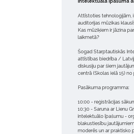
intelektuālā īpašuma a
Attīstoties tehnoloģijām, 
auditorijas mūzikas klaus
Kas mūziķiem ir jāzina par
laikmetā?
Šogad Starptautiskās Inte
attīstības biedrība / Latv
diskusiju par šiem jautāj
centrā (Skolas ielā 15) no 
Pasākuma programma:
10:00 - reģistrācijas sāk
10:30 - Saruna ar Lienu 
intelektuālo īpašumu - org
blakustiesību jautājumiem
moderēs un ar praktisko pi