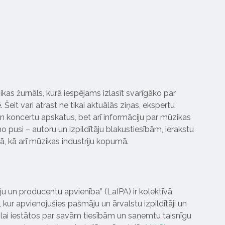
ikas žurnāls, kurā iespējams izlasīt svarīgāko par
Šeit vari atrast ne tikai aktuālās ziņas, ekspertu
 koncertu apskatus, bet arī informāciju par mūzikas
 pusi – autoru un izpildītāju blakustiesībām, ierakstu
pā, kā arī mūzikas industriju kopumā.
tāju un producentu apvienība” (LaIPA) ir kolektīvā
 kur apvienojušies pašmāju un ārvalstu izpildītāji un
ai iestātos par savām tiesībām un saņemtu taisnīgu