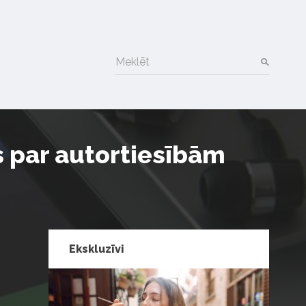
Meklēt
s par autortiesībām
Ekskluzīvi