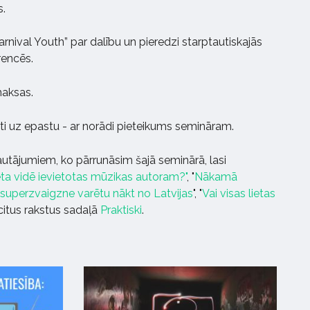
s.
arnival Youth” par dalību un pieredzi starptautiskajās
rencēs.
maksas.
i uz epastu -
ar norādi pieteikums semināram.
jautājumiem, ko pārrunāsim šajā seminārā, lasi
neta vidē ievietotas mūzikas autoram?"
, "
Nākamā
superzvaigzne varētu nākt no Latvijas
", "
Vai visas lietas
 citus rakstus sadaļā
Praktiski
.