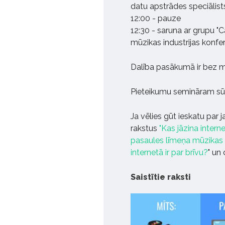
datu apstrādes speciālist
12:00 - pauze
12:30 - saruna ar grupu "C
mūzikas industrijas konfe
Dalība pasākumā ir bez 
Pieteikumu semināram sūt
Ja vēlies gūt ieskatu par 
rakstus
"Kas jāzina inter
pasaules līmeņa mūzikas 
internetā ir par brīvu?
" un
Saistītie raksti