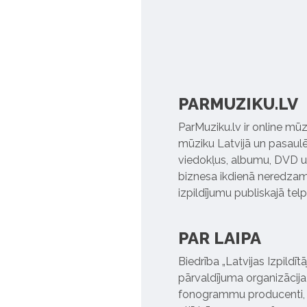
PARMUZIKU.LV
ParMuziku.lv ir online mūz
mūziku Latvijā un pasaulē. 
viedokļus, albumu, DVD un
biznesa ikdienā neredzamo
izpildījumu publiskajā tel
PAR LAIPA
Biedrība „Latvijas Izpildī
pārvaldījuma organizācija,
fonogrammu producenti, l