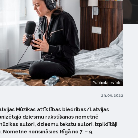
Publicitātes foto
29.09.2022
atvijas Mūzikas attīstības biedrības/Latvijas
anizētajā dziesmu rakstīšanas nometnē
ūzikas autori, dziesmu tekstu autori, izpildītāji
 Nometne norisināsies Rīgā no 7. – 9.