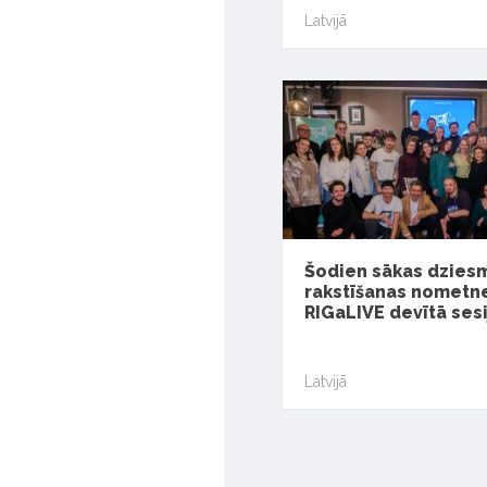
Latvijā
Šodien sākas dzies
rakstīšanas nometn
RIGaLIVE devītā sesi
Latvijā