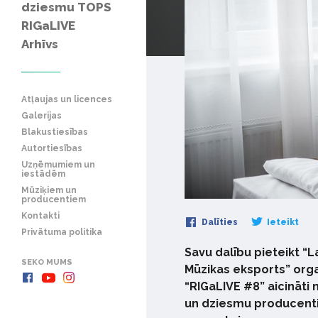
dziesmu TOPS
RIGaLIVE
Arhīvs
Atļaujas un licences
Galerijas
Blakustiesības
Autortiesības
Uzņēmumiem un
iestādēm
Mūziķiem un
producentiem
Kontakti
Dalīties
Ieteikt
Privātuma politika
Savu dalību pieteikt “L
SEKO MUMS
Mūzikas eksports” org
“RIGaLIVE #8” aicināti m
un dziesmu producenti.