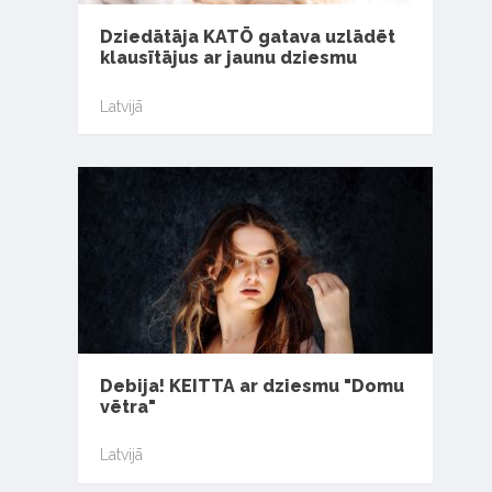
Dziedātāja KATŌ gatava uzlādēt
klausītājus ar jaunu dziesmu
Latvijā
Debija! KEITTA ar dziesmu "Domu
vētra"
Latvijā