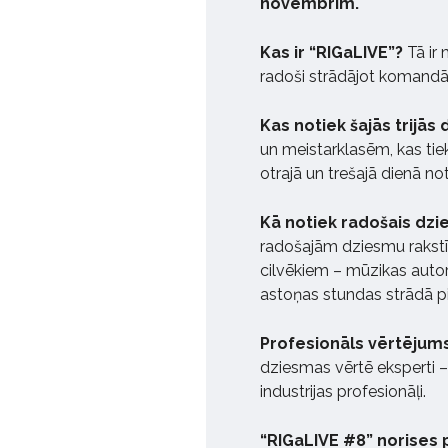
novembrim.
Kas ir “RIGaLIVE”?
Tā ir
radoši strādājot komandās,
Kas notiek šajās trijās
un meistarklasēm, kas tie
otrajā un trešajā dienā no
Kā notiek radošais dz
radošajām dziesmu rakstīš
cilvēkiem – mūzikas autor
astoņas stundas strādā pi
Profesionāls vērtējums
dziesmas vērtē eksperti –
industrijas profesionāļi.
“RIGaLIVE #8” norises 