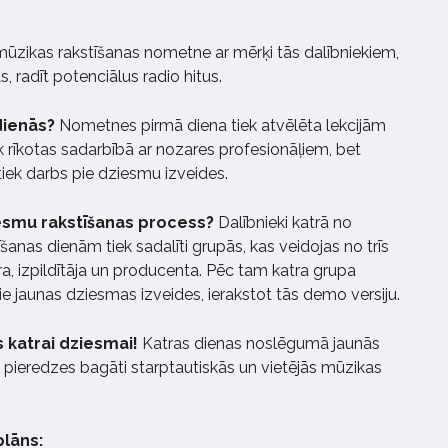
 mūzikas rakstīšanas nometne ar mērķi tās dalībniekiem,
 radīt potenciālus radio hitus.
 dienās?
Nometnes pirmā diena tiek atvēlēta lekcijām
k rīkotas sadarbībā ar nozares profesionāļiem, bet
tiek darbs pie dziesmu izveides.
iesmu rakstīšanas process?
Dalībnieki katrā no
anas dienām tiek sadalīti grupās, kas veidojas no trīs
a, izpildītāja un producenta. Pēc tam katra grupa
e jaunas dziesmas izveides, ierakstot tās demo versiju.
 katrai dziesmai!
Katras dienas noslēgumā jaunās
 pieredzes bagāti starptautiskās un vietējās mūzikas
plāns: