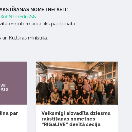
RAKSTĪŠANAS NOMETNEI ŠEIT:
hNXohNzmPdukS8
vitātēm informācija tiks papildināta.
un Kultūras ministrija.
dina par
Veiksmīgi aizvadīta dziesmu
rakstīšanas nometnes
“RIGaLIVE” devītā sesija