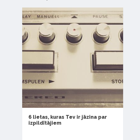
6 lietas, kuras Tev ir jāzina par
izpildītājiem