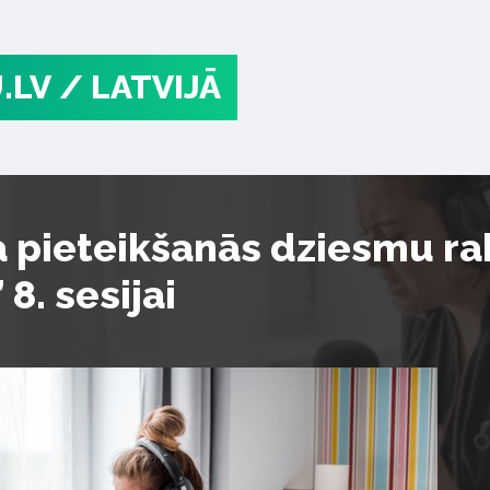
.LV
/ LATVIJĀ
a pieteikšanās dziesmu r
8. sesijai