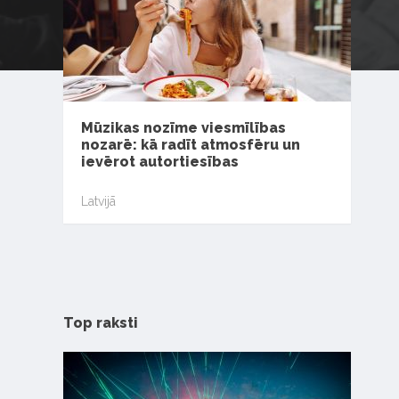
Mūzikas nozīme viesmīlības
nozarē: kā radīt atmosfēru un
ievērot autortiesības
Latvijā
Top raksti