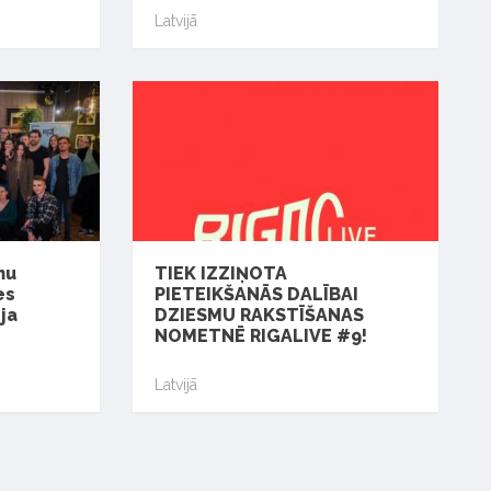
Latvijā
mu
TIEK IZZIŅOTA
es
PIETEIKŠANĀS DALĪBAI
ja
DZIESMU RAKSTĪŠANAS
NOMETNĒ RIGALIVE #9!
Latvijā