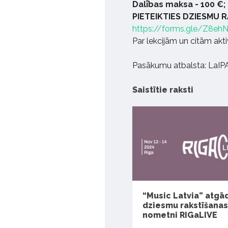
Dalības maksa - 100 €;
PIETEIKTIES DZIESMU 
https://forms.gle/Z8e
Par lekcijām un citām akti
Pasākumu atbalsta: LaIPA 
Saistītie raksti
“Music Latvia” atgā
dziesmu rakstīšanas
nometni RIGaLIVE