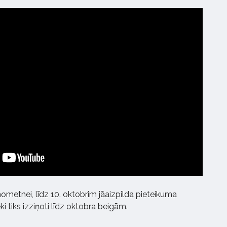
nometnei, līdz 10. oktobrim jāaizpilda pieteikuma
i tiks izziņoti līdz oktobra beigām.