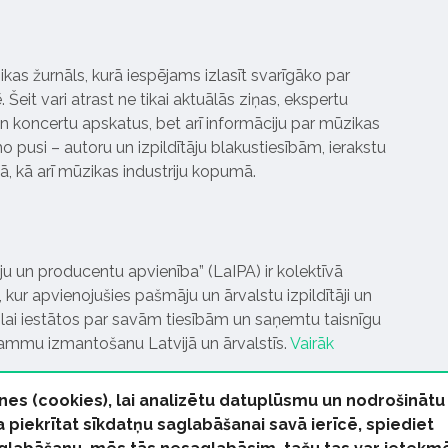
ikas žurnāls, kurā iespējams izlasīt svarīgāko par
Šeit vari atrast ne tikai aktuālās ziņas, ekspertu
 koncertu apskatus, bet arī informāciju par mūzikas
 pusi – autoru un izpildītāju blakustiesībām, ierakstu
pā, kā arī mūzikas industriju kopumā.
tāju un producentu apvienība” (LaIPA) ir kolektīvā
 kur apvienojušies pašmāju un ārvalstu izpildītāji un
ai iestātos par savām tiesībām un saņemtu taisnīgu
rammu izmantošanu Latvijā un ārvalstīs.
Vairāk
nes (cookies), lai analizētu datuplūsmu un nodrošinātu
Ja piekrītat sīkdatņu saglabāšanai savā ierīcē, spiediet