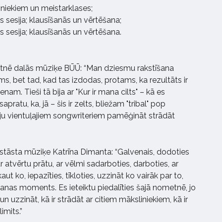
ībniekiem un meistarklases;
s sesija; klausīšanās un vērtēšana;
s sesija; klausīšanās un vērtēšana.
tnē dalās mūziķe BŪŪ: “Man dziesmu rakstīšana
ums, bet tad, kad tas izdodas, protams, ka rezultāts ir
nam. Tieši tā bija ar "Kur ir mana cilts" – kā es
ratu, ka, jā – šis ir zelts, bliežam "tribal" pop
u vientuļajiem songwriteriem pamēģināt strādāt
stāsta mūziķe Katrīna Dimanta: “Galvenais, dodoties
r atvērtu prātu, ar vēlmi sadarboties, darboties, ar
aut ko, iepazīties, tīkloties, uzzināt ko vairāk par to,
šanas moments. Es ieteiktu piedalīties šajā nometnē, jo
 un uzzināt, kā ir strādāt ar citiem māksliniekiem, kā ir
limits.”