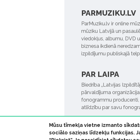
PARMUZIKU.LV
ParMuziku.lv ir online mūz
mūziku Latvijā un pasaulē. 
viedokļus, albumu, DVD un
biznesa ikdienā neredzamo
izpildījumu publiskajā tel
PAR LAIPA
Biedrība „Latvijas Izpildī
pārvaldījuma organizācija,
fonogrammu producenti, l
atlīdzību par savu fonog
Mūsu tīmekļa vietne izmanto sīkdat
sociālo saziņas līdzekļu funkcijas. 