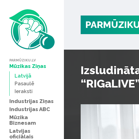
PARMŪZIKU
PARMŪZIKU.LV
Mūzikas Ziņas
Izsludināt
Latvijā
“RIGaLIVE” 
Pasaulē
Ieraksti
Industrijas Ziņas
Industrijas ABC
Mūzika
Biznesam
Latvijas
oficiālais