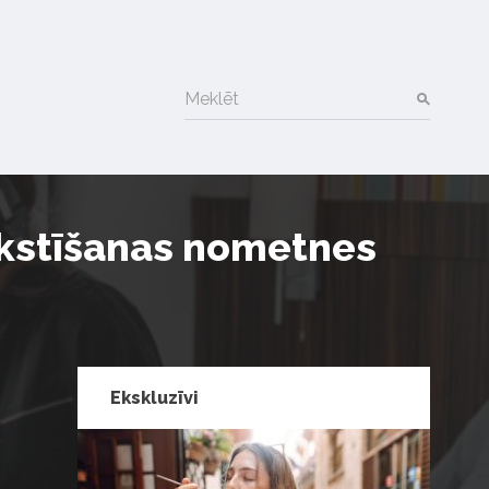
Meklēt
akstīšanas nometnes
Ekskluzīvi