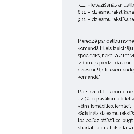
7.11. – iepazīšanās ar dal
8.11. – dziesmu rakstīšana
9.11. – dziesmu rakstīšana
Pieredzē par dalību nome
komandā ir liels izaicināj
spēcīgāks, nekā rakstot vie
izdomāju piedziedājumu, sap
dziesmu! Ļoti rekomendēj
komandā.”
Par savu dalību nometnē 
uz šādu pasākumu, ir iet a
vēlmi iemācīties, iemācīt k
kāds ir šis dziesmu rakstī
tas palīdz attīstīties, augt
strādāt, ja ir noteikts laika 