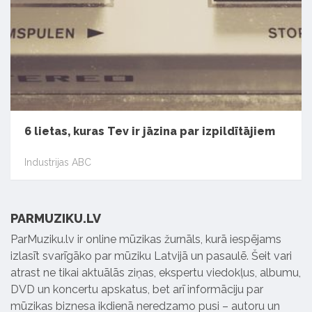
6 lietas, kuras Tev ir jāzina par izpildītājiem
Industrijas ABC
PARMUZIKU.LV
ParMuziku.lv ir online mūzikas žurnāls, kurā iespējams
izlasīt svarīgāko par mūziku Latvijā un pasaulē. Šeit vari
atrast ne tikai aktuālās ziņas, ekspertu viedokļus, albumu,
DVD un koncertu apskatus, bet arī informāciju par
mūzikas biznesa ikdienā neredzamo pusi – autoru un