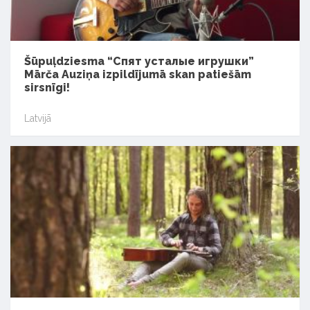
Šūpuļdziesma “Спят усталые игрушки”
Mārča Auziņa izpildījumā skan patiešām
sirsnīgi!
Latvijā