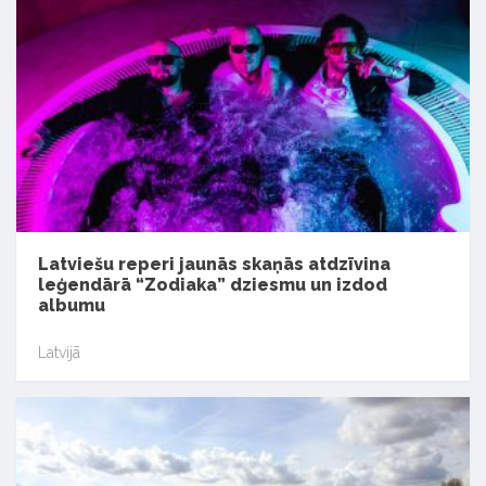
Latviešu reperi jaunās skaņās atdzīvina
leģendārā “Zodiaka” dziesmu un izdod
albumu
Latvijā