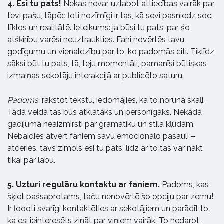
4. Esi tu pats!
Nekas nevar uzlabot attiecības vairāk par
tevi pašu, tāpēc ļoti nozīmīgi ir tas, kā sevi pasniedz soc.
tīklos un realitātē. Ieteikums: ja būsi tu pats, par šo
atšķirību varēsi neuztraukties. Fani novērtēs tavu
godīgumu un vienaldzību par to, ko padomās citi. Tiklīdz
sāksi būt tu pats, tā, teju momentāli, pamanīsi būtiskas
izmaiņas sekotāju interakcijā ar publicēto saturu.
Padoms:
rakstot tekstu, iedomājies, ka to norunā skaļi.
Tādā veidā tas būs atklātāks un personīgāks. Nekādā
gadījumā neaizmirsti par gramatiku un stila kļūdām.
Nebaidies atvērt faniem savu emocionālo pasauli –
atceries, tavs zīmols esi tu pats, līdz ar to tas var nākt
tikai par labu.
5. Uzturi regulāru kontaktu ar faniem.
Padoms, kas
šķiet pašsaprotams, taču nenovērtē šo opciju par zemu!
Ir ļoooti svarīgi kontaktēties ar sekotājiem un parādīt to,
ka esi ieinteresēts zināt par viņiem vairāk. To nedarot,