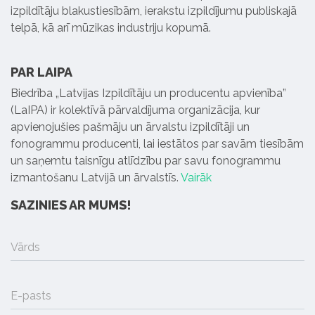
izpildītāju blakustiesībām, ierakstu izpildījumu publiskajā
telpā, kā arī mūzikas industriju kopumā.
PAR LAIPA
Biedrība „Latvijas Izpildītāju un producentu apvienība”
(LaIPA) ir kolektīvā pārvaldījuma organizācija, kur
apvienojušies pašmāju un ārvalstu izpildītāji un
fonogrammu producenti, lai iestātos par savām tiesībām
un saņemtu taisnīgu atlīdzību par savu fonogrammu
izmantošanu Latvijā un ārvalstīs.
Vairāk
SAZINIES AR MUMS!
Vārds
E-pasts