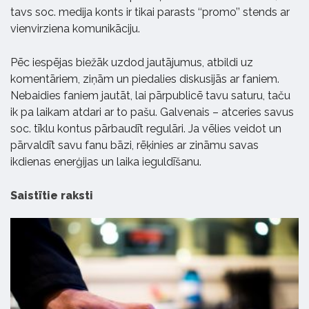
tavs soc. medija konts ir tikai parasts ‘‘promo’’ stends ar
vienvirziena komunikāciju.
Pēc iespējas biežāk uzdod jautājumus, atbildi uz
komentāriem, ziņām un piedalies diskusijās ar faniem.
Nebaidies faniem jautāt, lai pārpublicē tavu saturu, taču
ik pa laikam atdari ar to pašu. Galvenais – atceries savus
soc. tīklu kontus pārbaudīt regulāri. Ja vēlies veidot un
pārvaldīt savu fanu bāzi, rēķinies ar zināmu savas
ikdienas enerģijas un laika ieguldīšanu.
Saistītie raksti