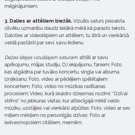
mēģinājumiem.
3. Dalies ar attēliem biežāk.
Vizuāls saturs piesaista
cilvēku uzmanību daudz lielākā mērā kā parasts teksts.
Daloties ar videoklipiem un attēliem, tu ātrā un vienkāršā
veidā pastāsti par sevi, savu ikdienu.
Dažas idejas vizuālajam saturam:
attēli ar savu
aprīkojumu, mājas studiju, DJ ekipējumu, faniem; Foto,
kas atgādina par tuvāko koncertu, singla vai albuma
iznākšanu; Foto, video ar pēdējiem spēlētajiem
koncertiem; Foto, video no mūzikas radīšanas
procesiem; Video, kurā skaidro dziesmas nozīmi; ‘‘Dzīvai
strīms’’ no jebkuras vietas, kur attiecīgajā mirklī veido
mūziku, uzstājies vai vienkārši atpūties; Foto, video ar sev
mīļiem mirkļiem no personīgās dzīves; Foto ar
iedvesmojošiem citātiem, memēm;