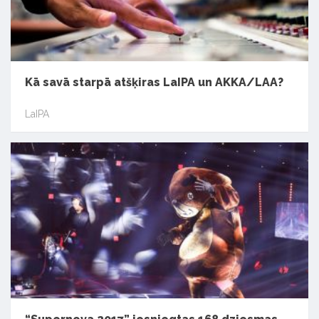
Kā savā starpā atšķiras LaIPA un AKKA/LAA?
LaIPA