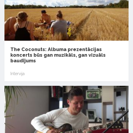
The Coconuts: Albuma prezentācijas
koncerts būs gan muzikāls, gan vizuāls
baudījums
Intervija