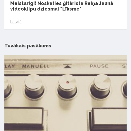
Meistarīgi! Noskaties ģitārista Reiņa Jaunā
videoklipu dziesmai "Līksme"
Latvijā
Tuvākais pasākums