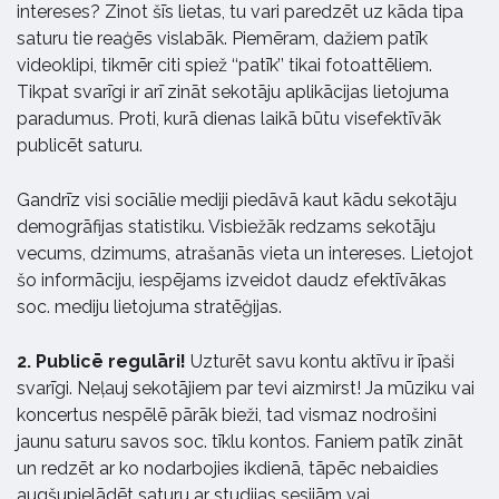
intereses? Zinot šīs lietas, tu vari paredzēt uz kāda tipa
saturu tie reaģēs vislabāk. Piemēram, dažiem patīk
videoklipi, tikmēr citi spiež ‘‘patīk’’ tikai fotoattēliem.
Tikpat svarīgi ir arī zināt sekotāju aplikācijas lietojuma
paradumus. Proti, kurā dienas laikā būtu visefektīvāk
publicēt saturu.
Gandrīz visi sociālie mediji piedāvā kaut kādu sekotāju
demogrāfijas statistiku. Visbiežāk redzams sekotāju
vecums, dzimums, atrašanās vieta un intereses. Lietojot
šo informāciju, iespējams izveidot daudz efektīvākas
soc. mediju lietojuma stratēģijas.
2. Publicē regulāri!
Uzturēt savu kontu aktīvu ir īpaši
svarīgi. Neļauj sekotājiem par tevi aizmirst! Ja mūziku vai
koncertus nespēlē pārāk bieži, tad vismaz nodrošini
jaunu saturu savos soc. tīklu kontos. Faniem patīk zināt
un redzēt ar ko nodarbojies ikdienā, tāpēc nebaidies
augšupielādēt saturu ar studijas sesijām vai