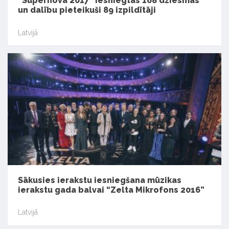
“Supernova 2017” iesniegtas 168 dziesmas
un dalību pieteikuši 89 izpildītāji
Latvijā
Sākusies ierakstu iesniegšana mūzikas
ierakstu gada balvai “Zelta Mikrofons 2016”
Latvijā