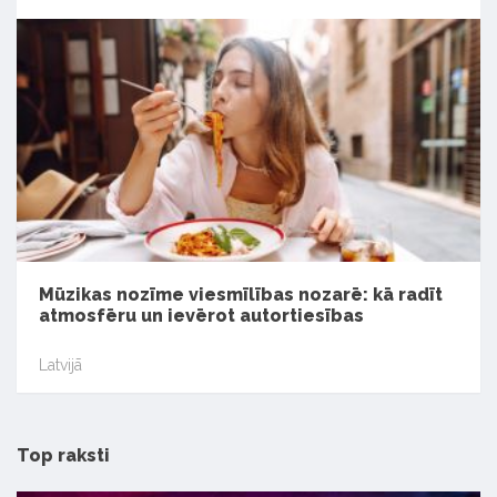
Mūzikas nozīme viesmīlības nozarē: kā radīt
atmosfēru un ievērot autortiesības
Latvijā
Top raksti