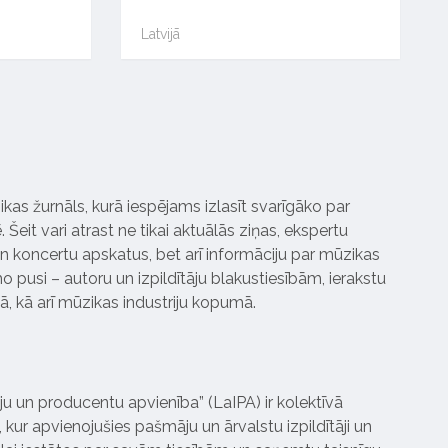
Latvijā
ikas žurnāls, kurā iespējams izlasīt svarīgāko par
Šeit vari atrast ne tikai aktuālās ziņas, ekspertu
 koncertu apskatus, bet arī informāciju par mūzikas
 pusi – autoru un izpildītāju blakustiesībām, ierakstu
pā, kā arī mūzikas industriju kopumā.
tāju un producentu apvienība” (LaIPA) ir kolektīvā
 kur apvienojušies pašmāju un ārvalstu izpildītāji un