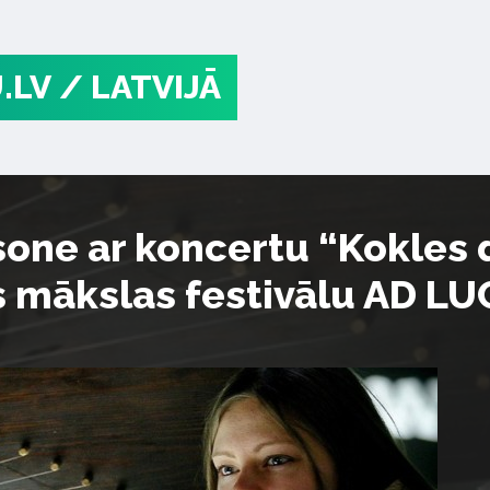
.LV
/ LATVIJĀ
one ar koncertu “Kokles d
s mākslas festivālu AD L