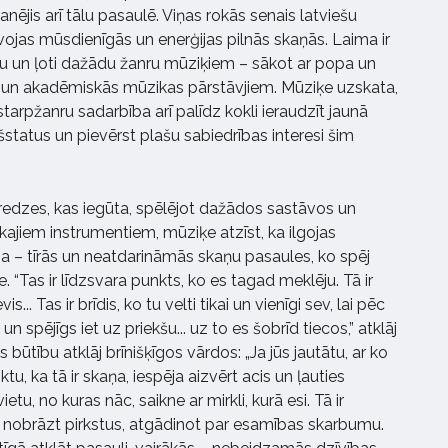
anējis arī tālu pasaulē. Viņas rokās senais latviešu
vojas mūsdienīgās un enerģijas pilnās skaņās. Laima ir
u un ļoti dažādu žanru mūziķiem – sākot ar popa un
a un akadēmiskās mūzikas pārstāvjiem. Mūziķe uzskata,
starpžanru sadarbība arī palīdz kokli ieraudzīt jaunā
kšstatus un pievērst plašu sabiedrības interesi šim
redzes, kas iegūta, spēlējot dažādos sastāvos un
ajiem instrumentiem, mūziķe atzīst, ka ilgojas
a – tīrās un neatdarināmās skaņu pasaules, ko spēj
. “Tas ir līdzsvara punkts, ko es tagad meklēju. Tā ir
... Tas ir brīdis, ko tu velti tikai un vienīgi sev, lai pēc
un spējīgs iet uz priekšu... uz to es šobrīd tiecos,” atklāj
 būtību atklāj brīnišķīgos vārdos: „Ja jūs jautātu, ar ko
eiktu, ka tā ir skaņa, iespēja aizvērt acis un ļauties
etu, no kuras nāc, saikne ar mirkli, kurā esi. Tā ir
k nobrāzt pirkstus, atgādinot par esamības skarbumu.