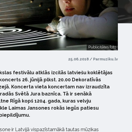
Publicitātes foto
25.06.2018 / Parmuziku.lv
slas festivālu atklās izcilās latviešu koklētājas
ncerts 26. jūnijā plkst. 20.00 Dekoratīvās
ejā. Koncerta vieta koncertam nav izraudzīta
atradās Svētā Jura baznīca. Tā ir senākā
tne Rīgā kopš 1204. gada, kuras velvju
kokle Laimas Jansones rokās iegūs patiesu
piepildījumu.
nsone ir Latvijā vispazīstamākā tautas mūzikas