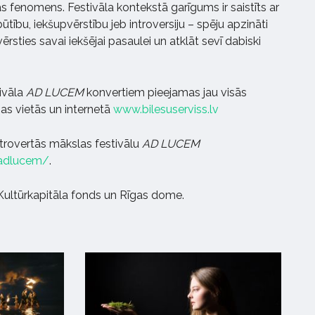
s fenomens. Festivāla kontekstā garīgums ir saistīts ar
ūtību, iekšupvērstību jeb introversiju – spēju apzināti
evērsties savai iekšējai pasaulei un atklāt sevī dabiski
tivāla
AD LUCEM
konvertiem pieejamas jau visās
ības vietās un internetā
www.bilesuserviss.lv
ntrovertās mākslas festivālu
AD LUCEM
.adlucem/
.
 Kultūrkapitāla fonds un Rīgas dome.