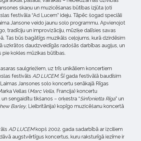
stīgā atklāt pasauli, vairākās – nebeidzamās dzīvības
ansones skaņu un muzicēšanas būtības izjūta ļoti
slas festivāla “Ad Lucem” ideju. Tāpēc šogad speciāli
aima Jansone veido jaunu solo programmu. Apvienojot
, tradīciju un improvizāciju, mūziķe dalīsies savas
ā. Tas būs bagātīgs muzikāls ceļojums, kurā dzirdēsim
kā uzkrātos daudzveidīgās radošās darbības augļus, un
es pie kokles mūzikas būtības.
vasaras saulgriežiem, uz trīs unikāliem koncertiem
kslas festivāls
AD LUCEM
. Šī gada festivālā baudīsim
as Laimas Jansones solo koncertu senākajā Rīgas
Marka Vellas (
Marc Vella
,
Francija) koncertu
 un sengaidītu tikšanos – orķestra “
Sinfonietta Rīga
” un
hew Barley
, Lielbritānija) kopīgo muzicēšanu koncertā
vāls
AD LUCEM
kopš 2002. gada sadarbībā ar izciliem
dāvā augstvērtīgus koncertus, kuru raksturīgā iezīme ir