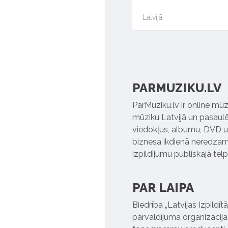
Latvijā
PARMUZIKU.LV
ParMuziku.lv ir online mūz
mūziku Latvijā un pasaulē. 
viedokļus, albumu, DVD un
biznesa ikdienā neredzamo
izpildījumu publiskajā tel
PAR LAIPA
Biedrība „Latvijas Izpildī
pārvaldījuma organizācija,