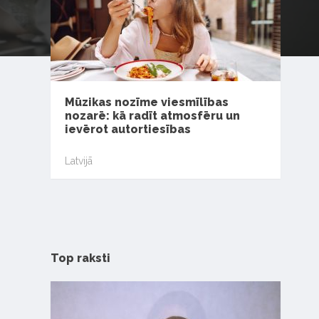
Mūzikas nozīme viesmīlības
nozarē: kā radīt atmosfēru un
ievērot autortiesības
Latvijā
Top raksti