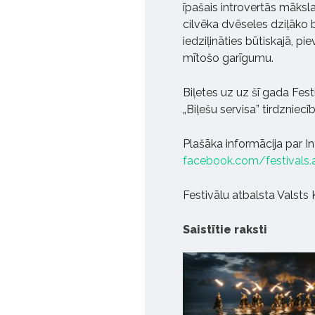
īpašais introvertās māksla
cilvēka dvēseles dziļāko b
iedziļināties būtiskajā, pi
mītošo garīgumu.
Biļetes uz uz šī gada Fes
„Biļešu servisa” tirdzniec
Plašāka informācija par I
facebook.com/festivals
Festivālu atbalsta Valsts
Saistītie raksti