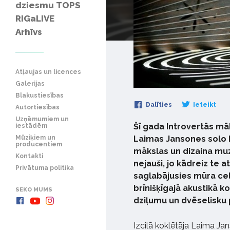
dziesmu TOPS
RIGaLIVE
Arhīvs
Atļaujas un licences
Galerijas
Blakustiesības
Dalīties
Ieteikt
Autortiesības
Uzņēmumiem un
Šī gada Introvertās māk
iestādēm
Mūziķiem un
Laimas Jansones solo ko
producentiem
mākslas un dizaina muz
Kontakti
nejauši, jo kādreiz te 
Privātuma politika
saglabājusies mūra cel
brīnišķīgajā akustikā 
SEKO MUMS
dziļumu un dvēselisku 
Izcilā koklētāja Laima Ja