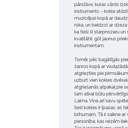
pārstāve, kuras vārds izsk
instruments – kokle atdzī
muzicējusi kopā ar daudz
roka, un beidzot ar džez
ka tieši šī starpnozaru un 
kvalitātē, gūt jaunus prie
instrumentam.
Tomēr, pēc bagātīgās pie
žanros kopā ar visdažādāk
atgriezties pie pirmsākum
uzburt vien kokles dvēsele
atgriešanās atpakaļ pie sevis
tam atkal būtu pilnvērtīgs 
Laima. Viņa arī savu spēles
tieši kokles ir īpašas, es t
brīnumam. Tā ir saikne ar vi
personība, kas reizēm lie