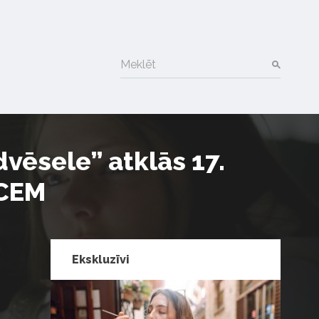
Meklēt
vēsele” atklās 17.
UCEM
Ekskluzīvi