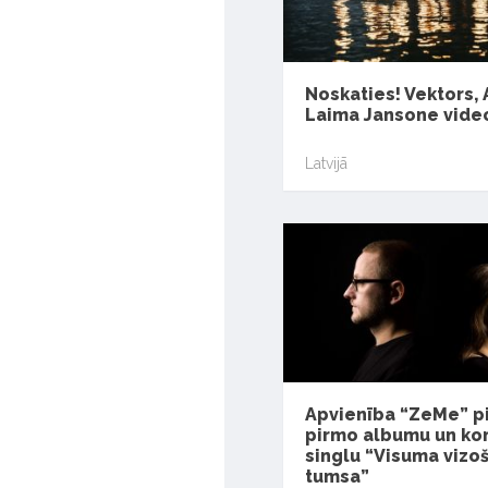
Noskaties! Vektors, 
Laima Jansone video
Latvijā
Apvienība “ZeMe” p
pirmo albumu un ko
singlu “Visuma vizo
tumsa”