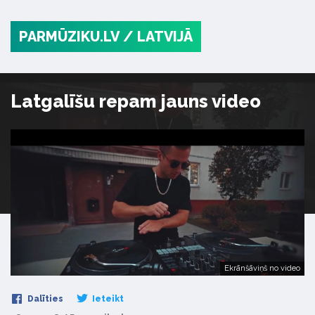
PARMŪZIKU.LV
/ LATVIJĀ
Latgalīšu repam jauns video
Ekrānšāviņš no video
Dalīties
Ieteikt