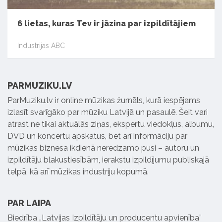
6 lietas, kuras Tev ir jāzina par izpildītājiem
Industrijas ABC
PARMUZIKU.LV
ParMuziku.lv ir online mūzikas žurnāls, kurā iespējams
izlasīt svarīgāko par mūziku Latvijā un pasaulē. Šeit vari
atrast ne tikai aktuālās ziņas, ekspertu viedokļus, albumu,
DVD un koncertu apskatus, bet arī informāciju par
mūzikas biznesa ikdienā neredzamo pusi – autoru un
izpildītāju blakustiesībām, ierakstu izpildījumu publiskajā
telpā, kā arī mūzikas industriju kopumā.
PAR LAIPA
Biedrība „Latvijas Izpildītāju un producentu apvienība”