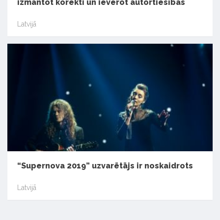
izmantot korekti un ievērot autortiesības
Latvijā
“Supernova 2019” uzvarētājs ir noskaidrots
Latvijā