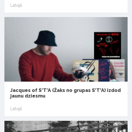
Latvijā
Jacques of S'T'A (Žaks no grupas S'T'A) izdod
jaunu dziesmu
Latvijā