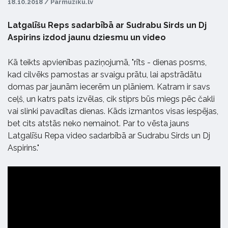
18.10.2018 / Parmuziku.lv
Latgalīšu Reps sadarbībā ar Sudrabu Sirds un Dj
Aspirins izdod jaunu dziesmu un video
Kā teikts apvienības paziņojumā, "rīts - dienas posms,
kad cilvēks pamostas ar svaigu prātu, lai apstrādātu
domas par jaunām iecerēm un plāniem. Katram ir savs
ceļš, un katrs pats izvēlas, cik stiprs būs miegs pēc čakli
vai slinki pavadītas dienas. Kāds izmantos visas iespējas,
bet cits atstās neko nemainot. Par to vēsta jauns
Latgalīšu Repa video sadarbībā ar Sudrabu Sirds un Dj
Aspirins."