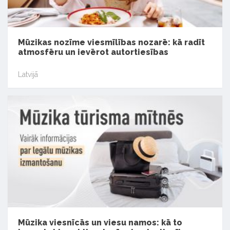
Mūzikas nozīme viesmīlības nozarē: kā radīt
atmosfēru un ievērot autortiesības
Latvijā
Mūzika viesnīcās un viesu namos: kā to