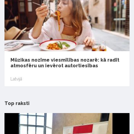
Mūzikas nozīme viesmīlības nozarē: kā radīt
atmosfēru un ievērot autortiesības
Latvijā
Top raksti