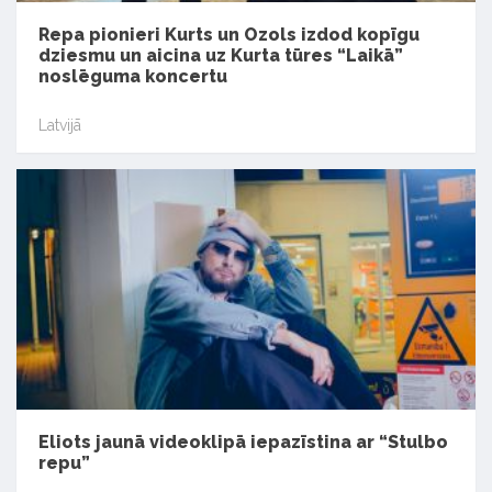
Repa pionieri Kurts un Ozols izdod kopīgu
dziesmu un aicina uz Kurta tūres “Laikā”
noslēguma koncertu
Latvijā
Eliots jaunā videoklipā iepazīstina ar “Stulbo
repu”