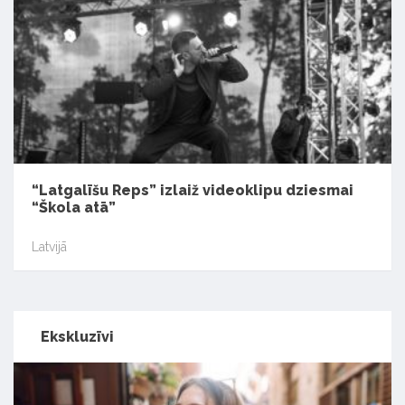
“Latgalīšu Reps” izlaiž videoklipu dziesmai
“Škola atā”
Latvijā
Ekskluzīvi