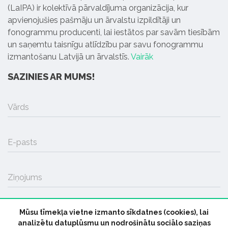
(LaIPA) ir kolektīvā pārvaldījuma organizācija, kur
apvienojušies pašmāju un ārvalstu izpildītāji un
fonogrammu producenti, lai iestātos par savām tiesībām
un saņemtu taisnīgu atlīdzību par savu fonogrammu
izmantošanu Latvijā un ārvalstīs.
Vairāk
SAZINIES AR MUMS!
Vārds
E-pasts
Ziņojums
Mūsu tīmekļa vietne izmanto sīkdatnes (cookies), lai
SŪTĪT
analizētu datuplūsmu un nodrošinātu sociālo saziņas