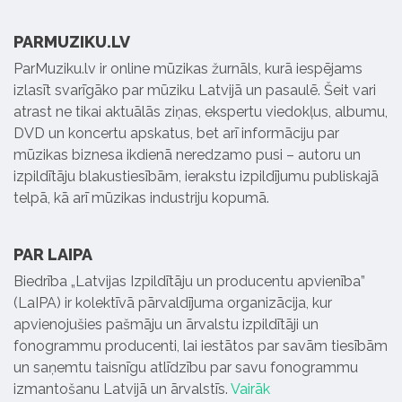
PARMUZIKU.LV
ParMuziku.lv ir online mūzikas žurnāls, kurā iespējams
izlasīt svarīgāko par mūziku Latvijā un pasaulē. Šeit vari
atrast ne tikai aktuālās ziņas, ekspertu viedokļus, albumu,
DVD un koncertu apskatus, bet arī informāciju par
mūzikas biznesa ikdienā neredzamo pusi – autoru un
izpildītāju blakustiesībām, ierakstu izpildījumu publiskajā
telpā, kā arī mūzikas industriju kopumā.
PAR LAIPA
Biedrība „Latvijas Izpildītāju un producentu apvienība”
(LaIPA) ir kolektīvā pārvaldījuma organizācija, kur
apvienojušies pašmāju un ārvalstu izpildītāji un
fonogrammu producenti, lai iestātos par savām tiesībām
un saņemtu taisnīgu atlīdzību par savu fonogrammu
izmantošanu Latvijā un ārvalstīs.
Vairāk