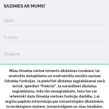
SAZINIES AR MUMS!
Vārds
E-pasts
Ziņojums
Mūsu tīmekļa vietne izmanto sīkdatnes (cookies), lai
SŪTĪT
analizētu datuplūsmu un nodrošinātu sociālo saziņas
līdzekļu funkcijas. Ja piekrītat sīkdatņu saglabāšanai savā
ierīcē, spiediet “Piekrist”. Ja noraidīsiet sīkdatņu
saglabāšanu, mēs tās nesaglabāsim, taču tas var
ietekmēt dažu tīmekļa vietnes funkciju darbību. Lai
iegūtu papildu informāciju par izmantotajām sīkdatnēm,
© 2026 parmuziku.lv, visas tiesības paturētas
to ievāktajiem datiem, izmantotājiem un Jūsu tiesībām,