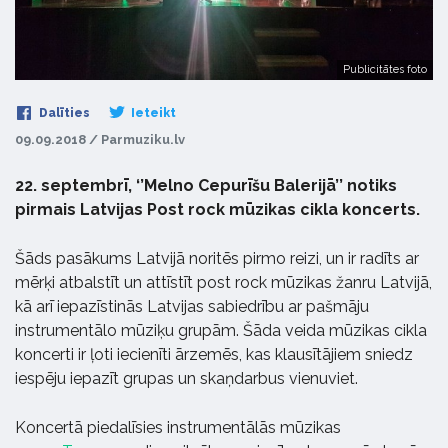
Publicitātes foto
Dalīties
Ieteikt
09.09.2018 / Parmuziku.lv
22. septembrī, ‘’Melno Cepurīšu Balerijā’’ notiks
pirmais Latvijas Post rock mūzikas cikla koncerts.
Šāds pasākums Latvijā noritēs pirmo reizi, un ir radīts ar
mērķi atbalstīt un attīstīt post rock mūzikas žanru Latvijā,
kā arī iepazīstinās Latvijas sabiedrību ar pašmāju
instrumentālo mūziķu grupām. Šāda veida mūzikas cikla
koncerti ir ļoti iecienīti ārzemēs, kas klausītājiem sniedz
iespēju iepazīt grupas un skaņdarbus vienuviet.
Koncertā piedalīsies instrumentālās mūzikas