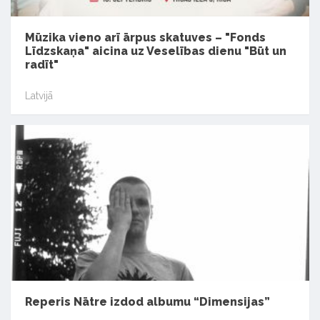
Mūzika vieno arī ārpus skatuves – "Fonds
Līdzskaņa" aicina uz Veselības dienu "Būt un
radīt"
Latvijā
Reperis Nātre izdod albumu “Dimensijas”