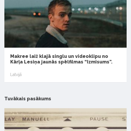
Makree laiž klajā singlu un videoklipu no
Kārļa Lesiņa jaunās spēlfilmas “Izmisums”.
Latvijā
Tuvākais pasākums