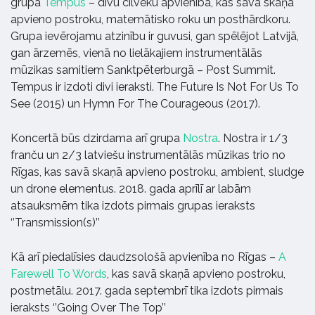
grupa
Tempus
– divu cilvēku apvienība, kas savā skaņā
apvieno postroku, matemātisko roku un posthārdkoru.
Grupa ievērojamu atzinību ir guvusi, gan spēlējot Latvijā,
gan ārzemēs, vienā no lielākajiem instrumentālās
mūzikas samitiem Sanktpēterburgā – Post Summit.
Tempus ir izdoti divi ieraksti. The Future Is Not For Us To
See (2015) un Hymn For The Courageous (2017).
Koncertā būs dzirdama arī grupa
Nostra
. Nostra ir 1/3
franču un 2/3 latviešu instrumentālās mūzikas trio no
Rīgas, kas savā skaņā apvieno postroku, ambient, sludge
un drone elementus. 2018. gada aprīlī ar labām
atsauksmēm tika izdots pirmais grupas ieraksts
‘’Transmission(s)’’
Kā arī piedalīsies daudzsološā apvienība no Rīgas –
A
Farewell To Words
, kas savā skaņā apvieno postroku,
postmetālu. 2017. gada septembrī tika izdots pirmais
ieraksts ‘’Going Over The Top’’