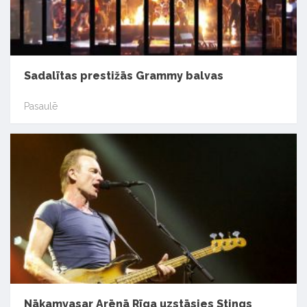
Sadalītas prestižās Grammy balvas
Pasaulē
Nākamvasar Arēnā Rīga uzstāsies Stings