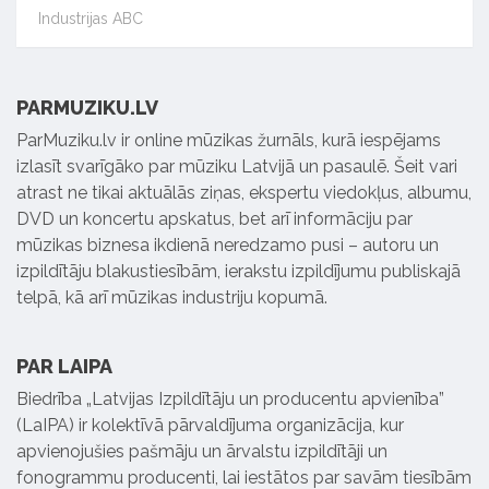
Industrijas ABC
PARMUZIKU.LV
ParMuziku.lv ir online mūzikas žurnāls, kurā iespējams
izlasīt svarīgāko par mūziku Latvijā un pasaulē. Šeit vari
atrast ne tikai aktuālās ziņas, ekspertu viedokļus, albumu,
DVD un koncertu apskatus, bet arī informāciju par
mūzikas biznesa ikdienā neredzamo pusi – autoru un
izpildītāju blakustiesībām, ierakstu izpildījumu publiskajā
telpā, kā arī mūzikas industriju kopumā.
PAR LAIPA
Biedrība „Latvijas Izpildītāju un producentu apvienība”
(LaIPA) ir kolektīvā pārvaldījuma organizācija, kur
apvienojušies pašmāju un ārvalstu izpildītāji un
fonogrammu producenti, lai iestātos par savām tiesībām