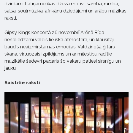
dzirdami Latīņamerikas džeza motīvi, samba, rumba,
salsa, soulmūzika, afrikāņu dziedājumi un arābu mūzikas
raksti.
Gipsy Kings koncertā 26.novembrī Arēnā Rīga
nenoliedzami valdīs lieliska atmosfēra, un klausītāji
baudīs neaizmirstamas emocijas. Valdzinošā ģitāru
skaņa, virtuozais izpildījums un ar mīlestību radītie
muzikālie šedevri padarīs šo vakaru patiesi sirsnīgu un
jauku.
Saistītie raksti