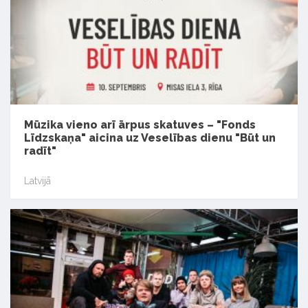
Mūzika vieno arī ārpus skatuves – "Fonds
Līdzskaņa" aicina uz Veselības dienu "Būt un
radīt"
Latvijā