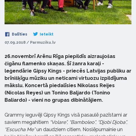
Dalīties
Ieteikt
07.09.2018 / Parmuziku.lv
26.novembrī Arēnu Rīga piepildīs aizraujošas
čigānu flamenko skaņas. Šī žanra karaļi -
leģendārie Gipsy Kings - priecēs Latvijas publiku ar
brīnišķīgu mūziku un neticami virtuozu izpildījuma
mākslu. Koncertā piedalīsies Nikolass Reijes
(Nicolas Reyes) un Tonino Baljardo (Tonino
Baliardo) - vieni no grupas dibinātājiem.
Grammy ieguvēji Gipsy Kings visā pasaulē pazīstami ar
saviem megahitiem
“
Volare”,
“
Bamboleo”,
“
Djobi Djoba”,
“
Escucha Me”
un daudziem citiem. Noslēpumainie un