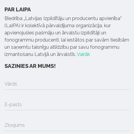
PAR LAIPA
Biedrība „Latvijas Izpildītāju un producentu apvienība”
(LaIPA) ir kolektīvā pārvaldījuma organizācija, kur
apvienojušies pašmāju un ārvalstu izpildītāji un
fonogrammu producenti, lai iestātos par savām tiesībām
un saņemtu taisnīgu atlīdzību par savu fonogrammu
izmantošanu Latvijā un ārvalstīs.
Vairāk
SAZINIES AR MUMS!
Vārds
E-pasts
Ziņojums