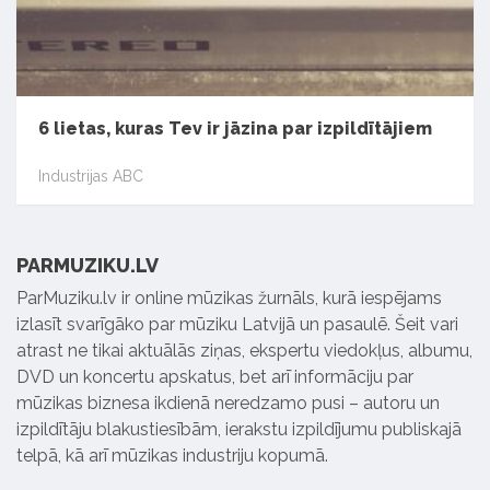
6 lietas, kuras Tev ir jāzina par izpildītājiem
Industrijas ABC
PARMUZIKU.LV
ParMuziku.lv ir online mūzikas žurnāls, kurā iespējams
izlasīt svarīgāko par mūziku Latvijā un pasaulē. Šeit vari
atrast ne tikai aktuālās ziņas, ekspertu viedokļus, albumu,
DVD un koncertu apskatus, bet arī informāciju par
mūzikas biznesa ikdienā neredzamo pusi – autoru un
izpildītāju blakustiesībām, ierakstu izpildījumu publiskajā
telpā, kā arī mūzikas industriju kopumā.