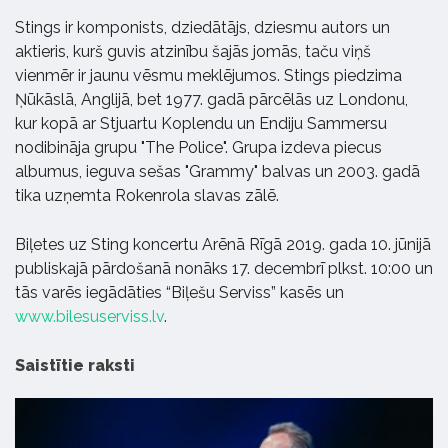
Stings ir komponists, dziedātājs, dziesmu autors un
aktieris, kurš guvis atzinību šajās jomās, taču viņš
vienmēr ir jaunu vēsmu meklējumos. Stings piedzima
Ņūkāslā, Anglijā, bet 1977. gadā pārcēlās uz Londonu,
kur kopā ar Stjuartu Koplendu un Endiju Sammersu
nodibināja grupu "The Police". Grupa izdeva piecus
albumus, ieguva sešas "Grammy" balvas un 2003. gadā
tika uzņemta Rokenrola slavas zālē.
Biļetes uz Sting koncertu Arēnā Rīgā 2019. gada 10. jūnijā
publiskajā pārdošanā nonāks 17. decembrī plkst. 10:00 un
tās varēs iegādāties “Biļešu Serviss” kasēs un
www.bilesuserviss.lv
.
Saistītie raksti