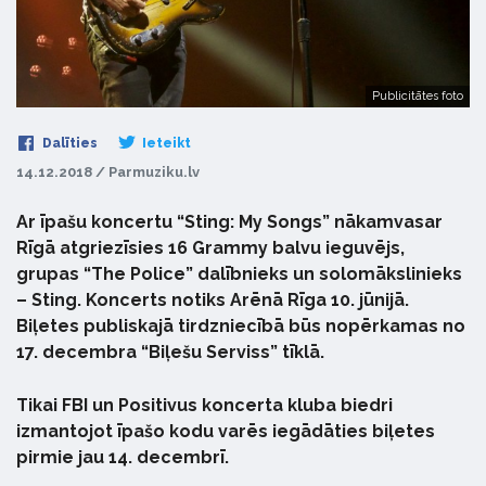
Publicitātes foto
Dalīties
Ieteikt
14.12.2018 / Parmuziku.lv
Ar īpašu koncertu “Sting: My Songs” nākamvasar
Rīgā atgriezīsies 16 Grammy balvu ieguvējs,
grupas “The Police” dalībnieks un solomākslinieks
– Sting. Koncerts notiks Arēnā Rīga 10. jūnijā.
Biļetes publiskajā tirdzniecībā būs nopērkamas no
17. decembra “Biļešu Serviss” tīklā.
Tikai FBI un Positivus koncerta kluba biedri
izmantojot īpašo kodu varēs iegādāties biļetes
pirmie jau 14. decembrī.