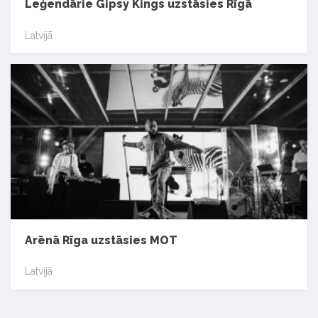
Leģendārie Gipsy Kings uzstāsies Rīgā
Latvijā
Arēnā Rīga uzstāsies MOT
Latvijā