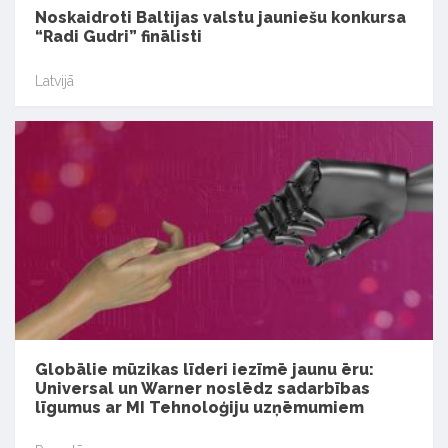
Noskaidroti Baltijas valstu jauniešu konkursa
“Radi Gudri” finālisti
Latvijā
Globālie mūzikas līderi iezīmē jaunu ēru:
Universal un Warner noslēdz sadarbības
līgumus ar MI Tehnoloģiju uzņēmumiem