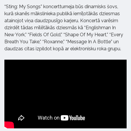
“Sting: My Songs” koncertturneja būs dinamisks šovs,
kurā skanēs mākslinieka publikā iemīļotākās dziesmas
atainojot viņa daudzpusīgo karjeru. Koncertā varēsim
dzirdēt tādas mīlētākās dziesmās kā “Englishman In
New York,” “Fields Of Gold,” “Shape Of My Heart,” “Every
Breath You Take,” “Roxanne,” “Message In A Bottle” un
daudzas citas izpildot kopā ar elektronisku roka grupu.