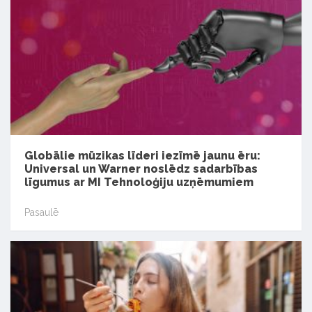
Globālie mūzikas līderi iezīmē jaunu ēru:
Universal un Warner noslēdz sadarbības
līgumus ar MI Tehnoloģiju uzņēmumiem
Pasaulē