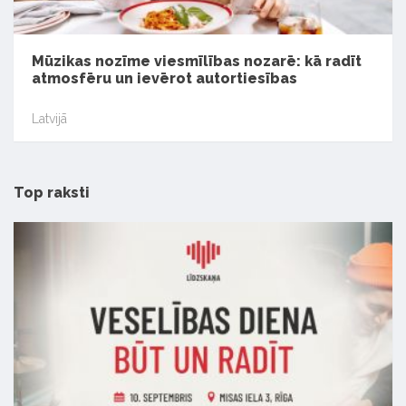
Mūzikas nozīme viesmīlības nozarē: kā radīt
atmosfēru un ievērot autortiesības
Latvijā
Top raksti