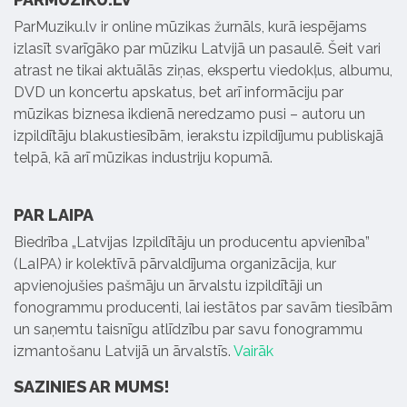
ParMuziku.lv ir online mūzikas žurnāls, kurā iespējams
izlasīt svarīgāko par mūziku Latvijā un pasaulē. Šeit vari
atrast ne tikai aktuālās ziņas, ekspertu viedokļus, albumu,
DVD un koncertu apskatus, bet arī informāciju par
mūzikas biznesa ikdienā neredzamo pusi – autoru un
izpildītāju blakustiesībām, ierakstu izpildījumu publiskajā
telpā, kā arī mūzikas industriju kopumā.
PAR LAIPA
Biedrība „Latvijas Izpildītāju un producentu apvienība”
(LaIPA) ir kolektīvā pārvaldījuma organizācija, kur
apvienojušies pašmāju un ārvalstu izpildītāji un
fonogrammu producenti, lai iestātos par savām tiesībām
un saņemtu taisnīgu atlīdzību par savu fonogrammu
izmantošanu Latvijā un ārvalstīs.
Vairāk
SAZINIES AR MUMS!