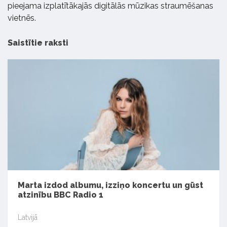
pieejama izplatītākajās digitālās mūzikas straumēšanas
vietnēs.
Saistītie raksti
Marta izdod albumu, izziņo koncertu un gūst
atzinību BBC Radio 1
Latvijā