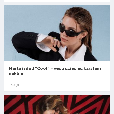
Marta izdod “Cool” – vēsu dziesmu karstām
naktīm
Latvijā