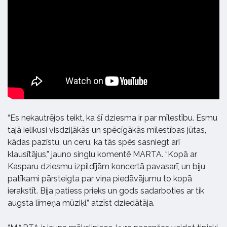
“Es nekautrējos teikt, ka šī dziesma ir par mīlestību. Esmu
tajā ielikusi visdziļākās un spēcīgākās mīlestības jūtas,
kādas pazīstu, un ceru, ka tās spēs sasniegt arī
klausītājus,” jauno singlu komentē MARTA. “Kopā ar
Kasparu dziesmu izpildījām koncertā pavasarī, un biju
patīkami pārsteigta par viņa piedāvājumu to kopā
ierakstīt. Bija patiess prieks un gods sadarboties ar tik
augsta līmeņa mūziķi,” atzīst dziedātāja.