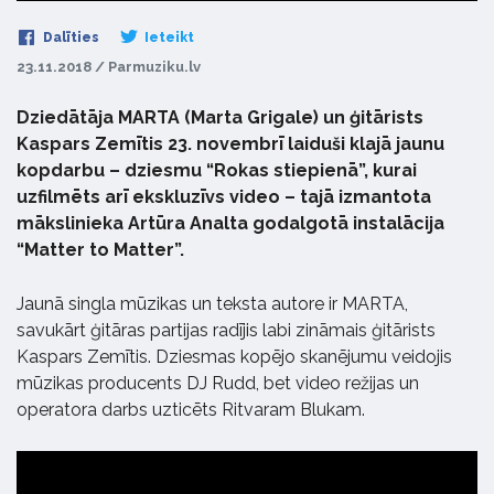
Dalīties
Ieteikt
23.11.2018 / Parmuziku.lv
Dziedātāja MARTA (Marta Grigale) un ģitārists
Kaspars Zemītis 23. novembrī laiduši klajā jaunu
kopdarbu – dziesmu “Rokas stiepienā”, kurai
uzfilmēts arī ekskluzīvs video – tajā izmantota
mākslinieka Artūra Analta godalgotā instalācija
“Matter to Matter”.
Jaunā singla mūzikas un teksta autore ir MARTA,
savukārt ģitāras partijas radījis labi zināmais ģitārists
Kaspars Zemītis. Dziesmas kopējo skanējumu veidojis
mūzikas producents DJ Rudd, bet video režijas un
operatora darbs uzticēts Ritvaram Blukam.