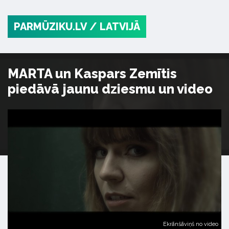
PARMŪZIKU.LV
/ LATVIJĀ
MARTA un Kaspars Zemītis
piedāvā jaunu dziesmu un video
Ekrānšāviņš no video