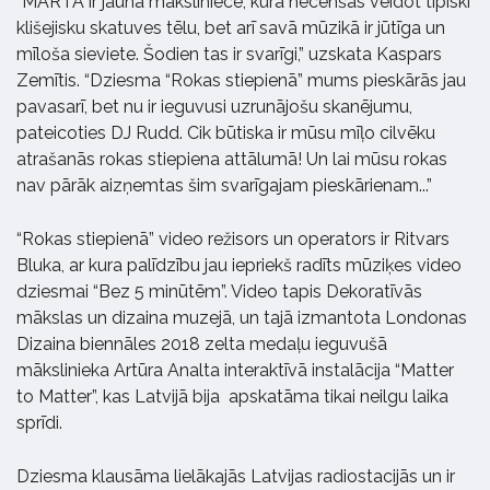
“MARTA ir jauna māksliniece, kura necenšas veidot tipiski
klišejisku skatuves tēlu, bet arī savā mūzikā ir jūtīga un
mīloša sieviete. Šodien tas ir svarīgi,” uzskata Kaspars
Zemītis. “Dziesma “Rokas stiepienā” mums pieskārās jau
pavasarī, bet nu ir ieguvusi uzrunājošu skanējumu,
pateicoties DJ Rudd. Cik būtiska ir mūsu mīļo cilvēku
atrašanās rokas stiepiena attālumā! Un lai mūsu rokas
nav pārāk aizņemtas šim svarīgajam pieskārienam...”
“Rokas stiepienā” video režisors un operators ir Ritvars
Bluka, ar kura palīdzību jau iepriekš radīts mūziķes video
dziesmai “Bez 5 minūtēm”. Video tapis Dekoratīvās
mākslas un dizaina muzejā, un tajā izmantota Londonas
Dizaina biennāles 2018 zelta medaļu ieguvušā
mākslinieka Artūra Analta interaktīvā instalācija “Matter
to Matter”, kas Latvijā bija apskatāma tikai neilgu laika
sprīdi.
Dziesma klausāma lielākajās Latvijas radiostacijās un ir