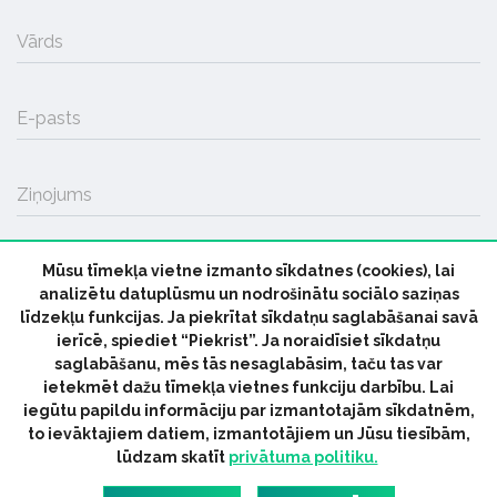
Vārds
E-pasts
Ziņojums
Mūsu tīmekļa vietne izmanto sīkdatnes (cookies), lai
SŪTĪT
analizētu datuplūsmu un nodrošinātu sociālo saziņas
līdzekļu funkcijas. Ja piekrītat sīkdatņu saglabāšanai savā
ierīcē, spiediet “Piekrist”. Ja noraidīsiet sīkdatņu
saglabāšanu, mēs tās nesaglabāsim, taču tas var
ietekmēt dažu tīmekļa vietnes funkciju darbību. Lai
iegūtu papildu informāciju par izmantotajām sīkdatnēm,
© 2026 parmuziku.lv, visas tiesības paturētas
to ievāktajiem datiem, izmantotājiem un Jūsu tiesībām,
lūdzam skatīt
privātuma politiku.
RSS:
ParMuziku.lv
Mūzikas Ziņas
Industrijas Ziņas
Industrijas ABC
Mūzika Biznesam
Latvijas oficiālais