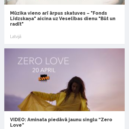
Mūzika vieno arī ārpus skatuves – "Fonds
Līdzskaņa" aicina uz Veselības dienu "Būt un
radīt"
Latvijā
VIDEO: Aminata piedāvā jaunu singlu “Zero
Love”