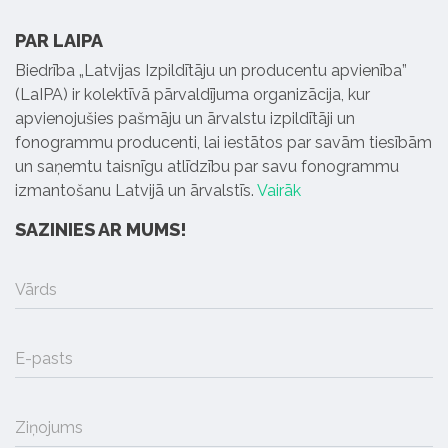
PAR LAIPA
Biedrība „Latvijas Izpildītāju un producentu apvienība”
(LaIPA) ir kolektīvā pārvaldījuma organizācija, kur
apvienojušies pašmāju un ārvalstu izpildītāji un
fonogrammu producenti, lai iestātos par savām tiesībām
un saņemtu taisnīgu atlīdzību par savu fonogrammu
izmantošanu Latvijā un ārvalstīs.
Vairāk
SAZINIES AR MUMS!
Vārds
E-pasts
Ziņojums