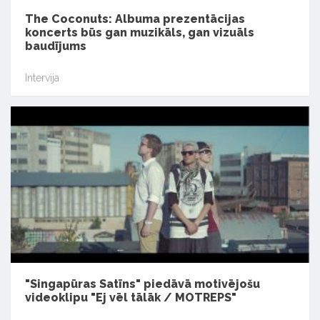
The Coconuts: Albuma prezentācijas
koncerts būs gan muzikāls, gan vizuāls
baudījums
Intervija
"Singapūras Satīns" piedāvā motivējošu
videoklipu "Ej vēl tālāk / MOTREPS"