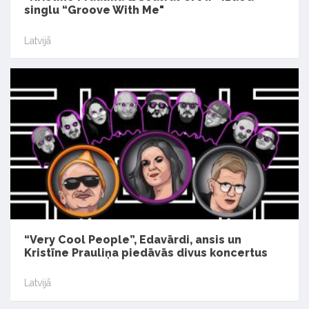
singlu “Groove With Me"
Latvijā
“Very Cool People”, Edavārdi, ansis un
Kristīne Prauliņa piedāvās divus koncertus
Latvijā