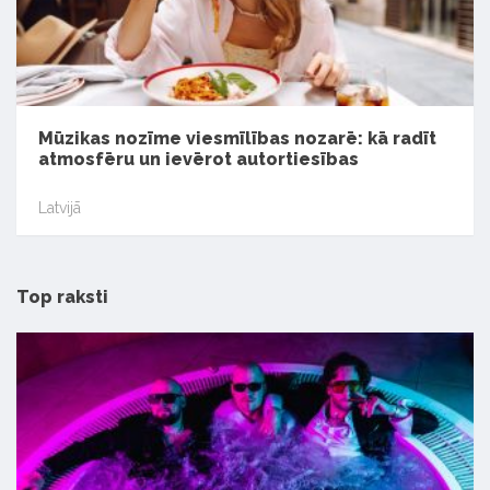
Mūzikas nozīme viesmīlības nozarē: kā radīt
atmosfēru un ievērot autortiesības
Latvijā
Top raksti