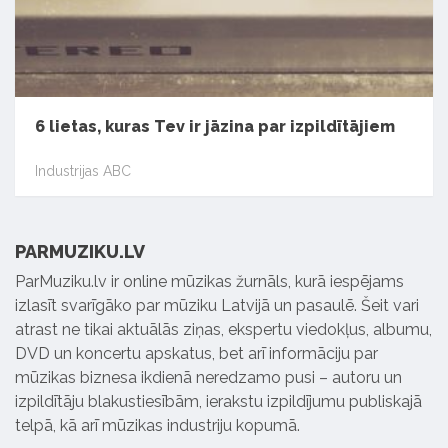
6 lietas, kuras Tev ir jāzina par izpildītājiem
Industrijas ABC
PARMUZIKU.LV
ParMuziku.lv ir online mūzikas žurnāls, kurā iespējams
izlasīt svarīgāko par mūziku Latvijā un pasaulē. Šeit vari
atrast ne tikai aktuālās ziņas, ekspertu viedokļus, albumu,
DVD un koncertu apskatus, bet arī informāciju par
mūzikas biznesa ikdienā neredzamo pusi – autoru un
izpildītāju blakustiesībām, ierakstu izpildījumu publiskajā
telpā, kā arī mūzikas industriju kopumā.