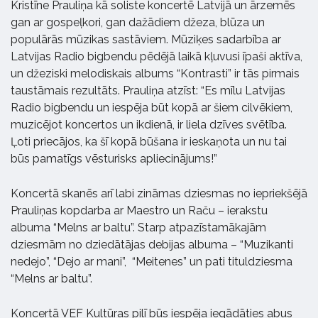
Kristīne Prauliņa kā soliste koncertē Latvijā un ārzemēs
gan ar gospeļkori, gan dažādiem džeza, blūza un
populārās mūzikas sastāviem. Mūziķes sadarbība ar
Latvijas Radio bigbendu pēdējā laikā kļuvusi īpaši aktīva,
un džeziski melodiskais albums “Kontrasti” ir tās pirmais
taustāmais rezultāts. Prauliņa atzīst: “Es mīlu Latvijas
Radio bigbendu un iespēja būt kopā ar šiem cilvēkiem,
muzicējot koncertos un ikdienā, ir liela dzīves svētība.
Ļoti priecājos, ka šī kopā būšana ir ieskaņota un nu tai
būs pamatīgs vēsturisks apliecinājums!”
Koncertā skanēs arī labi zināmas dziesmas no iepriekšējā
Prauliņas kopdarba ar Maestro un Raču – ierakstu
albuma “Melns ar baltu”. Starp atpazīstamākajām
dziesmām no dziedātājas debijas albuma – “Muzikanti
nedejo”, “Dejo ar mani”, “Meitenes” un pati tituldziesma
“Melns ar baltu”.
Koncertā VEF Kultūras pilī būs iespēja iegādāties abus