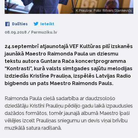
K.Prauliņa. Foto: Ritvars Stankevičs
Dalīties
Ieteikt
08.09.2018 / Parmuziku.lv
24.septembrī atjaunotajā VEF Kultūras pilī izskanēs
jaunākā Maestro Raimonda Paula un dziesmu
tekstu autora Guntara Rača koncertprogramma
“Kontrasti”, kurā valsts simtgades sajūtu melodijas
izdziedās Kristīne Prauliņa, izspēlēs Latvijas Radio
bigbends un pats Maestro Raimonds Pauls.
Raimonda Paula ciešā sadarbība ar daudzsološo
dziedātāju Kristīni Prauliņu pēdējo gadu laikā izpaudusies
dažādos formātos, tomēr jaunajā albumā Maestro īpaši
vēlējies izcelt Prauliņas sniegumu un devis viņai brīvību
muzikālā satura radīšanā.