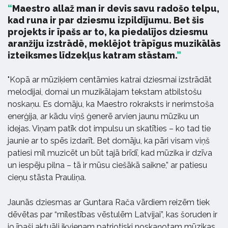
Maestro allaž man ir devis savu radošo telpu,
kad runa ir par dziesmu izpildījumu. Bet šis
projekts ir īpašs ar to, ka piedalījos dziesmu
aranžiju izstrādē, meklējot trāpīgus muzikālās
izteiksmes līdzekļus katram stāstam.
"Kopā ar mūziķiem centāmies katrai dziesmai izstrādāt
melodijai, domai un muzikālajam tekstam atbilstošu
noskaņu. Es domāju, ka Maestro rokraksts ir nerimstoša
enerģija, ar kādu viņš ģenerē arvien jaunu mūziku un
idejas. Viņam patīk dot impulsu un skatīties – ko tad tie
jaunie ar to spēs izdarīt. Bet domāju, ka pāri visam viņš
patiesi mīl muzicēt un būt tajā brīdī, kad mūzika ir dzīva
un iespēju pilna – tā ir mūsu ciešākā saikne,” ar patiesu
cieņu stāsta Prauliņa.
Jaunās dziesmas ar Guntara Rača vārdiem reizēm tiek
dēvētas par “mīlestības vēstulēm Latvijai”, kas šoruden ir
jo īpaši aktuāli ikvienam patriotiski noskaņotam mūzikas