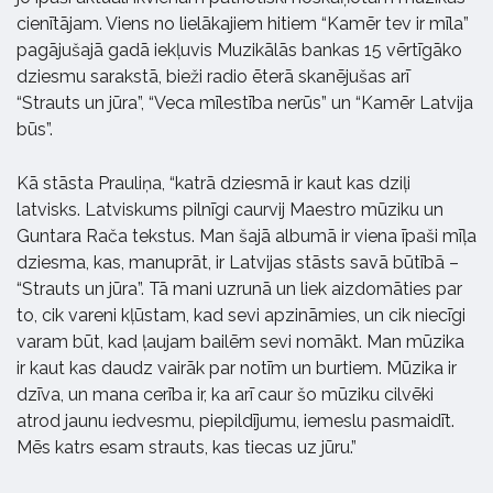
cienītājam. Viens no lielākajiem hitiem “Kamēr tev ir mīla”
pagājušajā gadā iekļuvis Muzikālās bankas 15 vērtīgāko
dziesmu sarakstā, bieži radio ēterā skanējušas arī
“Strauts un jūra”, “Veca mīlestība nerūs” un “Kamēr Latvija
būs”.
Kā stāsta Prauliņa, “katrā dziesmā ir kaut kas dziļi
latvisks. Latviskums pilnīgi caurvij Maestro mūziku un
Guntara Rača tekstus. Man šajā albumā ir viena īpaši mīļa
dziesma, kas, manuprāt, ir Latvijas stāsts savā būtībā –
“Strauts un jūra”. Tā mani uzrunā un liek aizdomāties par
to, cik vareni kļūstam, kad sevi apzināmies, un cik niecīgi
varam būt, kad ļaujam bailēm sevi nomākt. Man mūzika
ir kaut kas daudz vairāk par notīm un burtiem. Mūzika ir
dzīva, un mana cerība ir, ka arī caur šo mūziku cilvēki
atrod jaunu iedvesmu, piepildījumu, iemeslu pasmaidīt.
Mēs katrs esam strauts, kas tiecas uz jūru.”