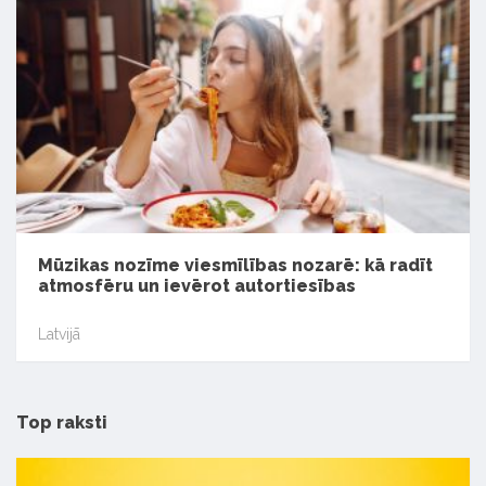
Mūzikas nozīme viesmīlības nozarē: kā radīt
atmosfēru un ievērot autortiesības
Latvijā
Top raksti