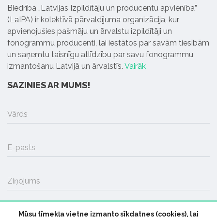
Biedrība „Latvijas Izpildītāju un producentu apvienība”
(LaIPA) ir kolektīvā pārvaldījuma organizācija, kur
apvienojušies pašmāju un ārvalstu izpildītāji un
fonogrammu producenti, lai iestātos par savām tiesībām
un saņemtu taisnīgu atlīdzību par savu fonogrammu
izmantošanu Latvijā un ārvalstīs.
Vairāk
SAZINIES AR MUMS!
Vārds
E-pasts
Ziņojums
Mūsu tīmekļa vietne izmanto sīkdatnes (cookies), lai