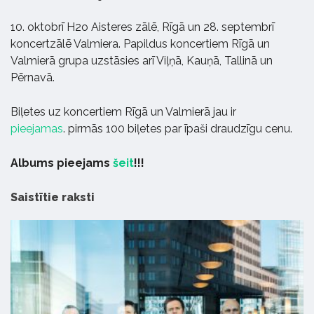
10. oktobrī H2o Aisteres zālē, Rīgā un 28. septembrī
koncertzālē Valmiera. Papildus koncertiem Rīgā un
Valmierā grupa uzstāsies arī Viļņā, Kauņā, Tallinā un
Pērnavā.
Biļetes uz koncertiem Rīgā un Valmierā jau ir
pieejamas
. pirmās 100 biļetes par īpaši draudzīgu cenu.
Albums pieejams
šeit
!!!
Saistītie raksti