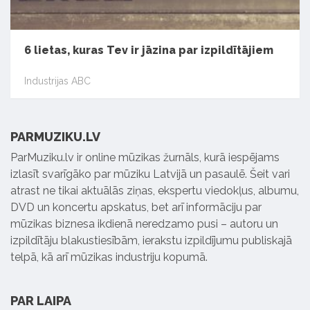
6 lietas, kuras Tev ir jāzina par izpildītājiem
Industrijas ABC
PARMUZIKU.LV
ParMuziku.lv ir online mūzikas žurnāls, kurā iespējams
izlasīt svarīgāko par mūziku Latvijā un pasaulē. Šeit vari
atrast ne tikai aktuālās ziņas, ekspertu viedokļus, albumu,
DVD un koncertu apskatus, bet arī informāciju par
mūzikas biznesa ikdienā neredzamo pusi – autoru un
izpildītāju blakustiesībām, ierakstu izpildījumu publiskajā
telpā, kā arī mūzikas industriju kopumā.
PAR LAIPA