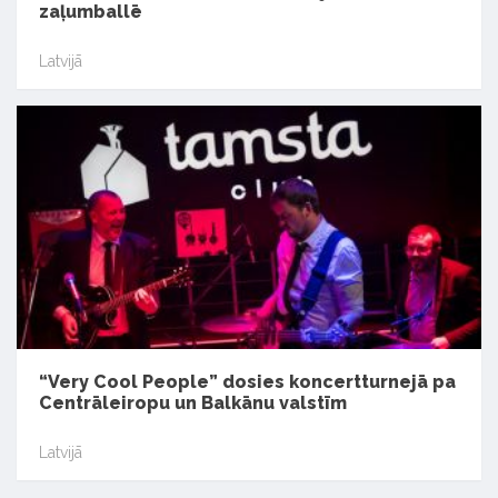
zaļumballē
Latvijā
“Very Cool People” dosies koncertturnejā pa
Centrāleiropu un Balkānu valstīm
Latvijā