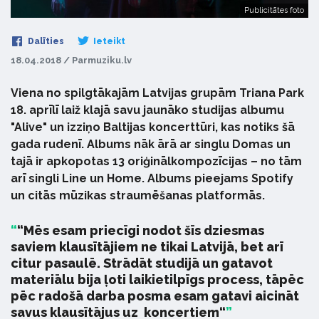
Publicitātes foto
Dalīties
Ieteikt
18.04.2018 / Parmuziku.lv
Viena no spilgtākajām Latvijas grupām Triana Park
18. aprīlī laiž klajā savu jaunāko studijas albumu
"Alive" un izziņo Baltijas koncerttūri, kas notiks šā
gada rudenī. Albums nāk ārā ar singlu Domas un
tajā ir apkopotas 13 oriģinālkompozīcijas – no tām
arī singli Line un Home. Albums pieejams Spotify
un citās mūzikas straumēšanas platformās.
“Mēs esam priecīgi nodot šīs dziesmas
saviem klausītājiem ne tikai Latvijā, bet arī
citur pasaulē. Strādāt studijā un gatavot
materiālu bija ļoti laikietilpīgs process, tāpēc
pēc radošā darba posma esam gatavi aicināt
savus klausītājus uz
koncertiem“