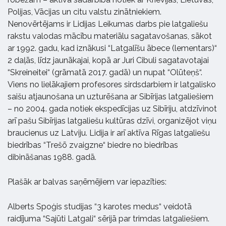
Polijas, Vācijas un citu valstu zinātniekiem.
Nenovērtējams ir Lidijas Leikumas darbs pie latgaliešu
rakstu valodas mācību materiālu sagatavošanas, sākot
ar 1992. gadu, kad iznākusi “Latgalīšu ābece (lementars)“
2 daļās, līdz jaunākajai, kopā ar Juri Cibuli sagatavotajai
“Skreineitei“ (grāmatā 2017. gadā) un nupat “Olūteņš“.
Viens no lielākajiem profesores sirdsdarbiem ir latgalisko
saišu atjaunošana un uzturēšana ar Sibīrijas latgaliešiem
– no 2004. gada notiek ekspedīcijas uz Sibīriju, atdzīvinot
arī pašu Sibīrijas latgaliešu kultūras dzīvi, organizējot viņu
braucienus uz Latviju. Lidija ir arī aktīva Rīgas latgaliešu
biedrības “Trešō zvaigzne“ biedre no biedrības
dibināšanas 1988. gadā.
Plašāk ar balvas saņēmējiem var iepazīties:
Alberts Spoģis studijas “3 karotes medus“ veidotā
raidījuma “Sajūti Latgali“ sērijā par trimdas latgaliešiem.