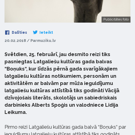
Publicitātes foto
Dalīties
Ieteikt
20.02.2018 / Parmuziku.lv
Svētdien, 25. februārī, jau desmito reizi tiks
pasniegtas Latgaliešu kultūras gada balvas
“Boņuks“, kur līdzās pērnā gada svarīgākajiem
latgaliešu kultūras notikumiem, personām un
aktivitātēm ar balvām par mūža ieguldījumu
latgaliešu kultūras attīstībā tiks godināti Vācijā
dzīvojošais literāts, skolotājs un sabiedriskais
darbinieks Alberts Spoģis un valodniece Lidija
Leikuma.
Pirmo reizi Latgaliešu kultūras gada balvā “Boņuks“ par
ieguldījumu latgaliešu kultūras attīstībā tiks godināts