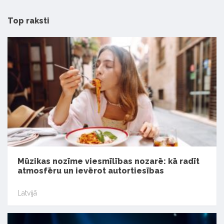
Top raksti
Mūzikas nozīme viesmīlības nozarē: kā radīt
atmosfēru un ievērot autortiesības
Latvijā