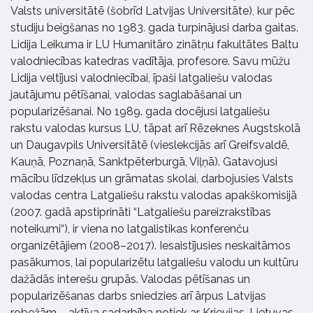
Valsts universitātē (šobrīd Latvijas Universitāte), kur pēc
studiju beigšanas no 1983. gada turpinājusi darba gaitas.
Lidija Leikuma ir LU Humanitāro zinātņu fakultātes Baltu
valodniecības katedras vadītāja, profesore. Savu mūžu
Lidija veltījusi valodniecībai, īpaši latgaliešu valodas
jautājumu pētīšanai, valodas saglabāšanai un
popularizēšanai. No 1989. gada docējusi latgaliešu
rakstu valodas kursus LU, tāpat arī Rēzeknes Augstskolā
un Daugavpils Universitātē (vieslekcijās arī Greifsvaldē,
Kauņā, Poznaņā, Sanktpēterburgā, Viļņā). Gatavojusi
mācību līdzekļus un grāmatas skolai, darbojusies Valsts
valodas centra Latgaliešu rakstu valodas apakškomisijā
(2007. gadā apstiprināti “Latgaliešu pareizrakstības
noteikumi“), ir viena no latgalistikas konferenču
organizētājiem (2008–2017). Iesaistījusies neskaitāmos
pasākumos, lai popularizētu latgaliešu valodu un kultūru
dažādās interešu grupās. Valodas pētīšanas un
popularizēšanas darbs sniedzies arī ārpus Latvijas
robežām – aktīva sadarbība notiek ar Krievijas, Lietuvas,