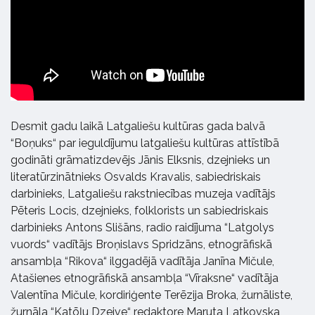
Desmit gadu laikā Latgaliešu kultūras gada balvā
“Boņuks“ par ieguldījumu latgaliešu kultūras attīstībā
godināti grāmatizdevējs Jānis Elksnis, dzejnieks un
literatūrzinātnieks Osvalds Kravalis, sabiedriskais
darbinieks, Latgaliešu rakstniecības muzeja vadītājs
Pēteris Locis, dzejnieks, folklorists un sabiedriskais
darbinieks Antons Slišāns, radio raidījuma “Latgolys
vuords“ vadītājs Broņislavs Spridzāns, etnogrāfiskā
ansambļa “Rikova“ ilggadējā vadītāja Janīna Mičule,
Atašienes etnogrāfiskā ansambļa “Vīraksne“ vadītāja
Valentīna Mičule, kordiriģente Terēzija Broka, žurnāliste,
žurnāla “Katōļu Dzeive“ redaktore Maruta Latkovska,