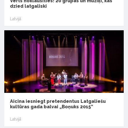
Vērts noklausīties! 20 grupas un mūziķi, kas
dzied latgaliski
Latvijā
Aicina iesniegt pretendentus Latgaliešu
kultūras gada balvai „Boņuks 2015”
Latvijā