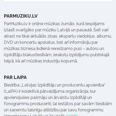
PARMUZIKU.LV
ParMuziku.lv ir online mūzikas žurnāls, kurā iespējams
izlasīt svarīgāko par mūziku Latvijā un pasaulē. Šeit vari
atrast ne tikai aktuālās ziņas, ekspertu viedokļus, albumu,
DVD un koncertu apskatus, bet arī informāciju par
mūzikas biznesa ikdienā neredzamo pusi – autoru un
izpildītāju blakustiesībām, ierakstu izpildījumu publiskajā
telpā, kā arī mūzikas industriju kopumā.
PAR LAIPA
Biedrība „Latvijas Izpildītāju un producentu apvienība”
(LaIPA) ir kolektīvā pārvaldījuma organizācija, kur
apvienojušies pašmāju un ārvalstu izpildītāji un
fonogrammu producenti, lai iestātos par savām tiesībām
un saņemtu taisnīgu atlīdzību par savu fonogrammu