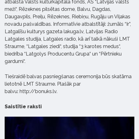
atbalsta Valsts kultūrkapitāla fonds, AS “Latvijas valsts
meži“, Rēzeknes pilsētas dome, Balvu, Dagdas,
Daugavpils, Preiļu, Rēzeknes, Riebiņu, Rugāju un Viļakas
novadu pašvaldības. Informatīvie atbalstītāji: žurnāls “Ir”,
Latgalīšu kulturys gazeta lakuga.lv, Latvijas Radio
Latgales studija, Latgales radio, kā arī talkā nākuši LMT
Straume, “Latgales ziedi“, studija “3 karotes medus“,
biedrība “Latgolys Producentu Grupa“ un “Pērtnieku
gardumi“.
Tiešraidē balvas pasniegšanas ceremonija būs skatāma
lietotnē LMT Straume. Plašāk par
balvu:
http://bonuks.lv
.
Saistītie raksti