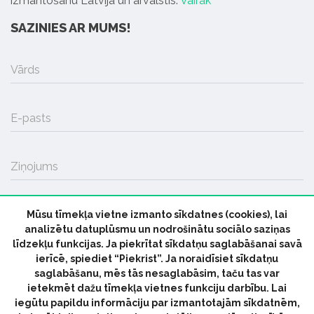
izmantošanu Latvijā un ārvalstīs.
Vairāk
SAZINIES AR MUMS!
Vārds
E-pasts
Ziņojums
Mūsu tīmekļa vietne izmanto sīkdatnes (cookies), lai
SŪTĪT
analizētu datuplūsmu un nodrošinātu sociālo saziņas
līdzekļu funkcijas. Ja piekrītat sīkdatņu saglabāšanai savā
ierīcē, spiediet “Piekrist”. Ja noraidīsiet sīkdatņu
saglabāšanu, mēs tās nesaglabāsim, taču tas var
ietekmēt dažu tīmekļa vietnes funkciju darbību. Lai
iegūtu papildu informāciju par izmantotajām sīkdatnēm,
© 2026 parmuziku.lv, visas tiesības paturētas