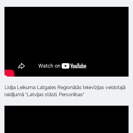
Lidija Leikuma Latgales Reģionālās televīzijas veidotajā
raidījumā “Latvijas stāsti. Personības“