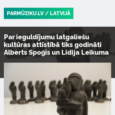
PARMŪZIKU.LV
/ LATVIJĀ
Par ieguldījumu latgaliešu
kultūras attīstībā tiks godināti
Alberts Spoģis un Lidija Leikuma