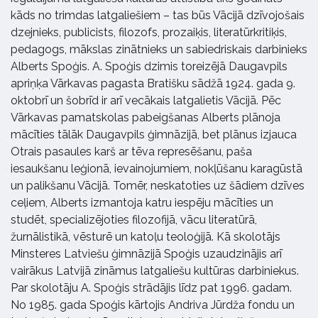
kāds no trimdas latgaliešiem – tas būs Vācijā dzīvojošais
dzejnieks, publicists, filozofs, prozaiķis, literatūrkritiķis,
pedagogs, mākslas zinātnieks un sabiedriskais darbinieks
Alberts Spoģis. A. Spoģis dzimis toreizējā Daugavpils
apriņķa Vārkavas pagasta Bratišku sādžā 1924. gada 9.
oktobrī un šobrīd ir arī vecākais latgalietis Vācijā. Pēc
Vārkavas pamatskolas pabeigšanas Alberts plānoja
mācīties tālāk Daugavpils ģimnāzijā, bet plānus izjauca
Otrais pasaules karš ar tēva represēšanu, paša
iesaukšanu leģionā, ievainojumiem, nokļūšanu karagūstā
un palikšanu Vācijā. Tomēr, neskatoties uz šādiem dzīves
ceļiem, Alberts izmantoja katru iespēju mācīties un
studēt, specializējoties filozofijā, vācu literatūrā,
žurnālistikā, vēsturē un katoļu teoloģijā. Kā skolotājs
Minsteres Latviešu ģimnāzijā Spoģis uzaudzinājis arī
vairākus Latvijā zināmus latgaliešu kultūras darbiniekus.
Par skolotāju A. Spoģis strādājis līdz pat 1996. gadam.
No 1985. gada Spoģis kārtojis Andriva Jūrdža fondu un