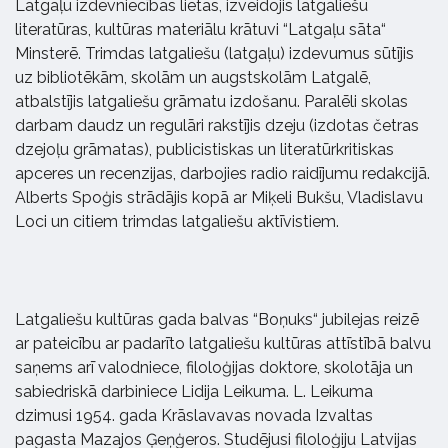
Latgaļu izdevniecības lietas, izveidojis latgaliešu
literatūras, kultūras materiālu krātuvi “Latgaļu sāta“
Minsterē. Trimdas latgaliešu (latgaļu) izdevumus sūtījis
uz bibliotēkām, skolām un augstskolām Latgalē,
atbalstījis latgaliešu grāmatu izdošanu. Paralēli skolas
darbam daudz un regulāri rakstījis dzeju (izdotas četras
dzejoļu grāmatas), publicistiskas un literatūrkritiskas
apceres un recenzijas, darbojies radio raidījumu redakcijā.
Alberts Spoģis strādājis kopā ar Miķeli Bukšu, Vladislavu
Loci un citiem trimdas latgaliešu aktīvistiem.
Latgaliešu kultūras gada balvas “Boņuks“ jubilejas reizē
ar pateicību ar padarīto latgaliešu kultūras attīstībā balvu
saņems arī valodniece, filoloģijas doktore, skolotāja un
sabiedriskā darbiniece Lidija Leikuma. L. Leikuma
dzimusi 1954. gada Krāslavavas novada Izvaltas
pagasta Mazajos Ģeņģeros. Studējusi filoloģiju Latvijas