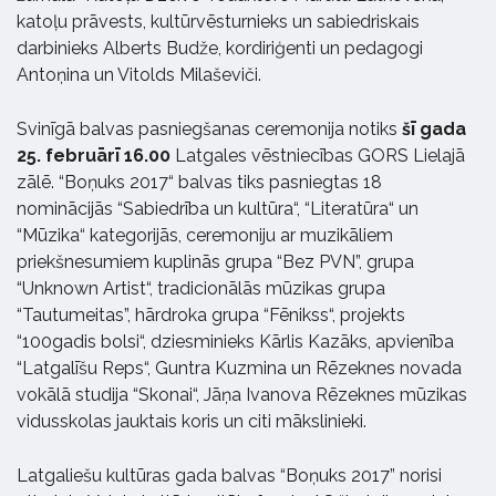
katoļu prāvests, kultūrvēsturnieks un sabiedriskais
darbinieks Alberts Budže, kordiriģenti un pedagogi
Antoņina un Vitolds Milaševiči.
Svinīgā balvas pasniegšanas ceremonija notiks
šī gada
25. februārī
16.00
Latgales vēstniecības GORS Lielajā
zālē. “Boņuks 2017“ balvas tiks pasniegtas 18
nominācijās “Sabiedrība un kultūra“, “Literatūra“ un
“Mūzika“ kategorijās, ceremoniju ar muzikāliem
priekšnesumiem kuplinās grupa “Bez PVN”, grupa
“Unknown Artist“, tradicionālās mūzikas grupa
“Tautumeitas”, hārdroka grupa “Fēnikss“, projekts
“100gadis bolsi“, dziesminieks Kārlis Kazāks, apvienība
“Latgalīšu Reps“, Guntra Kuzmina un Rēzeknes novada
vokālā studija “Skonai“, Jāņa Ivanova Rēzeknes mūzikas
vidusskolas jauktais koris un citi mākslinieki.
Latgaliešu kultūras gada balvas “Boņuks 2017” norisi