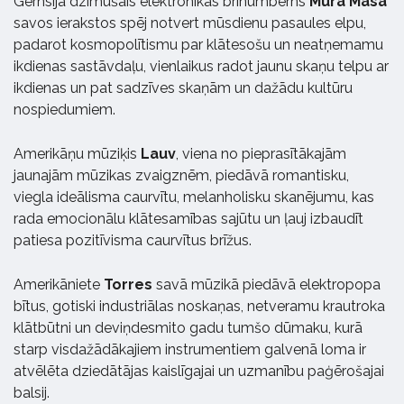
Gērnsijā dzimušais elektronikas brīnumbērns
Mura Masa
savos ierakstos spēj notvert mūsdienu pasaules elpu,
padarot kosmopolītismu par klātesošu un neatņemamu
ikdienas sastāvdaļu, vienlaikus radot jaunu skaņu telpu ar
ikdienas un pat sadzīves skaņām un dažādu kultūru
nospiedumiem.
Amerikāņu mūziķis
Lauv
, viena no pieprasītākajām
jaunajām mūzikas zvaigznēm, piedāvā romantisku,
viegla ideālisma caurvītu, melanholisku skanējumu, kas
rada emocionālu klātesamības sajūtu un ļauj izbaudīt
patiesa pozitīvisma caurvītus brīžus.
Amerikāniete
Torres
savā mūzikā piedāvā elektropopa
bītus, gotiski industriālas noskaņas, netveramu krautroka
klātbūtni un deviņdesmito gadu tumšo dūmaku, kurā
starp visdažādākajiem instrumentiem galvenā loma ir
atvēlēta dziedātājas kaislīgajai un uzmanību paģērošajai
balsij.