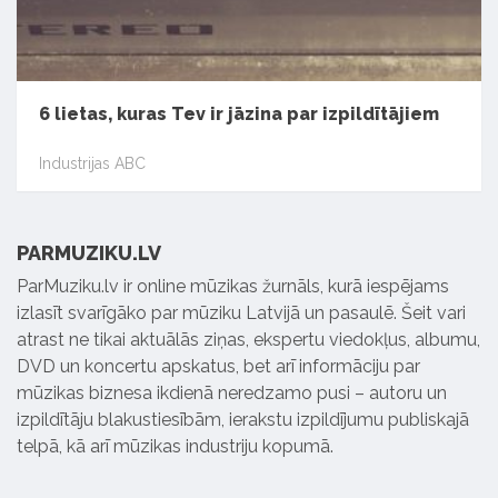
6 lietas, kuras Tev ir jāzina par izpildītājiem
Industrijas ABC
PARMUZIKU.LV
ParMuziku.lv ir online mūzikas žurnāls, kurā iespējams
izlasīt svarīgāko par mūziku Latvijā un pasaulē. Šeit vari
atrast ne tikai aktuālās ziņas, ekspertu viedokļus, albumu,
DVD un koncertu apskatus, bet arī informāciju par
mūzikas biznesa ikdienā neredzamo pusi – autoru un
izpildītāju blakustiesībām, ierakstu izpildījumu publiskajā
telpā, kā arī mūzikas industriju kopumā.