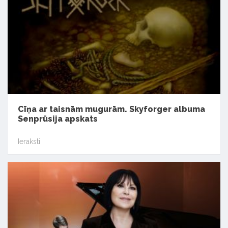
Cīņa ar taisnām mugurām. Skyforger albuma
Senprūsija apskats
Ieraksti