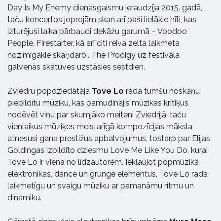
Day Is My Enemy dienasgaismu ieraudzīja 2015. gadā,
taču koncertos joprojām skan arī paši lielākie hīti, kas
izturējuši laika pārbaudi dekāžu garumā – Voodoo
People, Firestarter, kā arī citi reiva zelta laikmeta
nozīmīgākie skaņdarbi. The Prodigy uz festivāla
galvenās skatuves uzstāsies sestdien.
Zviedru popdziedātāja
Tove Lo
rada tumšu noskaņu
piepildītu mūziku, kas pamudinājis mūzikas kritiķus
nodēvēt viņu par skumjāko meiteni Zviedrijā, taču
vienlaikus mūziķes meistarīgā kompozīcijas māksla
atnesusi gana prestižus apbalvojumus, tostarp par Elijas
Goldingas izpildīto dziesmu Love Me Like You Do, kurai
Tove Lo ir viena no līdzautorēm. Iekļaujot popmūzikā
elektronikas, dance un grunge elementus, Tove Lo rada
laikmetīgu un svaigu mūziku ar pamanāmu ritmu un
dinamiku.