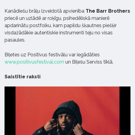
Kanādiešu brāļu izveidotā apvienība
The Barr Brothers
priecē un uzlādē ar roķīgu, psihedēliskā manierē
apdarinātu postfolku, kam papildu šķautnes piešķir
visdažādākie autentiskie instrumenti teju no visas
pasaules.
Biļetes uz Positivus festivālu var iegādāties
www.positivusfestival.com
un Biļešu Serviss tīklā.
Saistītie raksti