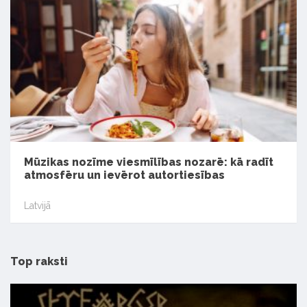
Mūzikas nozīme viesmīlības nozarē: kā radīt
atmosfēru un ievērot autortiesības
Latvijā
Top raksti