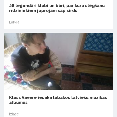
28 leģendāri klubi un bāri, par kuru slēgšanu
rīdziniekiem joprojām sāp sirds
Latvijā
Klāss Vāvere iesaka labākos latviešu mūzikas
albumus
Izlase