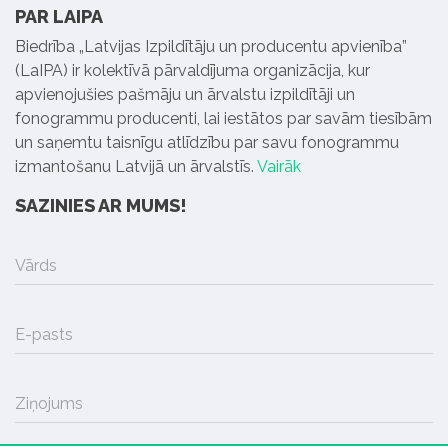
PAR LAIPA
Biedrība „Latvijas Izpildītāju un producentu apvienība”
(LaIPA) ir kolektīvā pārvaldījuma organizācija, kur
apvienojušies pašmāju un ārvalstu izpildītāji un
fonogrammu producenti, lai iestātos par savām tiesībām
un saņemtu taisnīgu atlīdzību par savu fonogrammu
izmantošanu Latvijā un ārvalstīs.
Vairāk
SAZINIES AR MUMS!
Vārds
E-pasts
Ziņojums