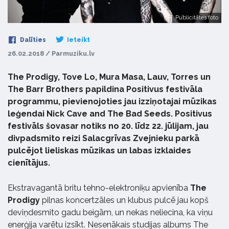
Publicitātes foto
Dalīties
Ieteikt
26.02.2018 / Parmuziku.lv
The Prodigy, Tove Lo, Mura Masa, Lauv, Torres un
The Barr Brothers papildina Positivus festivāla
programmu, pievienojoties jau izziņotajai mūzikas
leģendai Nick Cave and The Bad Seeds. Positivus
festivāls šovasar notiks no 20. līdz 22. jūlijam, jau
divpadsmito reizi Salacgrīvas Zvejnieku parkā
pulcējot lieliskas mūzikas un labas izklaides
cienītājus.
Ekstravagantā britu tehno-elektroniķu apvienība
The
Prodigy
pilnas koncertzāles un klubus pulcē jau kopš
deviņdesmito gadu beigām, un nekas neliecina, ka viņu
enerģija varētu izsīkt. Nesenākais studijas albums The